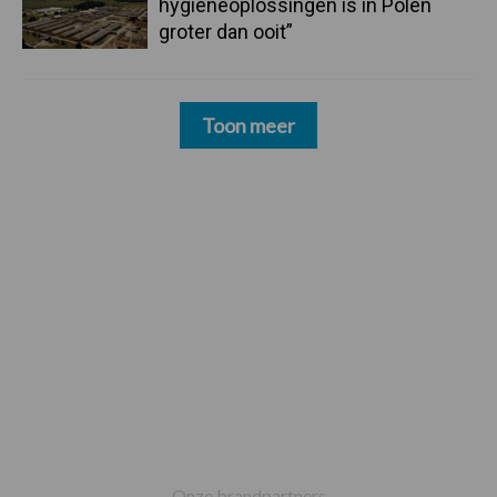
hygieneoplossingen is in Polen
groter dan ooit”
Toon meer
Footer
Onze brandpartners