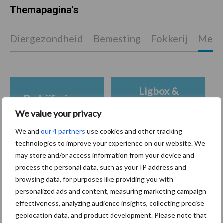
Themapagina's
Diergezondheid
Bemesting
Fokkerij
Melkv
Ligbox &
Bedrijfsnieuws
Voerhekken
We value your privacy
We and
our 4 partners
use cookies and other tracking
technologies to improve your experience on our website. We
may store and/or access information from your device and
Toon meer
process the personal data, such as your IP address and
browsing data, for purposes like providing you with
personalized ads and content, measuring marketing campaign
Primaire
effectiveness, analyzing audience insights, collecting precise
Recent nieuws
Partner nieuws
geolocation data, and product development. Please note that
Sidebar