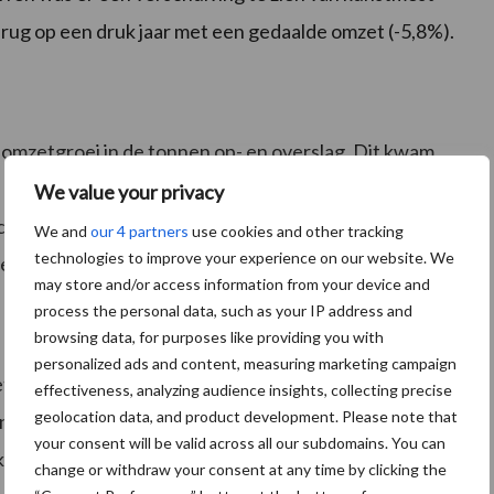
erug op een druk jaar met een gedaalde omzet (-5,8%).
e omzetgroei in de tonnen op- en overslag. Dit kwam
 afgelopen jaar goed draaiden. Naast de op- en
We value your privacy
activiteiten van onder andere Sodagrain, CCM en
We and
our 4 partners
use cookies and other tracking
technologies to improve your experience on our website. We
et 8,4% toe ten opzichte van 2018.
may store and/or access information from your device and
process the personal data, such as your IP address and
browsing data, for purposes like providing you with
personalized ads and content, measuring marketing campaign
t recordjaar 2018 overtroffen. De omzet steeg met
effectiveness, analyzing audience insights, collecting precise
geolocation data, and product development. Please note that
en en de bezoekfrequentie zijn toegenomen. De
your consent will be valid across all our subdomains. You can
elvloer én de persoonlijke benadering van de klant
change or withdraw your consent at any time by clicking the