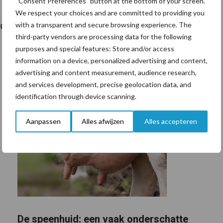
“Consent Preferences” button at the bottom of your screen.
We respect your choices and are committed to providing you
ril 2020.
with a transparent and secure browsing experience. The
third-party vendors are processing data for the following
purposes and special features: Store and/or access
information on a device, personalized advertising and content,
advertising and content measurement, audience research,
and services development, precise geolocation data, and
identification through device scanning.
Aanpassen
Alles afwijzen
Alles accepteren
De speenhuid: een vaak onderschatte