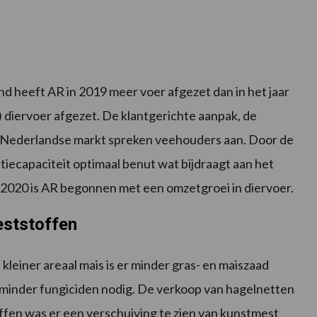
 heeft AR in 2019 meer voer afgezet dan in het jaar
) diervoer afgezet. De klantgerichte aanpak, de
e Nederlandse markt spreken veehouders aan. Door de
iecapaciteit optimaal benut wat bijdraagt aan het
k 2020 is AR begonnen met een omzetgroei in diervoer.
eststoffen
leiner areaal mais is er minder gras- en maiszaad
t minder fungiciden nodig. De verkoop van hagelnetten
ffen was er een verschuiving te zien van kunstmest