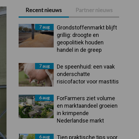
Recent nieuws
Partner nieuws
Primaire
Sidebar
7 aug
Grondstoffenmarkt blijft
grillig: droogte en
geopolitiek houden
handel in de greep
7 aug
De speenhuid: een vaak
onderschatte
risicofactor voor mastitis
6 aug
ForFarmers ziet volume
en marktaandeel groeien
in krimpende
Nederlandse markt
6 aug
Tien praktische tips voor