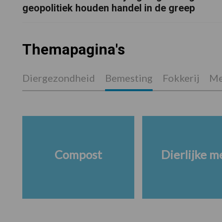
geopolitiek houden handel in de greep
Themapagina's
Diergezondheid
Bemesting
Fokkerij
Me
Compost
Dierlijke m