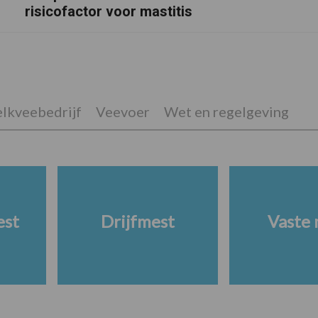
risicofactor voor mastitis
lkveebedrijf
Veevoer
Wet en regelgeving
est
Drijfmest
Vaste 