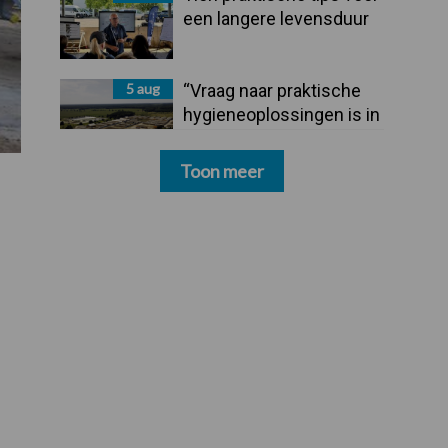
een langere levensduur
5 aug
“Vraag naar praktische
hygieneoplossingen is in
Polen groter dan ooit”
Toon meer