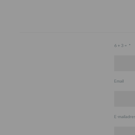
6 + 3 =
*
Email
E-mailadre