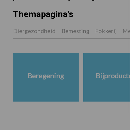
Themapagina's
Diergezondheid
Bemesting
Fokkerij
Me
Beregening
Bijproduct