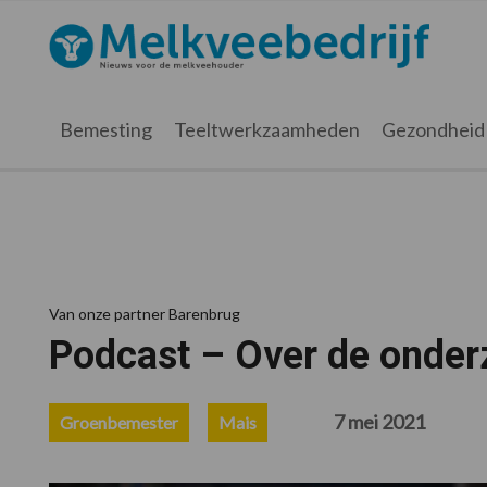
Spring
Door
Spring
Spring
naar
naar
naar
naar
Melkveebedrijf.nl
de
de
de
de
hoofdnavigatie
hoofd
eerste
voettekst
inhoud
sidebar
Bemesting
Teeltwerkzaamheden
Gezondheid
Van onze partner Barenbrug
Podcast – Over de onderz
7 mei 2021
Groenbemester
Mais