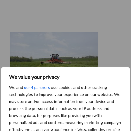
We value your privacy
We and
our 4 partners
use cookies and other tracking
technologies to improve your experience on our website. We
may store and/or access information from your device and
process the personal data, such as your IP address and
Van onze partner Barenbrug
browsing data, for purposes like providing you with
Haal meer uit je ruwvoer door inzicht in
personalized ads and content, measuring marketing campaign
het conserveringsproces
effectiveness, analyzing audience insights, collecting precise