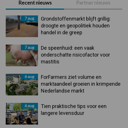
Recent nieuws
Partner nieuws
Sidebar
7 aug
Grondstoffenmarkt blijft grillig:
droogte en geopolitiek houden
handel in de greep
7 aug
De speenhuid: een vaak
onderschatte risicofactor voor
mastitis
6 aug
ForFarmers ziet volume en
marktaandeel groeien in krimpende
Nederlandse markt
6 aug
Tien praktische tips voor een
langere levensduur