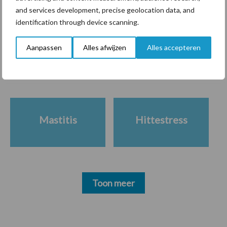
and services development, precise geolocation data, and
identification through device scanning.
Themapagina's
Aanpassen
Alles afwijzen
Alles accepteren
Diergezondheid
Bemesting
Fokkerij
Melkv
Mastitis
Hittestress
Toon meer
Primaire