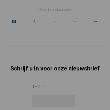
Footer
Onze brandpartners
Schrijf u in voor onze nieuwsbrief
1 + 7 =
*