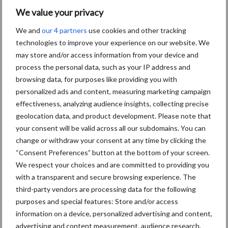
Aanbevolen voor jou!
We value your privacy
We and
our 4 partners
use cookies and other tracking
Grondstoffenmarkt blijft
technologies to improve your experience on our website. We
grillig: droogte en
may store and/or access information from your device and
geopolitiek houden handel
process the personal data, such as your IP address and
in de greep
browsing data, for purposes like providing you with
personalized ads and content, measuring marketing campaign
effectiveness, analyzing audience insights, collecting precise
De speenhuid: een vaak
geolocation data, and product development. Please note that
onderschatte risicofactor
your consent will be valid across all our subdomains. You can
voor mastitis
change or withdraw your consent at any time by clicking the
“Consent Preferences” button at the bottom of your screen.
We respect your choices and are committed to providing you
with a transparent and secure browsing experience. The
ForFarmers ziet volume en
marktaandeel groeien in
third-party vendors are processing data for the following
krimpende Nederlandse
purposes and special features: Store and/or access
markt
information on a device, personalized advertising and content,
advertising and content measurement, audience research,