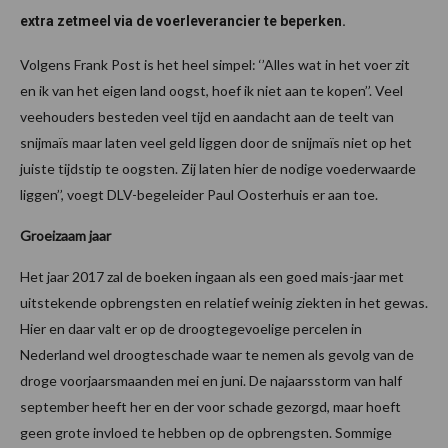
extra zetmeel via de voerleverancier te beperken.
Volgens Frank Post is het heel simpel: ‘’Alles wat in het voer zit
en ik van het eigen land oogst, hoef ik niet aan te kopen’’. Veel
veehouders besteden veel tijd en aandacht aan de teelt van
snijmaïs maar laten veel geld liggen door de snijmaïs niet op het
juiste tijdstip te oogsten. Zij laten hier de nodige voederwaarde
liggen’’, voegt DLV-begeleider Paul Oosterhuis er aan toe.
Groeizaam jaar
Het jaar 2017 zal de boeken ingaan als een goed mais-jaar met
uitstekende opbrengsten en relatief weinig ziekten in het gewas.
Hier en daar valt er op de droogtegevoelige percelen in
Nederland wel droogteschade waar te nemen als gevolg van de
droge voorjaarsmaanden mei en juni. De najaarsstorm van half
september heeft her en der voor schade gezorgd, maar hoeft
geen grote invloed te hebben op de opbrengsten. Sommige