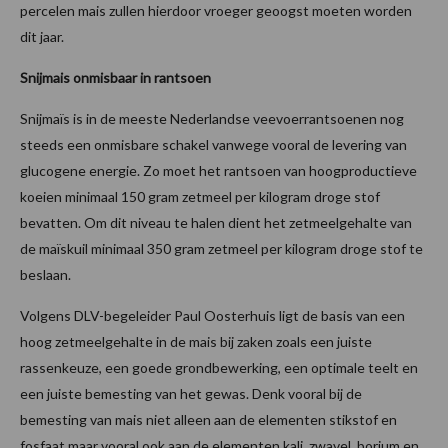
percelen mais zullen hierdoor vroeger geoogst moeten worden
dit jaar.
Snijmais onmisbaar in rantsoen
Snijmaïs is in de meeste Nederlandse veevoerrantsoenen nog
steeds een onmisbare schakel vanwege vooral de levering van
glucogene energie. Zo moet het rantsoen van hoogproductieve
koeien minimaal 150 gram zetmeel per kilogram droge stof
bevatten. Om dit niveau te halen dient het zetmeelgehalte van
de maïskuil minimaal 350 gram zetmeel per kilogram droge stof te
beslaan.
Volgens DLV-begeleider Paul Oosterhuis ligt de basis van een
hoog zetmeelgehalte in de mais bij zaken zoals een juiste
rassenkeuze, een goede grondbewerking, een optimale teelt en
een juiste bemesting van het gewas. Denk vooral bij de
bemesting van mais niet alleen aan de elementen stikstof en
fosfaat maar vooral ook aan de elementen kali, zwavel, borium en