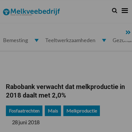
Spring
Door
Spring
Spring
naar
naar
naar
naar
Zoeken...
Zoek
Melkveebedrijf.nl
de
de
de
de
hoofdnavigatie
hoofd
eerste
voettekst
inhoud
sidebar
Bemesting
Teeltwerkzaamheden
Gezond
Rabobank verwacht dat melkproductie in
2018 daalt met 2,0%
Fosfaatrechten
Mais
Melkproductie
28 juni 2018