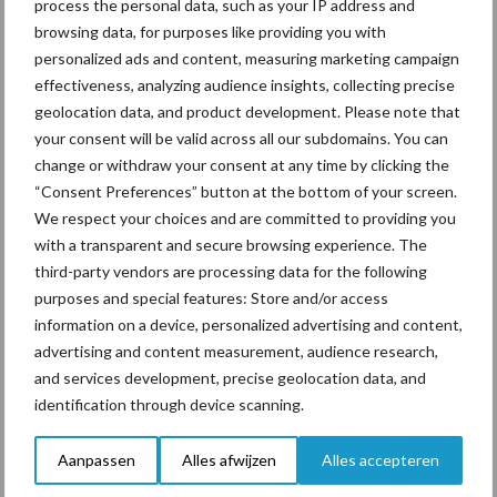
een langere levensduur
process the personal data, such as your IP address and
browsing data, for purposes like providing you with
personalized ads and content, measuring marketing campaign
effectiveness, analyzing audience insights, collecting precise
geolocation data, and product development. Please note that
“Vraag naar praktische
your consent will be valid across all our subdomains. You can
hygieneoplossingen is in
change or withdraw your consent at any time by clicking the
Polen groter dan ooit”
“Consent Preferences” button at the bottom of your screen.
We respect your choices and are committed to providing you
with a transparent and secure browsing experience. The
third-party vendors are processing data for the following
Themapagina's
purposes and special features: Store and/or access
information on a device, personalized advertising and content,
advertising and content measurement, audience research,
Diergezondheid
Bemesting
Fokkerij
Melkv
and services development, precise geolocation data, and
identification through device scanning.
Aanpassen
Alles afwijzen
Alles accepteren
Derogatie
Fosfaatrechten