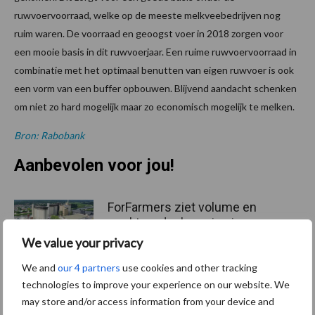
ruwvoervoorraad, welke op de meeste melkveebedrijven nog
ruim waren. De voorraad en geoogst voer in 2018 zorgen voor
een mooie basis in dit ruwvoerjaar. Een ruime ruwvoervoorraad in
combinatie met het optimaal benutten van eigen ruwvoer is ook
een vorm van een buffer opbouwen. Blijvend aandacht schenken
om niet zo hard mogelijk maar zo economisch mogelijk te melken.
Bron: Rabobank
Aanbevolen voor jou!
ForFarmers ziet volume en
marktaandeel groeien in
krimpende Nederlandse
We value your privacy
markt
We and
our 4 partners
use cookies and other tracking
technologies to improve your experience on our website. We
Tien praktische tips voor
may store and/or access information from your device and