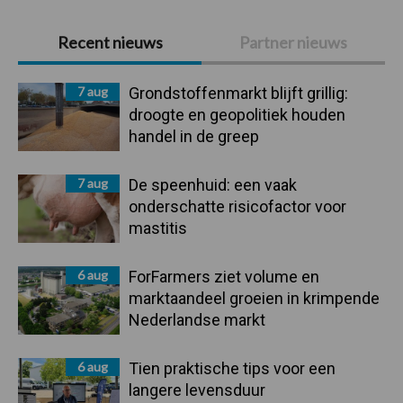
Primaire
Recent nieuws
Partner nieuws
Sidebar
7 aug
Grondstoffenmarkt blijft grillig:
droogte en geopolitiek houden
handel in de greep
7 aug
De speenhuid: een vaak
onderschatte risicofactor voor
mastitis
6 aug
ForFarmers ziet volume en
marktaandeel groeien in krimpende
Nederlandse markt
6 aug
Tien praktische tips voor een
langere levensduur