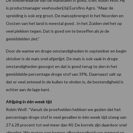
De voederwaarde van de maiskuilen is goed, stelt Robin Wolf. Hij
is productmanager veehouderij bij Eurofins Agro. “Maar de
spreiding is ook erg groot. De maisopbrengst in het Noorden en
Oosten van het land is meestal goed . In het Zuiden viel het op
veel plekken tegen. Dat is goed om te beseffen als je de
gemiddelden ziet.”
Door de warme en droge omstandigheden in september en begin
oktober is de mais snel afgerijpt. De mais is ook vaak in droge
omstandigheden geoogst en dat is goed terug te zien in het
gemiddelde percentage droge stof van 39%. Daarnaast valt op
dat er veel zetmeel in de kuilen te vinden is, de bestendigheid is
echter aan de lage kant.
Afrijping in één week tijd
Robin Wolf: “Vanuit de proefvelden hebben we gezien dat het
percentage droge stof in veel gevallen in één week tijd steeg van
27 à 28 procent tot wel meer dan 40. De korrels zijn daardoor snel
afgerijpt. We meten een hogere afbraaksnelheid van zetmeel op