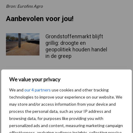
Bron: Eurofins Agro
Aanbevolen voor jou!
Grondstoffenmarkt blijft
grillig: droogte en
geopolitiek houden handel
in de greep
De speenhuid: een vaak
We value your privacy
onderschatte risicofactor
voor mastitis
We and
our 4 partners
use cookies and other tracking
technologies to improve your experience on our website. We
may store and/or access information from your device and
process the personal data, such as your IP address and
ForFarmers ziet volume en
browsing data, for purposes like providing you with
marktaandeel groeien in
personalized ads and content, measuring marketing campaign
krimpende Nederlandse
effectiveness, analyzing audience insights, collecting precise