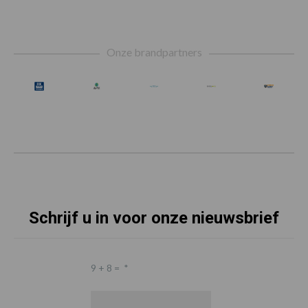
Footer
Onze brandpartners
Schrijf u in voor onze nieuwsbrief
9 + 8 =
*