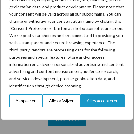
markt
geolocation data, and product development. Please note that
your consent will be valid across all our subdomains. You can
change or withdraw your consent at any time by clicking the
Themapagina's
“Consent Preferences” button at the bottom of your screen.
We respect your choices and are committed to providing you
with a transparent and secure browsing experience. The
Diergezondheid
Bemesting
Fokkerij
Melkv
third-party vendors are processing data for the following
purposes and special features: Store and/or access
information on a device, personalized advertising and content,
advertising and content measurement, audience research,
and services development, precise geolocation data, and
Mastitis
Hittestress
identification through device scanning.
Aanpassen
Alles afwijzen
Alles accepteren
Toon meer