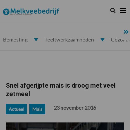
Spring
Door
Spring
Spring
naar
naar
naar
naar
Zoeken...
Zoek
Melkveebedrijf.nl
de
de
de
de
hoofdnavigatie
hoofd
eerste
voettekst
inhoud
sidebar
Bemesting
Teeltwerkzaamheden
Gezond
Snel afgerijpte mais is droog met veel
zetmeel
23 november 2016
Actueel
Mais