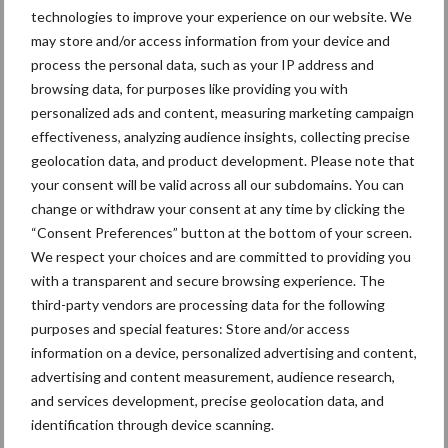
in de greep
technologies to improve your experience on our website. We
may store and/or access information from your device and
process the personal data, such as your IP address and
De speenhuid: een vaak
browsing data, for purposes like providing you with
onderschatte risicofactor
personalized ads and content, measuring marketing campaign
voor mastitis
effectiveness, analyzing audience insights, collecting precise
geolocation data, and product development. Please note that
your consent will be valid across all our subdomains. You can
change or withdraw your consent at any time by clicking the
ForFarmers ziet volume en
“Consent Preferences” button at the bottom of your screen.
marktaandeel groeien in
We respect your choices and are committed to providing you
krimpende Nederlandse
with a transparent and secure browsing experience. The
markt
third-party vendors are processing data for the following
purposes and special features: Store and/or access
information on a device, personalized advertising and content,
Themapagina's
advertising and content measurement, audience research,
and services development, precise geolocation data, and
identification through device scanning.
Diergezondheid
Bemesting
Fokkerij
Melkv