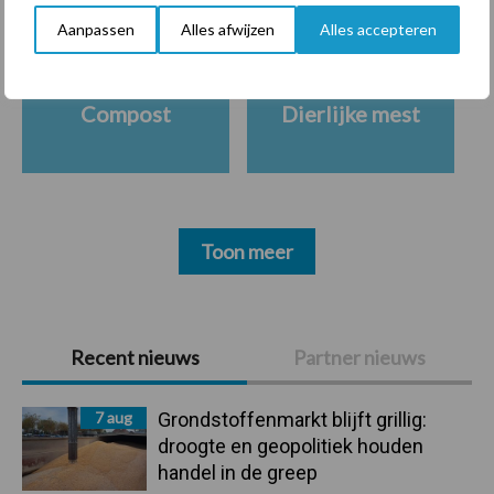
Aanpassen
Alles afwijzen
Alles accepteren
Compost
Dierlijke mest
Toon meer
Primaire
Recent nieuws
Partner nieuws
Sidebar
7 aug
Grondstoffenmarkt blijft grillig:
droogte en geopolitiek houden
handel in de greep