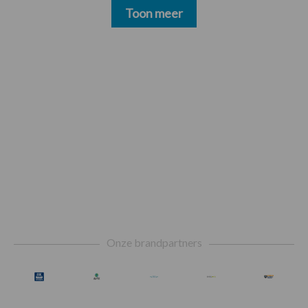
Toon meer
Footer
Onze brandpartners