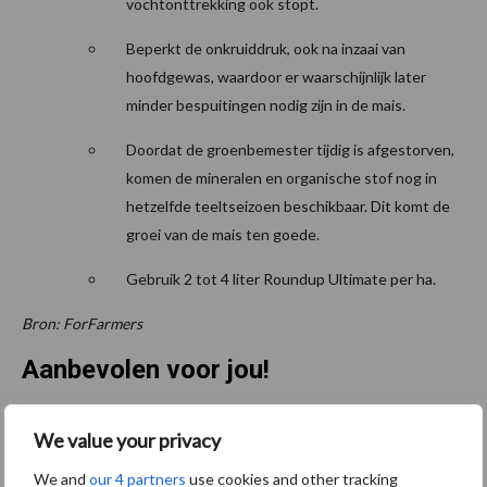
vochtonttrekking ook stopt.
Beperkt de onkruiddruk, ook na inzaai van
hoofdgewas, waardoor er waarschijnlijk later
minder bespuitingen nodig zijn in de mais.
Doordat de groenbemester tijdig is afgestorven,
komen de mineralen en organische stof nog in
hetzelfde teeltseizoen beschikbaar. Dit komt de
groei van de mais ten goede.
Gebruik 2 tot 4 liter Roundup Ultimate per ha.
Bron: ForFarmers
Aanbevolen voor jou!
Grondstoffenmarkt blijft
We value your privacy
grillig: droogte en
We and
our 4 partners
use cookies and other tracking
geopolitiek houden handel