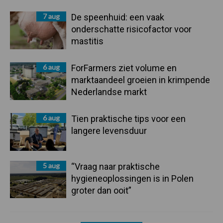
7 aug
De speenhuid: een vaak
onderschatte risicofactor voor
mastitis
6 aug
ForFarmers ziet volume en
marktaandeel groeien in krimpende
Nederlandse markt
6 aug
Tien praktische tips voor een
langere levensduur
5 aug
“Vraag naar praktische
hygieneoplossingen is in Polen
groter dan ooit”