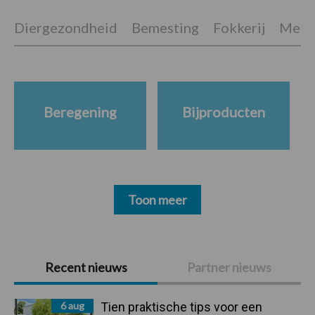
Diergezondheid
Bemesting
Fokkerij
Melkv
Beregening
Bijproducten
Toon meer
Primaire
Recent nieuws
Partner nieuws
Sidebar
6 aug
Tien praktische tips voor een