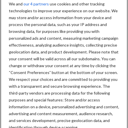
Bijproducten blijven duur
We and
our 4 partners
use cookies and other tracking
technologies to improve your experience on our website. We
Bijproducten
blijven duur in Europa. De opbrengstverwachtingen
may store and/or access information from your device and
voor suikerbieten in Europa werden in het jongste MARS rapport
process the personal data, such as your IP address and
browsing data, for purposes like providing you with
verhoogd met 11% wat een ruimer aanbod van bietenpulp
personalized ads and content, measuring marketing campaign
veronderstelt. Toch zien we dit nog niet terug in de prijzen van
effectiveness, analyzing audience insights, collecting precise
de nieuwe campagne bietenpulp. Deze blijven onverminderd
geolocation data, and product development. Please note that
hoog en worden ondersteund door de hoge graanprijzen.
your consent will be valid across all our subdomains. You can
Sojahullen blijven duur door een beperkt aanbod uit Argentinië
change or withdraw your consent at any time by clicking the
en de hoge vrachtkosten. Dit laatste geldt ook voor
“Consent Preferences” button at the bottom of your screen.
palmpitschilfers, waar ook nog een goede vraag uit derde landen
We respect your choices and are committed to providing you
meespeelt. Tarwegries is wat gedaald in prijs waardoor het
with a transparent and secure browsing experience. The
concurrerend is met andere grondstoffen.
third-party vendors are processing data for the following
purposes and special features: Store and/or access
Bron:
Agrifirm
information on a device, personalized advertising and content,
Aanbevolen voor jou!
advertising and content measurement, audience research,
and services development, precise geolocation data, and
identification through device scanning.