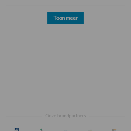
Toon meer
Footer
Onze brandpartners