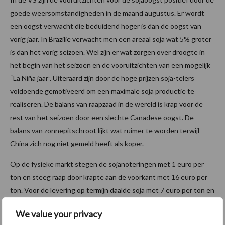
goede weersomstandigheden in de maand augustus. Er wordt
een oogst verwacht die beduidend hoger is dan de oogst van
vorig jaar. In Brazilië verwacht men een areaal soja wat 5% groter
is dan het vorig seizoen. Wel zijn er wat zorgen over droogte in
het begin van het seizoen en de vooruitzichten van een mogelijk
“La Niña jaar”. Uiteraard zijn door de hoge prijzen soja-telers
voldoende gemotiveerd om een maximale soja productie te
realiseren. De balans van raapzaad in de wereld is krap voor de
rest van het seizoen door een slechte Canadese oogst. De
balans van zonnepitschroot lijkt wat ruimer te worden terwijl
China zich nog niet gemeld heeft als koper.
Op de fysieke markt stegen de sojanoteringen met 1 euro per
ton en steeg raap door krapte aan de voorkant met 16 euro per
ton. Voor de levering op termijn daalde soja met 7 euro per ton en
raap bleef gelijk.
We value your privacy