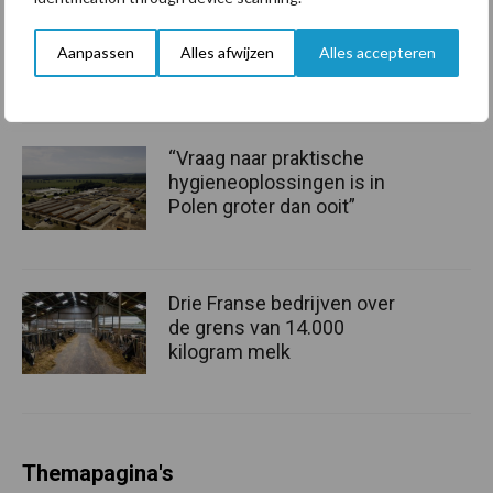
Tien praktische tips voor
een langere levensduur
Aanpassen
Alles afwijzen
Alles accepteren
“Vraag naar praktische
hygieneoplossingen is in
Polen groter dan ooit”
Drie Franse bedrijven over
de grens van 14.000
kilogram melk
Themapagina's