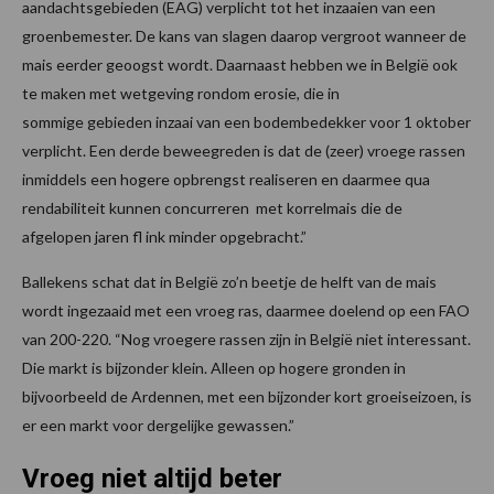
aandachtsgebieden (EAG) verplicht tot het inzaaien van een
groenbemester. De kans van slagen daarop vergroot wanneer de
mais eerder geoogst wordt. Daarnaast hebben we in België ook
te maken met wetgeving rondom erosie, die in
sommige gebieden inzaai van een bodembedekker voor 1 oktober
verplicht. Een derde beweegreden is dat de (zeer) vroege rassen
inmiddels een hogere opbrengst realiseren en daarmee qua
rendabiliteit kunnen concurreren met korrelmais die de
afgelopen jaren fl ink minder opgebracht.”
Ballekens schat dat in België zo’n beetje de helft van de mais
wordt ingezaaid met een vroeg ras, daarmee doelend op een FAO
van 200-220. “Nog vroegere rassen zijn in België niet interessant.
Die markt is bijzonder klein. Alleen op hogere gronden in
bijvoorbeeld de Ardennen, met een bijzonder kort groeiseizoen, is
er een markt voor dergelijke gewassen.”
Vroeg niet altijd beter