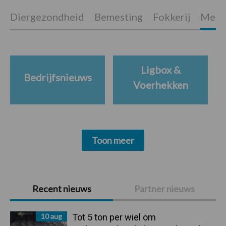
Diergezondheid
Bemesting
Fokkerij
Melkv
Ligbox &
Bedrijfsnieuws
Voerhekken
Toon meer
Primaire
Recent nieuws
Partner nieuws
Sidebar
10 aug
Tot 5 ton per wiel om