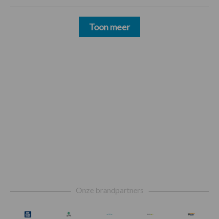
Toon meer
Footer
Onze brandpartners