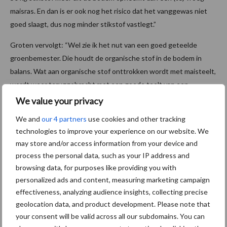
maisras. En dan is er ook nog het risico dat het vanggewas niet
goed slaagt, dus nog minder stikstof vastlegt.”
Groten vervolgt: “Wel zie ik het nut van een goed geteelde
groenbemester. Die houdt de organische stof in de bodem in
balans. Wat aan organische stof onttrokken wordt met maisteelt,
wordt weer teruggebracht met een goede teelt van een
groenbemester. Daarnaast heeft dit een positief effect op het
We value your privacy
bodemleven, de structuur van de bodem en daarmee op
We and
our 4 partners
use cookies and other tracking
de opbrengst van de mais.”
technologies to improve your experience on our website. We
may store and/or access information from your device and
Wilt u het gehele artikel lezen? Klik hier en vraag een
process the personal data, such as your IP address and
proefnummer aan of maak gebruik van ons tijdelijke actietarief!
browsing data, for purposes like providing you with
Foto: Twan Wiermans
personalized ads and content, measuring marketing campaign
effectiveness, analyzing audience insights, collecting precise
Aanbevolen voor jou!
geolocation data, and product development. Please note that
your consent will be valid across all our subdomains. You can