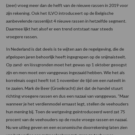
(zeer) vroeg meer dan de helft van de nieuwe rassen in 2019 voor
zijn rekening. Ook het ILVO introduceert op de Belgische
aanbevelende rassenlijst 4 nieuwe rassen in hetzelfde segment.
Daarmee lijkt het alsof er een trend ontstaat naar steeds
vroegere rassen.
In Nederland is dat deels is te wijten aan de regelgeving, die de
afgelopen jaren behoorlijk heeft ingegrepen op de snijmaisteelt.
Op zand- en lössgronden moet het gewas op 1 oktober geoogst
zijn en men moet een vanggewas ingezaaid hebben. Wie het als
korrelmais oogst heeft tot 1 november de tijd om een nateelt in
te zaaien. Mark de Beer (Groeikracht) ziet dat de handel stuurt
richting vroegere rassen en dus een nazaai van vanggewas. “Maar
wanneer je het verdienmodel ernaast legt, stellen de veehouders
hun mening bij. Toen de wetgeving geïntroduceerd werd zat 75
procent van de veehouders op de route vroege rassen en nazaai.
Nu we uitleg geven en een economische doorrekening laten zien