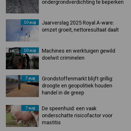
ondergrondverdichting te beperken
10 aug
Jaarverslag 2025 Royal A-ware:
omzet groeit, nettoresultaat daalt
10 aug
Machines en werktuigen gewild
doelwit criminelen
7 aug
Grondstoffenmarkt blijft grillig:
droogte en geopolitiek houden
handel in de greep
7 aug
De speenhuid: een vaak
onderschatte risicofactor voor
mastitis