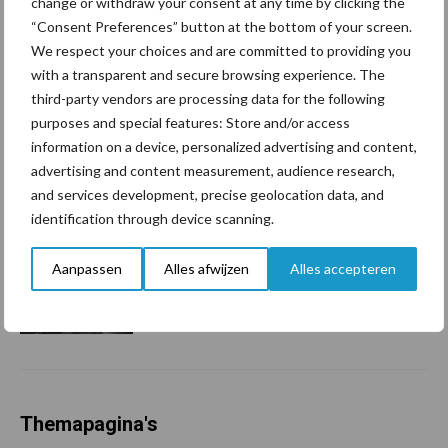
change or withdraw your consent at any time by clicking the
Tot 5 ton per wiel om
ondergrondverdichting te
“Consent Preferences” button at the bottom of your screen.
beperken
We respect your choices and are committed to providing you
with a transparent and secure browsing experience. The
third-party vendors are processing data for the following
purposes and special features: Store and/or access
Jaarverslag 2025 Royal A-
information on a device, personalized advertising and content,
ware: omzet groeit,
advertising and content measurement, audience research,
nettoresultaat daalt
and services development, precise geolocation data, and
identification through device scanning.
Machines en werktuigen
Aanpassen
Alles afwijzen
Alles accepteren
gewild doelwit criminelen
Themapagina's