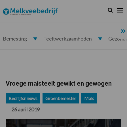
Spring
Door
Spring
Spring
naar
naar
naar
naar
Zoeken...
Zoek
Melkveebedrijf.nl
de
de
de
de
hoofdnavigatie
hoofd
eerste
voettekst
inhoud
sidebar
Bemesting
Teeltwerkzaamheden
Gezond
Vroege maisteelt gewikt en gewogen
Bedrijfsnieuws
Groenbemester
Mais
26 april 2019