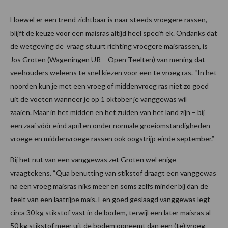
Hoewel er een trend zichtbaar is naar steeds vroegere rassen,
blijft de keuze voor een maisras altijd heel specifi ek. Ondanks dat
de wetgeving de vraag stuurt richting vroegere maisrassen, is
Jos Groten (Wageningen UR – Open Teelten) van mening dat
veehouders weleens te snel kiezen voor een te vroeg ras. “In het
noorden kun je met een vroeg of middenvroeg ras niet zo goed
uit de voeten wanneer je op 1 oktober je vanggewas wil
zaaien. Maar in het midden en het zuiden van het land zijn – bij
een zaai vóór eind april en onder normale groeiomstandigheden –
vroege en middenvroege rassen ook oogstrijp einde september.”
Bij het nut van een vanggewas zet Groten wel enige
vraagtekens. “Qua benutting van stikstof draagt een vanggewas
na een vroeg maisras niks meer en soms zelfs minder bij dan de
teelt van een laatrijpe mais. Een goed geslaagd vanggewas legt
circa 30 kg stikstof vast in de bodem, terwijl een later maisras al
50 kg stikstof meer uit de bodem opneemt dan een (te) vroeg