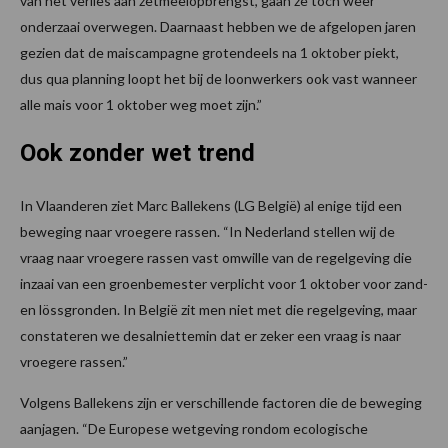
van het verlies aan zetmeelopbrengst, gaan ze toch weer
onderzaai overwegen. Daarnaast hebben we de afgelopen jaren
gezien dat de maiscampagne grotendeels na 1 oktober piekt,
dus qua planning loopt het bij de loonwerkers ook vast wanneer
alle mais voor 1 oktober weg moet zijn.”
Ook zonder wet trend
In Vlaanderen ziet Marc Ballekens (LG België) al enige tijd een
beweging naar vroegere rassen. “In Nederland stellen wij de
vraag naar vroegere rassen vast omwille van de regelgeving die
inzaai van een groenbemester verplicht voor 1 oktober voor zand-
en lössgronden. In België zit men niet met die regelgeving, maar
constateren we desalniettemin dat er zeker een vraag is naar
vroegere rassen.”
Volgens Ballekens zijn er verschillende factoren die de beweging
aanjagen. “De Europese wetgeving rondom ecologische