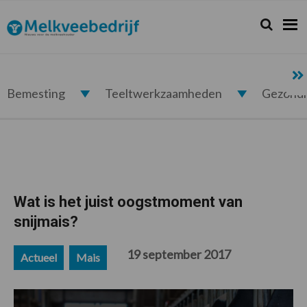
Spring
Door
Spring
Spring
naar
naar
naar
naar
Zoeken...
Zoek
Melkveebedrijf.nl
de
de
de
de
hoofdnavigatie
hoofd
eerste
voettekst
inhoud
sidebar
Bemesting
Teeltwerkzaamheden
Gezond
Wat is het juist oogstmoment van
snijmais?
19 september 2017
Actueel
Mais