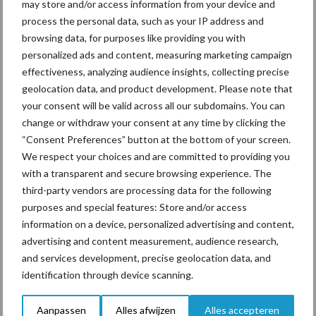
may store and/or access information from your device and
process the personal data, such as your IP address and
Mastitis
Hittestress
browsing data, for purposes like providing you with
personalized ads and content, measuring marketing campaign
effectiveness, analyzing audience insights, collecting precise
geolocation data, and product development. Please note that
your consent will be valid across all our subdomains. You can
Toon meer
change or withdraw your consent at any time by clicking the
“Consent Preferences” button at the bottom of your screen.
We respect your choices and are committed to providing you
with a transparent and secure browsing experience. The
Primaire
Recent nieuws
Partner nieuws
third-party vendors are processing data for the following
Sidebar
purposes and special features: Store and/or access
information on a device, personalized advertising and content,
6 aug
ForFarmers ziet volume en
advertising and content measurement, audience research,
marktaandeel groeien in krimpende
and services development, precise geolocation data, and
Nederlandse markt
identification through device scanning.
6 aug
Tien praktische tips voor een
Aanpassen
Alles afwijzen
Alles accepteren