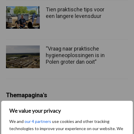
Tien praktische tips voor
een langere levensduur
“Vraag naar praktische
hygieneoplossingen is in
Polen groter dan ooit”
Themapagina's
We value your privacy
Diergezondheid
Bemesting
Fokkerij
Melkv
We and
our 4 partners
use cookies and other tracking
technologies to improve your experience on our website. We