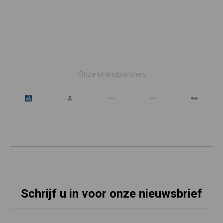
Footer
Onze brandpartners
Schrijf u in voor onze nieuwsbrief