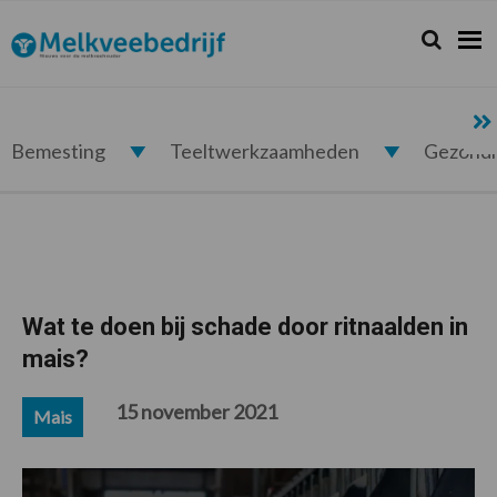
Spring
Door
Spring
Spring
naar
naar
naar
naar
Zoeken...
Zoek
Melkveebedrijf.nl
de
de
de
de
hoofdnavigatie
hoofd
eerste
voettekst
inhoud
sidebar
Bemesting
Teeltwerkzaamheden
Gezond
Wat te doen bij schade door ritnaalden in
mais?
15 november 2021
Mais