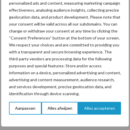
personalized ads and content, measuring marketing campaign
ook nog steeds van harte welkom om mee te doen aan het
effectiveness, analyzing audience insights, collecting precise
onderzoek van de WUR.
geolocation data, and product development. Please note that
your consent will be valid across all our subdomains. You can
Bron:
Wageningen Universiteit & Research
change or withdraw your consent at any time by clicking the
Aanbevolen voor jou!
“Consent Preferences” button at the bottom of your screen.
We respect your choices and are committed to providing you
with a transparent and secure browsing experience. The
Grondstoffenmarkt blijft
third-party vendors are processing data for the following
grillig: droogte en
purposes and special features: Store and/or access
geopolitiek houden handel
information on a device, personalized advertising and content,
in de greep
advertising and content measurement, audience research,
and services development, precise geolocation data, and
identification through device scanning.
De speenhuid: een vaak
onderschatte risicofactor
voor mastitis
Aanpassen
Alles afwijzen
Alles accepteren