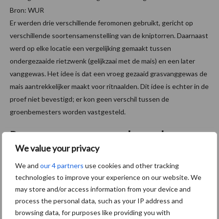
Bron: WUR
Er werden drie verschillende feromonen gebruikt, gericht op
verschillende soortensamenstelling van de kniptorren. Daarnaast
werd op elke locatie een vergelijking gemaakt tussen
ondergezaaide rietzwenk (gelijkzaai met de mais) en een later
vanggewas. Het idee is dat een vroeg gezaaid grasvanggewas de
mais aantrekkelijker maakt voor ritnaalden. Dit idee is echter in de
proef niet bevestigd; er kon geen verschil tussen de
groenbemesters worden vastgesteld.
Doe mee aan meer onderzoek naar
We value your privacy
schade door ritnaalden
We and
our 4 partners
use cookies and other tracking
technologies to improve your experience on our website. We
Deze (eerste) proeven leveren in 2021 nog niet het ei van
may store and/or access information from your device and
Columbus op, maar bieden genoeg aanknopingspunten om op
process the personal data, such as your IP address and
verder te bouwen in 2022. Maistelers die ook ervaring hebben
browsing data, for purposes like providing you with
met ritnaaldschade in percelen waar al jaren mais staat, zijn dan