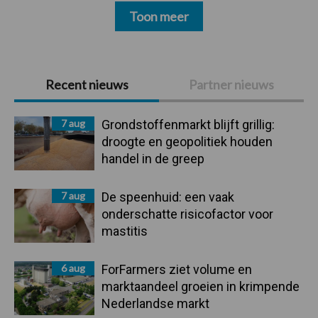
Toon meer
Primaire
Recent nieuws
Partner nieuws
Sidebar
7 aug
Grondstoffenmarkt blijft grillig:
droogte en geopolitiek houden
handel in de greep
7 aug
De speenhuid: een vaak
onderschatte risicofactor voor
mastitis
6 aug
ForFarmers ziet volume en
marktaandeel groeien in krimpende
Nederlandse markt