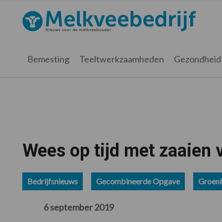
Spring
Door
Spring
Spring
naar
naar
naar
naar
Melkveebedrijf.nl
de
de
de
de
hoofdnavigatie
hoofd
eerste
voettekst
inhoud
sidebar
Bemesting
Teeltwerkzaamheden
Gezondheid
Wees op tijd met zaaien
Bedrijfsnieuws
Gecombineerde Opgave
Groen
6 september 2019