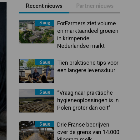
Recent nieuws
Partner nieuws
Primaire
Sidebar
6 aug
ForFarmers ziet volume
en marktaandeel groeien
in krimpende
Nederlandse markt
6 aug
Tien praktische tips voor
een langere levensduur
5 aug
“Vraag naar praktische
hygieneoplossingen is in
Polen groter dan ooit”
5 aug
Drie Franse bedrijven
over de grens van 14.000
kilogram melk