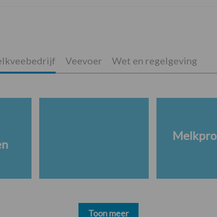
lkveebedrijf
Veevoer
Wet en regelgeving
Melkpro
en
Toon meer