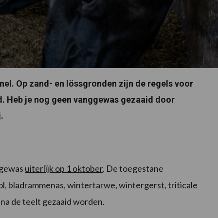
el. Op zand- en lössgronden zijn de regels voor
rd. Heb je nog geen vanggewas gezaaid door
.
nggewas
uiterlijk op 1 oktober
. De toegestane
l, bladrammenas, wintertarwe, wintergerst, triticale
na de teelt gezaaid worden.