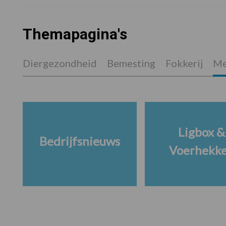
Themapagina's
Diergezondheid
Bemesting
Fokkerij
Me
Ligbox &
Bedrijfsnieuws
Voerhekk