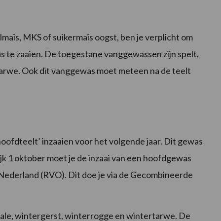
relmaïs, MKS of suikermaïs oogst, ben je verplicht om
te zaaien. De toegestane vanggewassen zijn spelt,
rtarwe. Ook dit vanggewas moet meteen na de teelt
oofdteelt’ inzaaien voor het volgende jaar. Dit gewas
rlijk 1 oktober moet je de inzaai van een hoofdgewas
Nederland (RVO). Dit doe je via de Gecombineerde
icale, wintergerst, winterrogge en wintertarwe. De