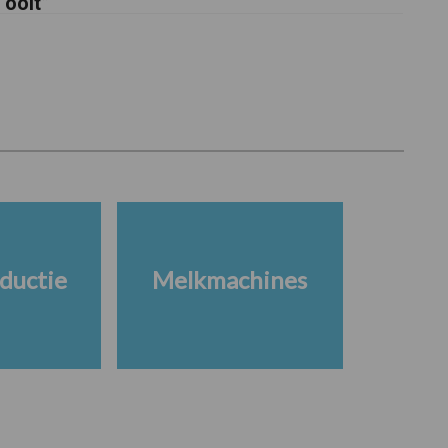
ooit”
ductie
Melkmachines