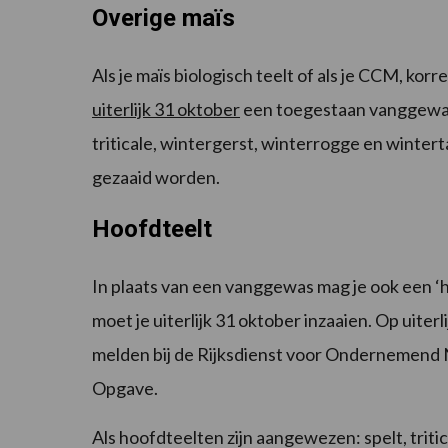
Overige maïs
Als je maïs biologisch teelt of als je CCM, kor
uiterlijk 31 oktober
een toegestaan vanggewas 
triticale, wintergerst, winterrogge en winte
gezaaid worden.
Hoofdteelt
In plaats van een vanggewas mag je ook een ‘h
moet je uiterlijk 31 oktober inzaaien. Op uite
melden bij de Rijksdienst voor Ondernemend 
Opgave.
Als hoofdteelten zijn aangewezen: spelt, trit