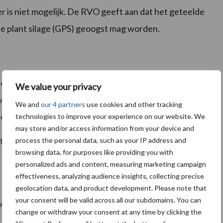
r is niet mogelijk. De RVO geeft aan dat het geteelde
ele plant silage (GPS) geoogst mag worden.
en als vanggewas telen. Het mengsel moet dan wel
We value your privacy
vanggewassen bestaan die hierboven genoemd zijn.
We and
our 4 partners
use cookies and other tracking
et najaar tot ontwikkeling is gekomen.
technologies to improve your experience on our website. We
may store and/or access information from your device and
t worden vernietigd voor 1 februari van het
process the personal data, such as your IP address and
browsing data, for purposes like providing you with
personalized ads and content, measuring marketing campaign
effectiveness, analyzing audience insights, collecting precise
geolocation data, and product development. Please note that
your consent will be valid across all our subdomains. You can
an het
contactformulier van Countus
in (even helemaal
change or withdraw your consent at any time by clicking the