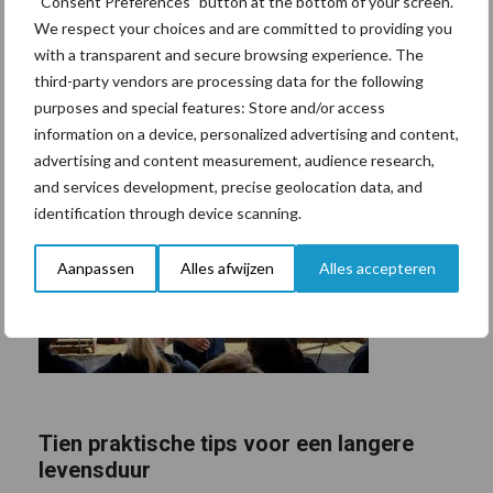
“Consent Preferences” button at the bottom of your screen.
We respect your choices and are committed to providing you
with a transparent and secure browsing experience. The
third-party vendors are processing data for the following
purposes and special features: Store and/or access
information on a device, personalized advertising and content,
advertising and content measurement, audience research,
and services development, precise geolocation data, and
identification through device scanning.
Aanpassen
Alles afwijzen
Alles accepteren
Tien praktische tips voor een langere
levensduur