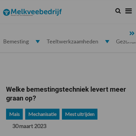
Spring
Door
Spring
Spring
naar
naar
naar
naar
Zoeken...
Zoek
Melkveebedrijf.nl
de
de
de
de
hoofdnavigatie
hoofd
eerste
voettekst
inhoud
sidebar
Bemesting
Teeltwerkzaamheden
Gezond
Welke bemestingstechniek levert meer
graan op?
Mais
Mechanisatie
Mest uitrijden
30 maart 2023