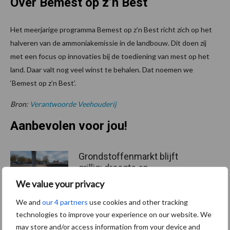
Over Bemest op z’n Best
Het meerjarige programma Bemest op z’n Best richt zich op het
halveren van de ammoniakemissie in de landbouw. Dit doen zij
met een focus op innovaties bij de toediening van mest op het
land. Daar valt nog veel winst te behalen. Dat noemen we
‘Bemest op z’n Best’.
Bron:
Verantwoorde Veehouderij
Aanbevolen voor jou!
Grondstoffenmarkt blijft
grillig: droogte en
geopolitiek houden handel
We value your privacy
in de greep
We and
our 4 partners
use cookies and other tracking
technologies to improve your experience on our website. We
De speenhuid: een vaak
may store and/or access information from your device and