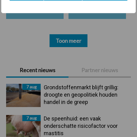
Beregening
Bijproducten
Toon meer
Primaire
Recent nieuws
Partner nieuws
Sidebar
7 aug
Grondstoffenmarkt blijft grillig:
droogte en geopolitiek houden
handel in de greep
7 aug
De speenhuid: een vaak
onderschatte risicofactor voor
mastitis