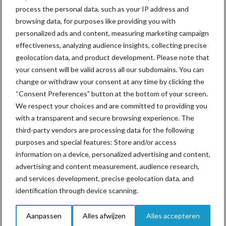
onderschatte risicofactor
process the personal data, such as your IP address and
voor mastitis
browsing data, for purposes like providing you with
personalized ads and content, measuring marketing campaign
effectiveness, analyzing audience insights, collecting precise
geolocation data, and product development. Please note that
ForFarmers ziet volume en
your consent will be valid across all our subdomains. You can
marktaandeel groeien in
change or withdraw your consent at any time by clicking the
krimpende Nederlandse
“Consent Preferences” button at the bottom of your screen.
markt
We respect your choices and are committed to providing you
with a transparent and secure browsing experience. The
third-party vendors are processing data for the following
Themapagina's
purposes and special features: Store and/or access
information on a device, personalized advertising and content,
advertising and content measurement, audience research,
Diergezondheid
Bemesting
Fokkerij
Melkv
and services development, precise geolocation data, and
identification through device scanning.
Aanpassen
Alles afwijzen
Alles accepteren