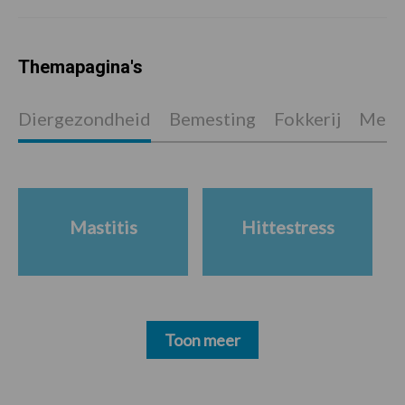
Themapagina's
Diergezondheid
Bemesting
Fokkerij
Melkv
Mastitis
Hittestress
Toon meer