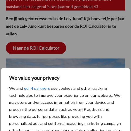
maïsland. Het celgetal is het jaarrond gemiddeld 63.
Ben jij ook geïnteresseerd in de Lely Juno? Kijk hoeveel je per jaar
met de Lely Juno kunt besparen door de ROI Calculator in te
vullen.
Naar de ROI Calculator
We value your privacy
We and
our 4 partners
use cookies and other tracking
technologies to improve your experience on our website. We
may store and/or access information from your device and
process the personal data, such as your IP address and
browsing data, for purposes like providing you with
personalized ads and content, measuring marketing campaign
effectiveness, analyzing audience insights, collecting precise