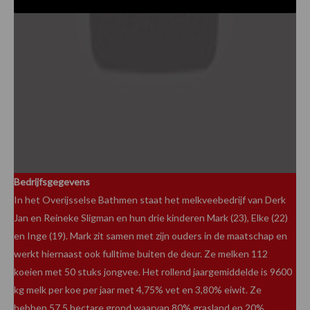
Bedrijfsgegevens
In het Overijsselse Bathmen staat het melkveebedrijf van Derk
Jan en Reineke Sligman en hun drie kinderen Mark (23), Elke (22)
en Inge (19). Mark zit samen met zijn ouders in de maatschap en
werkt hiernaast ook fulltime buiten de deur. Ze melken 112
koeien met 50 stuks jongvee. Het rollend jaargemiddelde is 9600
kg melk per koe per jaar met 4,75% vet en 3,80% eiwit. Ze
hebben 57,5 hectare grond waarvan 80% grasland en 20%