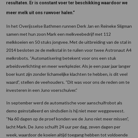
resultaten. Er is constant voer ter beschikking waardoor we
meer melk uit ons ruwvoer halen.”
In het Overijsselse Bathmen runnen Derk Jan en Reineke Sligman
samen met hun zoon Mark een melkveebedrijf met 112
melkkoeien en 50 stuks jongvee. Met de uitbreiding van de stal in
2014 besloten ze de melkstal in te ruilen voor twee Astronaut A4
melkrobots. “Automatisering betekent voor ons een stuk
arbeidsverlichting en meer werkplezier. Als je een paar jaar langer
boer kunt zijn zonder lichamelijke klachten te hebben, is dit veel
waard”, stellen de veehouders. “Dit was voor ons de reden om te
investeren in een Juno voerschuiver.”
In september werd de automatische voer aanschuifrobot als
demo geïnstalleerd en sindsdien is hij niet meer weggeweest.
“Na 60 dagen op de proef konden we de Juno niet meer missen”,
lacht Mark. De Juno schuift 24 uur per dag, zeven dagen per
week, waardoor de koeien altijd toegang hebben tot voldoende