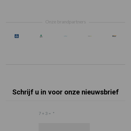
Footer
Onze brandpartners
Schrijf u in voor onze nieuwsbrief
7 + 3 =
*