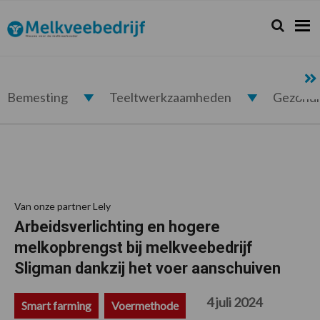
Spring
Door
Spring
Spring
naar
naar
naar
naar
Zoeken...
Zoek
Melkveebedrijf.nl
de
de
de
de
hoofdnavigatie
hoofd
eerste
voettekst
inhoud
sidebar
Bemesting
Teeltwerkzaamheden
Gezond
Van onze partner Lely
Arbeidsverlichting en hogere
melkopbrengst bij melkveebedrijf
Sligman dankzij het voer aanschuiven
4 juli 2024
Smart farming
Voermethode