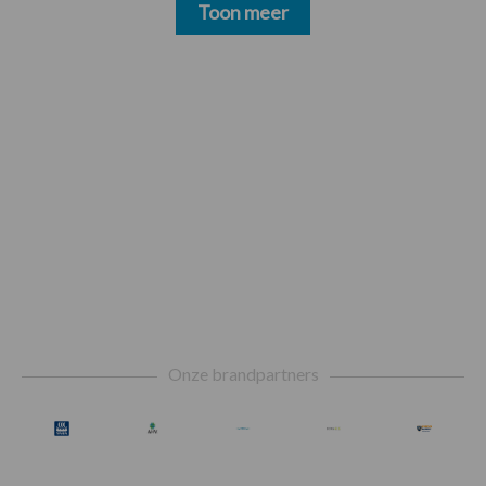
Toon meer
Footer
Onze brandpartners