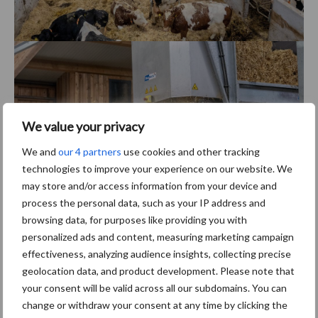
We value your privacy
We and
our 4 partners
use cookies and other tracking
technologies to improve your experience on our website. We
may store and/or access information from your device and
process the personal data, such as your IP address and
browsing data, for purposes like providing you with
personalized ads and content, measuring marketing campaign
Bediening op afstand
effectiveness, analyzing audience insights, collecting precise
geolocation data, and product development. Please note that
Het complete assortiment voeroplossingen kan op afstand
your consent will be valid across all our subdomains. You can
worden gemonitord en bediend, via alle soorten apparaten
change or withdraw your consent at any time by clicking the