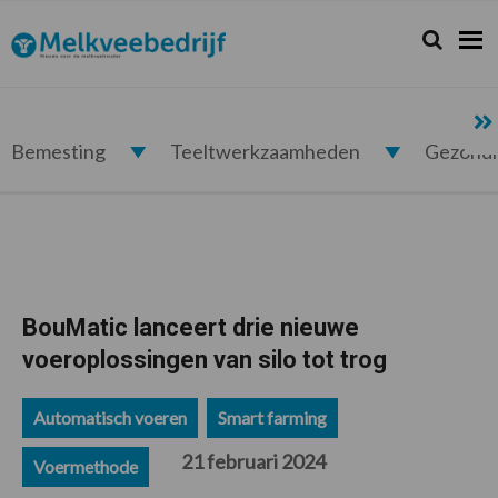
Spring
Door
Spring
Spring
naar
naar
naar
naar
Zoeken...
Zoek
Melkveebedrijf.nl
de
de
de
de
hoofdnavigatie
hoofd
eerste
voettekst
inhoud
sidebar
Bemesting
Teeltwerkzaamheden
Gezond
BouMatic lanceert drie nieuwe
voeroplossingen van silo tot trog
Automatisch voeren
Smart farming
21 februari 2024
Voermethode