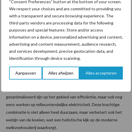
“Consent Preferences” button at the bottom of your screen.
(computer, tablet en/of smartphone). De specialisten van
We respect your choices and are committed to providing you
BouMatic kunnen op elk gewenst moment optimalisaties
with a transparent and secure browsing experience. The
doorvoeren via ‘onderhoud op afstand’ en de software wordt op
third-party vendors are processing data for the following
die manier ook altijd up-to-date gehouden.
purposes and special features: Store and/or access
information on a device, personalized advertising and content,
Voersystemen voor een duurzame
advertising and content measurement, audience research,
bedrijfsvoering
and services development, precise geolocation data, and
identification through device scanning.
Deze geavanceerde voersystemen kunnen draaien op groene
Aanpassen
Alles afwijzen
Alles accepteren
energie die wordt gegenereerd door de zonnepanelen of
biogasinstallatie van het bedrijf. Dat betekent dat bedrijven met
deze oplossingen niet alleen geautomatiseerd en
geoptimaliseerd zijn op het gebied van efficiëntie, maar ook nog
eens werken op milieuvriendelijke elektriciteit. Deze krachtige
combinatie is niet alleen heel duurzaam, maar verbetert ook het
welzijn van de koeien, wat een holistische kijk op de moderne
melkveehouderij waarborgt.