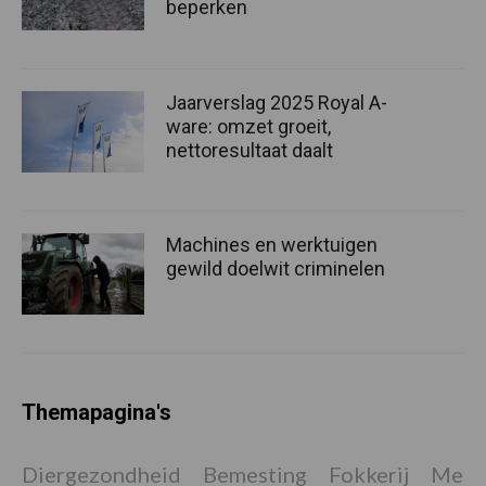
beperken
Jaarverslag 2025 Royal A-
ware: omzet groeit,
nettoresultaat daalt
Machines en werktuigen
gewild doelwit criminelen
Themapagina's
Diergezondheid
Bemesting
Fokkerij
Melkv