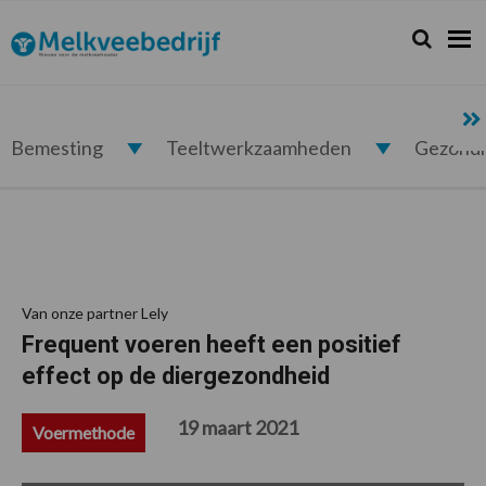
Spring
Door
Spring
Spring
naar
naar
naar
naar
Zoeken...
Zoek
Melkveebedrijf.nl
de
de
de
de
hoofdnavigatie
hoofd
eerste
voettekst
inhoud
sidebar
Bemesting
Teeltwerkzaamheden
Gezond
Van onze partner Lely
Frequent voeren heeft een positief
effect op de diergezondheid
19 maart 2021
Voermethode