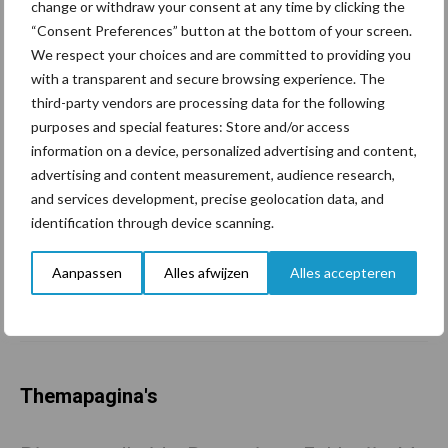
perspectief voor
change or withdraw your consent at any time by clicking the
melkveehouders
“Consent Preferences” button at the bottom of your screen.
We respect your choices and are committed to providing you
with a transparent and secure browsing experience. The
Van onze partner Lely
third-party vendors are processing data for the following
Van idee tot innovatie: Zo
purposes and special features: Store and/or access
veranderde de Discovery de
information on a device, personalized advertising and content,
koeienstal
advertising and content measurement, audience research,
and services development, precise geolocation data, and
identification through device scanning.
Van onze partner Lely
Bimodaliteit uitgelegd: Wat
Aanpassen
Alles afwijzen
Alles accepteren
het betekent voor jouw
melkveebedrijf
Themapagina's