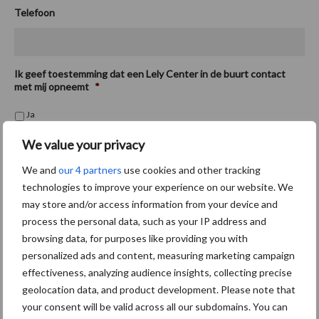
Telefoon
Ik geef toestemming dat een Lely Center in de buurt contact
met mij opneemt
*
Ja
Nee
We value your privacy
We and
our 4 partners
use cookies and other tracking
technologies to improve your experience on our website. We
may store and/or access information from your device and
process the personal data, such as your IP address and
browsing data, for purposes like providing you with
Aanbevolen voor jou!
P
personalized ads and content, measuring marketing campaign
effectiveness, analyzing audience insights, collecting precise
S
geolocation data, and product development. Please note that
Van onze partner Lely
your consent will be valid across all our subdomains. You can
Verduurzaming vergund: