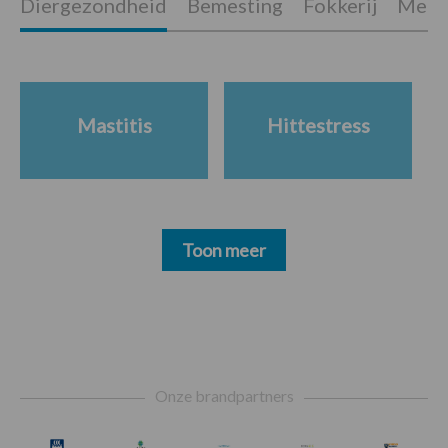
Diergezondheid
Bemesting
Fokkerij
Melkv
Mastitis
Hittestress
Toon meer
Footer
Onze brandpartners