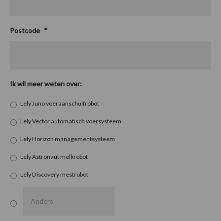
Postcode
*
Ik wil meer weten over:
Lely Juno voeraanschuifrobot
Lely Vector automatisch voersysteem
Lely Horizon managementsysteem
Lely Astronaut melkrobot
Lely Discovery mestrobot