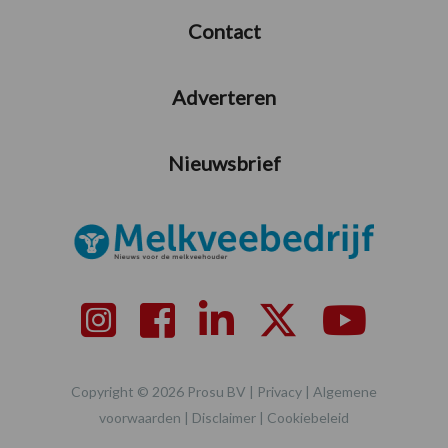
Contact
Adverteren
Nieuwsbrief
Copyright © 2026 Prosu BV |
Privacy
|
Algemene
voorwaarden
|
Disclaimer
|
Cookiebeleid