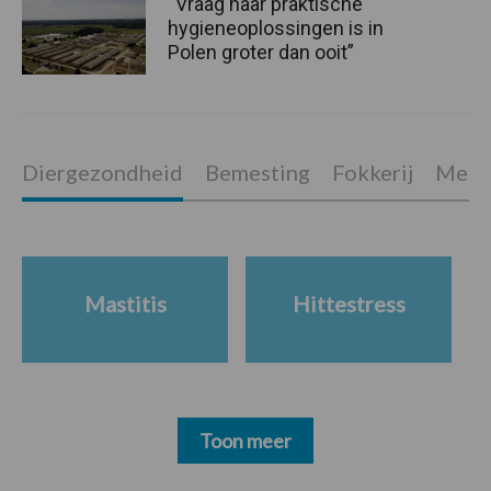
“Vraag naar praktische
hygieneoplossingen is in
Polen groter dan ooit”
Diergezondheid
Bemesting
Fokkerij
Melkv
Mastitis
Hittestress
Toon meer