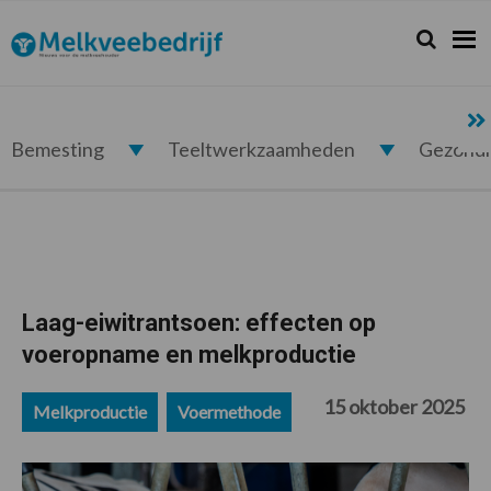
Spring
Door
Spring
Spring
naar
naar
naar
naar
Zoeken...
Zoek
Melkveebedrijf.nl
de
de
de
de
hoofdnavigatie
hoofd
eerste
voettekst
inhoud
sidebar
Bemesting
Teeltwerkzaamheden
Gezond
Laag-eiwitrantsoen: effecten op
voeropname en melkproductie
15 oktober 2025
Melkproductie
Voermethode