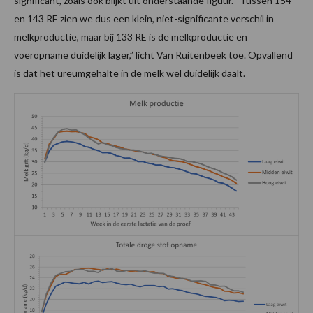
significant, zoals ook blijkt uit onderstaande figuur. “Tussen 154
en 143 RE zien we dus een klein, niet-significante verschil in
melkproductie, maar bij 133 RE is de melkproductie en
voeropname duidelijk lager,” licht Van Ruitenbeek toe. Opvallend
is dat het ureumgehalte in de melk wel duidelijk daalt.