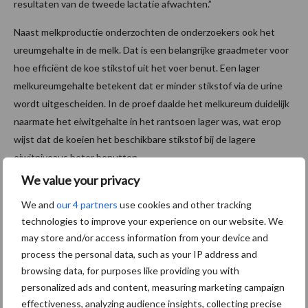
resultaten van de tweede lactatie afwachten.”
Naast melkproductie onderzochten de onderzoekers ook het
ureumgehalte in de melk. Dat is een belangrijke graadmeter voor
hoe efficiënt de koe stikstof uit het voer benut. Een lager
melkureumgehalte betekent dat er minder stikstof via de urine
wordt uitgescheiden. In de proef daalde het melkureum duidelijk
naarmate het eiwitgehalte in het rantsoen lager was, wat erop
wijst dat de koeien het beschikbare stikstof bij de lagere
eiwitniveaus beter benutten.
We value your privacy
Efficiëntie als leidraad
We and
our 4 partners
use cookies and other tracking
technologies to improve your experience on our website. We
Voor VDN zijn dit waardevolle inzichten. “Het is niet ondenkbaar
may store and/or access information from your device and
dat er in de toekomst vanuit beleid eisen komen aan het RE-
process the personal data, such as your IP address and
gehalte,” zegt Goelema. “Dat stuur houd je liever zelf in handen.
browsing data, for purposes like providing you with
Als je weet onder welke omstandigheden je kunt zakken in eiwit
personalized ads and content, measuring marketing campaign
en wat dat betekent voor je bedrijfsvoering, heb je ruimte om
effectiveness, analyzing audience insights, collecting precise