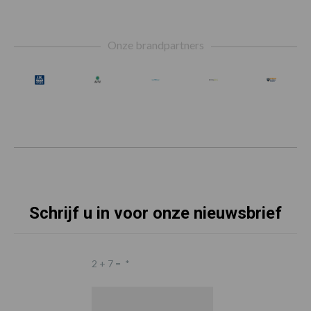
Footer
Onze brandpartners
Schrijf u in voor onze nieuwsbrief
2 + 7 =
*