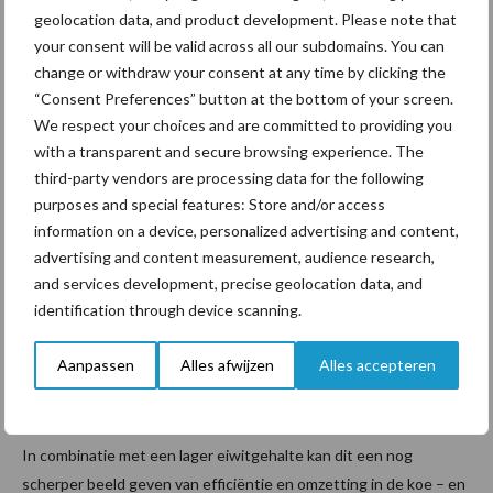
eigen keuzes te maken. Het is dus cruciaal te weten waar de
geolocation data, and product development. Please note that
grenzen liggen.”
your consent will be valid across all our subdomains. You can
change or withdraw your consent at any time by clicking the
Het onderzoek vond plaats onder gecontroleerde
“Consent Preferences” button at the bottom of your screen.
omstandigheden in de stal. De koeien kregen een zogenoemd
We respect your choices and are committed to providing you
winterrantsoen en liepen niet in de wei. “In de praktijk is de
with a transparent and secure browsing experience. The
grootste variabele de ruwvoerkwaliteit,” legt Goelema uit. “Toch
third-party vendors are processing data for the following
biedt dit onderzoek – en vooral het inzicht in efficiëntie bij
purposes and special features: Store and/or access
verschillende eiwitniveaus – waardevolle handvatten.”
information on a device, personalized advertising and content,
advertising and content measurement, audience research,
Volgende stap: verder inzoomen
and services development, precise geolocation data, and
identification through device scanning.
De komende maanden volgen de resultaten van de tweede en
Aanpassen
Alles afwijzen
Alles accepteren
derde lactatieperiode, waarin ook de effecten op koegezondheid
en vruchtbaarheid duidelijk worden. Daarnaast zoomt VDN in
vervolgonderzoek verder in op de rol van aminozuren in de pens.
In combinatie met een lager eiwitgehalte kan dit een nog
scherper beeld geven van efficiëntie en omzetting in de koe – en