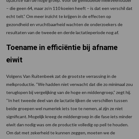
opzichte van de hoge groep. Voor de gemiddelde melkveehouder
– die geen 64, maar zo’n 110 koeien heeft – is dat een verschil dat
echt telt.” Om meer inzicht te krijgen in de effecten op
gezondheid en vruchtbaarheid wachten de onderzoekers de
resultaten van de tweede en derde lactatieperiode nog af.
Toename in efficiëntie bij afname
eiwit
Volgens Van Ruitenbeek zat de grootste verrassing in de
melkproductie. “We hadden niet verwacht dat die zo minimaal zou
teruglopen bij vergelijking van de hoge en middengroep,” zegt hij.
“In het tweede deel van de lactatie lijken de verschillen tussen
beide groepen wel numeriek iets toe te nemen, al zijn ze niet
significant. Mogelijk kreeg de middengroep in die fase iets minder
eiwit dan nodig was om de productie volledig op peil te houden.
Om dat met zekerheid te kunnen zeggen, moeten we de