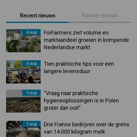
Primaire
Recent nieuws
Partner nieuws
Sidebar
6 aug
ForFarmers ziet volume en
marktaandeel groeien in krimpende
Nederlandse markt
6 aug
Tien praktische tips voor een
langere levensduur
5 aug
“Vraag naar praktische
hygieneoplossingen is in Polen
groter dan ooit”
5 aug
Drie Franse bedrijven over de grens
van 14.000 kilogram melk