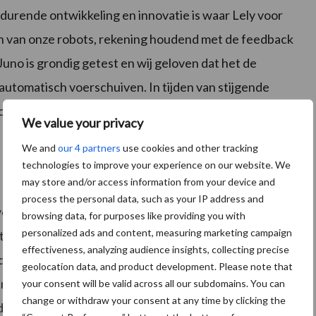
durende ontwikkeling en innovatie is waar Lely voor
eren van onze robots, rekening houdend met de feedback
uno is grondig getest en wij geloven dat het de
automatisch voerschuiven. In tijden van stijgende
 oplossing kan bijdragen aan het verlagen van deze
We value your privacy
We and
our 4 partners
use cookies and other tracking
technologies to improve your experience on our website. We
may store and/or access information from your device and
process the personal data, such as your IP address and
el elk type stal worden gebruikt. De Juno volgt aan
browsing data, for purposes like providing you with
personalized ads and content, measuring marketing campaign
t de Juno metalen geleidestroken om naar het
effectiveness, analyzing audience insights, collecting precise
ijden. Wanneer de Juno rijdt zonder te duwen kan hij de
geolocation data, and product development. Please note that
uno in staat om kleine obstakels zoals vloerrails te
your consent will be valid across all our subdomains. You can
change or withdraw your consent at any time by clicking the
j het rijden op hellingen, en tot slot houdt de rok vrij