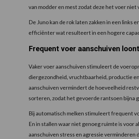
van modder en mest zodat deze het voer niet v
De Juno kan de rok laten zakken in een links 
efficiënter wat resulteert in een hogere capa
Frequent voer aanschuiven loo
Vaker voer aanschuiven stimuleert de voeropn
diergezondheid, vruchtbaarheid, productie en
aanschuiven vermindert de hoeveelheid rest
sorteren, zodat het gevoerde rantsoen bijna ge
Bij automatisch melken stimuleert frequent v
En in stallen waar niet genoeg ruimte is voor a
aanschuiven stress en agressie verminderen do