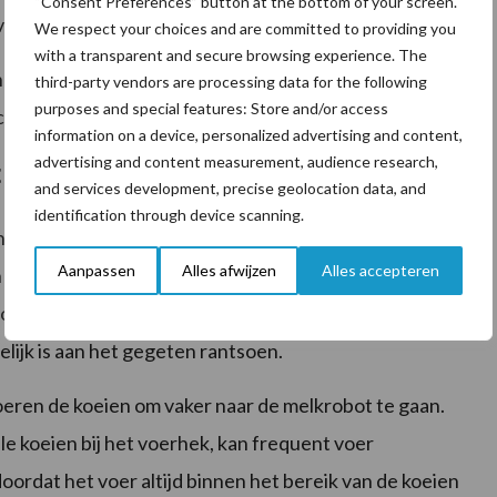
“Consent Preferences” button at the bottom of your screen.
ervuilt.
We respect your choices and are committed to providing you
with a transparent and secure browsing experience. The
en rechts duwende positie. Dit maakt de routes
third-party vendors are processing data for the following
purposes and special features: Store and/or access
citeit van de machine.
information on a device, personalized advertising and content,
advertising and content measurement, audience research,
nt
and services development, precise geolocation data, and
identification through device scanning.
ame van de kudde. Dit heeft een positief effect op
Aanpassen
Alles afwijzen
Alles accepteren
 ook op de financiële resultaten. Frequent voer
voer. De koeien hebben minder gelegenheid om te
lijk is aan het gegeten rantsoen.
oeren de koeien om vaker naar de melkrobot te gaan.
lle koeien bij het voerhek, kan frequent voer
ordat het voer altijd binnen het bereik van de koeien