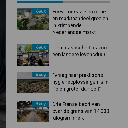
Sidebar
6 aug
ForFarmers ziet volume
en marktaandeel groeien
in krimpende
Nederlandse markt
6 aug
Tien praktische tips voor
een langere levensduur
5 aug
“Vraag naar praktische
hygieneoplossingen is in
Polen groter dan ooit”
5 aug
Drie Franse bedrijven
over de grens van 14.000
kilogram melk