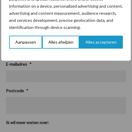
Lely contactformulier
information on a device, personalized advertising and content,
Meer weten? Vul uw gegevens in en download de
advertising and content measurement, audience research,
brochure!
and services development, precise geolocation data, and
identification through device scanning.
Bedrijfsnaam
*
Aanpassen
Alles afwijzen
Alles accepteren
E-mailadres
*
Postcode
*
Ik wil meer weten over: