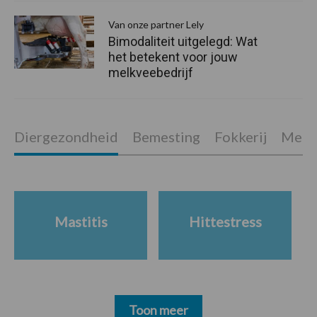
Van onze partner Lely
Bimodaliteit uitgelegd: Wat
het betekent voor jouw
melkveebedrijf
Diergezondheid
Bemesting
Fokkerij
Melkv
Mastitis
Hittestress
Toon meer