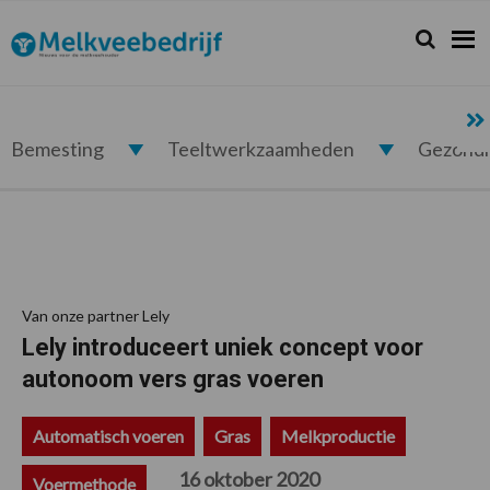
Spring
Door
Spring
Spring
naar
naar
naar
naar
Zoeken...
Zoek
Melkveebedrijf.nl
de
de
de
de
hoofdnavigatie
hoofd
eerste
voettekst
inhoud
sidebar
Bemesting
Teeltwerkzaamheden
Gezond
Van onze partner Lely
Lely introduceert uniek concept voor
autonoom vers gras voeren
Automatisch voeren
Gras
Melkproductie
16 oktober 2020
Voermethode