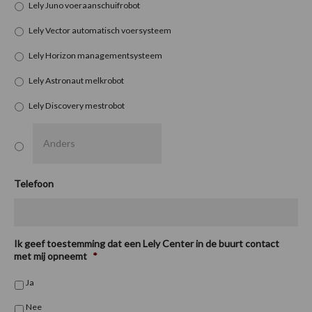
Lely Juno voeraanschuifrobot
Lely Vector automatisch voersysteem
Lely Horizon managementsysteem
Lely Astronaut melkrobot
Lely Discovery mestrobot
Telefoon
Ik geef toestemming dat een Lely Center in de buurt contact
met mij opneemt
*
Ja
Nee