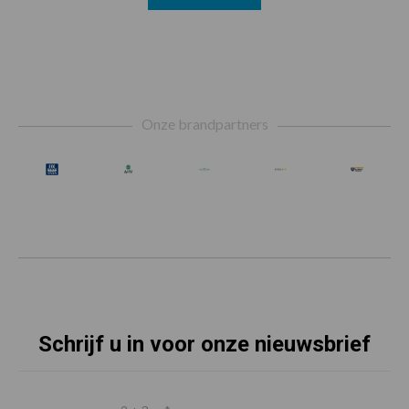
Footer
Onze brandpartners
Schrijf u in voor onze nieuwsbrief