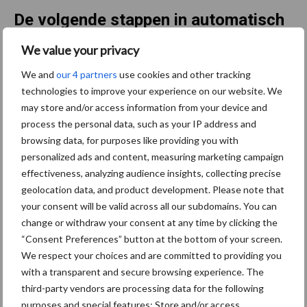
De volgende stappen in automatisch
maaien en voeren
We value your privacy
We and
our 4 partners
use cookies and other tracking
Als volgende stap onderzoekt Lely onder andere het plaats-
technologies to improve your experience on our website. We
specifiek doseren van vloeibare meststof met het systeem. Dit
may store and/or access information from your device and
sluit aan bij het
Lely Sphere
systeem dat waardevolle circulaire
process the personal data, such as your IP address and
meststoffen creëert.
browsing data, for purposes like providing you with
personalized ads and content, measuring marketing campaign
De eerste prototypes van de Exos zijn operationeel op
effectiveness, analyzing audience insights, collecting precise
testboerderijen. Daar worden ze nog uitgebreid getest in de
geolocation data, and product development. Please note that
dagelijkse praktijk om zoveel mogelijk te leren over het autonoom
your consent will be valid across all our subdomains. You can
oogsten van vers gras. De komende jaren zal Lely het systeem
change or withdraw your consent at any time by clicking the
door ontwikkelen om het commercieel beschikbaar te kunnen
“Consent Preferences” button at the bottom of your screen.
maken.
We respect your choices and are committed to providing you
with a transparent and secure browsing experience. The
Voor meer informatie:
www.lely.com
third-party vendors are processing data for the following
purposes and special features: Store and/or access