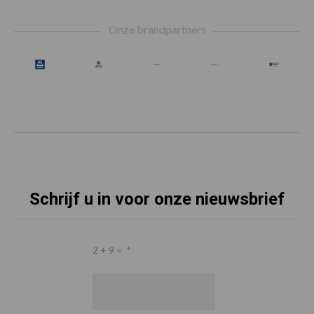
Footer
Onze brandpartners
Schrijf u in voor onze nieuwsbrief
2 + 9 =
*