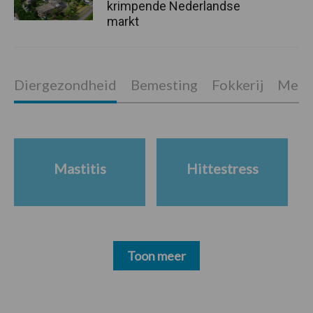
krimpende Nederlandse
markt
Diergezondheid
Bemesting
Fokkerij
Melkv
Mastitis
Hittestress
Toon meer