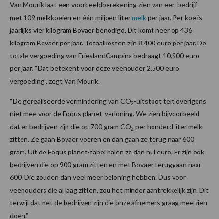
Van Mourik laat een voorbeeldberekening zien van een bedrijf
met 109 melkkoeien en één miljoen liter
melk
per jaar. Per koe is
jaarlijks vier kilogram Bovaer benodigd. Dit komt neer op 436
kilogram Bovaer per jaar. Totaalkosten zijn 8.400 euro per jaar. De
totale vergoeding van FrieslandCampina bedraagt 10.900 euro
per jaar. “Dat betekent voor deze veehouder 2.500 euro
vergoeding”, zegt Van Mourik.
“De gerealiseerde vermindering van CO
-uitstoot telt overigens
2
niet mee voor de Foqus planet-verloning. We zien bijvoorbeeld
dat er bedrijven zijn die op 700 gram CO
per honderd liter melk
2
zitten. Ze gaan Bovaer voeren en dan gaan ze terug naar 600
gram. Uit de Foqus planet-tabel halen ze dan nul euro. Er zijn ook
bedrijven die op 900 gram zitten en met Bovaer teruggaan naar
600. Die zouden dan veel meer beloning hebben. Dus voor
veehouders die al laag zitten, zou het minder aantrekkelijk zijn. Dit
terwijl dat net de bedrijven zijn die onze afnemers graag mee zien
doen.”