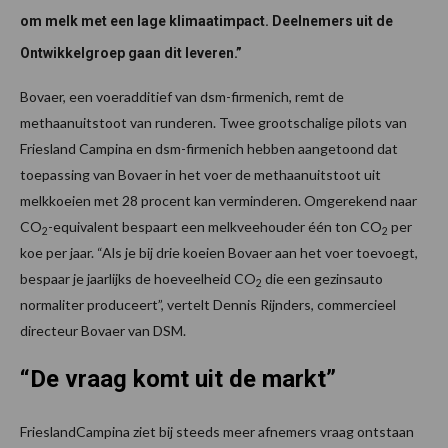
om melk met een lage klimaatimpact. Deelnemers uit de
Ontwikkelgroep gaan dit leveren.”
Bovaer, een voeradditief van dsm-firmenich, remt de
methaanuitstoot van runderen. Twee grootschalige pilots van
Friesland Campina en dsm-firmenich hebben aangetoond dat
toepassing van Bovaer in het voer de methaanuitstoot uit
melkkoeien met 28 procent kan verminderen. Omgerekend naar
CO
-equivalent bespaart een melkveehouder één ton CO
per
2
2
koe per jaar. “Als je bij drie koeien Bovaer aan het voer toevoegt,
bespaar je jaarlijks de hoeveelheid CO
die een gezinsauto
2
normaliter produceert”, vertelt Dennis Rijnders, commercieel
directeur Bovaer van DSM.
“De vraag komt uit de markt”
FrieslandCampina ziet bij steeds meer afnemers vraag ontstaan