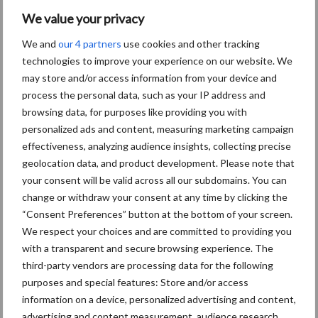
We value your privacy
de afgelopen jaren is gebleken dat Bovaer geen negatieve
effecten heeft op de koe.
We and
our 4 partners
use cookies and other tracking
technologies to improve your experience on our website. We
Inzetten op grootschalig gebruik van
may store and/or access information from your device and
process the personal data, such as your IP address and
Bovaer
browsing data, for purposes like providing you with
personalized ads and content, measuring marketing campaign
De eerste stappen in de ontwikkeling van Bovaer werden al
effectiveness, analyzing audience insights, collecting precise
gezet in 2010. Toen is het product bedacht. In 2011 werd het
geolocation data, and product development. Please note that
proof of concept bewezen. Na diverse proeven en pilots kreeg
your consent will be valid across all our subdomains. You can
het product in april 2022 goedkeuring vanuit de EU. Inmiddels
change or withdraw your consent at any time by clicking the
kan Bovaer worden ingezet in 58 landen over de hele wereld. “We
“Consent Preferences” button at the bottom of your screen.
willen het niet als niche-product op de markt zetten, we willen
We respect your choices and are committed to providing you
echt impact hebben op het klimaat. Dat kan alleen als we het
with a transparent and secure browsing experience. The
third-party vendors are processing data for the following
grootschalig en wereldwijd aan koeien voeren. Daarom wordt in
purposes and special features: Store and/or access
Schotland een grote fabriek gebouwd waar we vier à vijf miljoen
information on a device, personalized advertising and content,
kilogram Bovaer per jaar kunnen produceren”, besluit Dennis
advertising and content measurement, audience research,