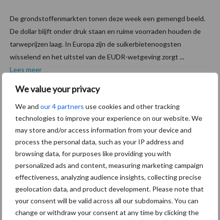
De grondstoffenmarkten tonen deze week een gemengd beeld.
De dollar blijft onder druk staan en ruime voorraden houden de
tarweprijzen laag. In Europa zijn de suikerbietenoogsten
wisselend en het uitstel van de EUDR-wetgeving zorgt ...
Lees meer
We value your privacy
26 november 2025
Bunge
We and
our 4 partners
use cookies and other tracking
en
technologies to improve your experience on our website. We
may store and/or access information from your device and
ForFarm
process the personal data, such as your IP address and
ers
browsing data, for purposes like providing you with
werken
personalized ads and content, measuring marketing campaign
samen
effectiveness, analyzing audience insights, collecting precise
aan CO₂-
geolocation data, and product development. Please note that
your consent will be valid across all our subdomains. You can
arme,
change or withdraw your consent at any time by clicking the
ontbossingsvrije sojaketen