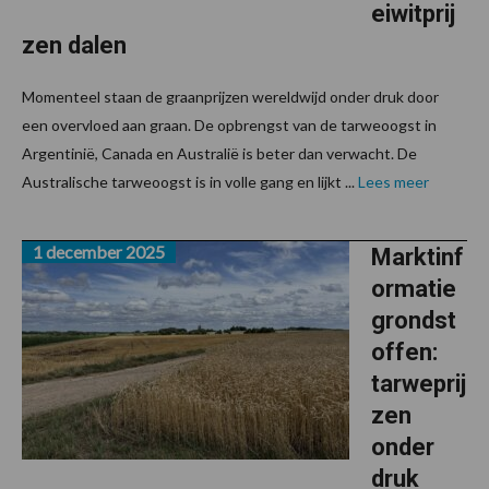
eiwitprij
zen dalen
Momenteel staan de graanprijzen wereldwijd onder druk door
een overvloed aan graan. De opbrengst van de tarweoogst in
Argentinië, Canada en Australië is beter dan verwacht. De
Australische tarweoogst is in volle gang en lijkt ...
Lees meer
1 december 2025
Marktinf
ormatie
grondst
offen:
tarweprij
zen
onder
druk