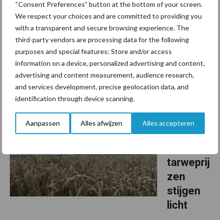
“Consent Preferences” button at the bottom of your screen.
We respect your choices and are committed to providing you
Bunge en ForFarmers zijn een strategisch partnerschap
with a transparent and secure browsing experience. The
aangegaan om de duurzaamheid van de Europese sojaketen te
third-party vendors are processing data for the following
versterken. Met de overeenkomst zetten beide bedrijven een
purposes and special features: Store and/or access
volgende stap richting een CO₂-arme, volledig traceerbare ...
information on a device, personalized advertising and content,
Lees meer
advertising and content measurement, audience research,
and services development, precise geolocation data, and
identification through device scanning.
17 november 2025
Marktinf
ormatie
Aanpassen
Alles afwijzen
Alles accepteren
grondst
offen:
tarweprij
zen
stijgen
licht