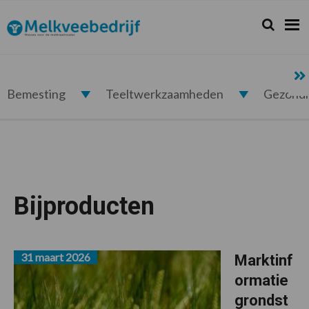
Spring
Door
Spring
naar
naar
naar
Zoeken...
Zoek
Melkveebedrijf.nl
de
de
de
hoofdnavigatie
hoofd
voettekst
inhoud
Bemesting
Teeltwerkzaamheden
Gezond
Bijproducten
31 maart 2026
Marktinf
ormatie
grondst