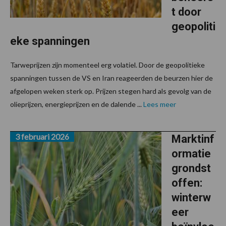
t door
geopoliti
eke spanningen
Tarweprijzen zijn momenteel erg volatiel. Door de geopolitieke
spanningen tussen de VS en Iran reageerden de beurzen hier de
afgelopen weken sterk op. Prijzen stegen hard als gevolg van de
olieprijzen, energieprijzen en de dalende ...
Lees meer
3 februari 2026
Marktinf
ormatie
grondst
offen:
winterw
eer