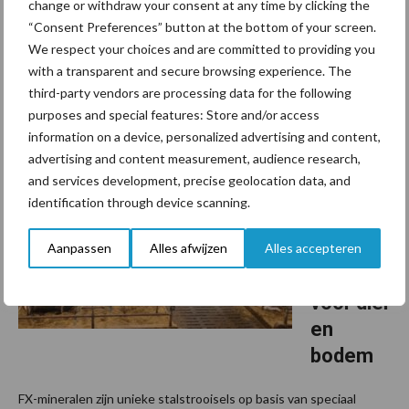
change or withdraw your consent at any time by clicking the
Het bedrijf van de familie Prins in het Friese Hantumhuzen heeft
“Consent Preferences” button at the bottom of your screen.
zich in de loop der jaren flink ontwikkeld. In hectares, in het aantal
We respect your choices and are committed to providing you
with a transparent and secure browsing experience. The
dieren, in productie, maar ook in koecomfort. “Een koe moet goed
third-party vendors are processing data for the following
kunnen liggen en makkelijk ...
Lees meer
purposes and special features: Store and/or access
information on a device, personalized advertising and content,
18 augustus 2025
Van onze
advertising and content measurement, audience research,
partner Berg
and services development, precise geolocation data, and
Innovati
identification through device scanning.
ef FX-
stalstro
Aanpassen
Alles afwijzen
Alles accepteren
oisel
voor dier
en
bodem
FX-mineralen zijn unieke stalstrooisels op basis van speciaal