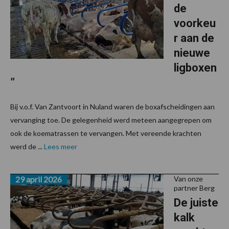
de
voorkeu
r aan de
nieuwe
ligboxen
”
Bij v.o.f. Van Zantvoort in Nuland waren de boxafscheidingen aan
vervanging toe. De gelegenheid werd meteen aangegrepen om
ook de koematrassen te vervangen. Met vereende krachten
werd de ...
Lees meer
29 april 2026
Van onze
partner Berg
De juiste
kalk