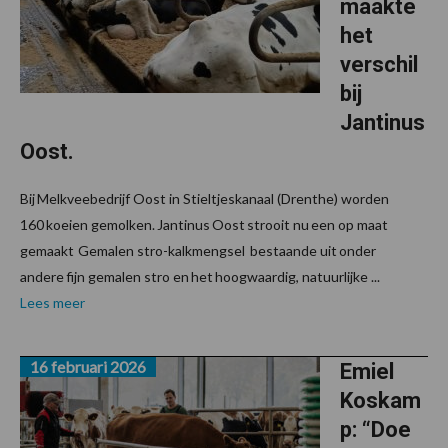
maakte
het
verschil
bij
Jantinus
Oost.
Bij Melkveebedrijf Oost in Stieltjeskanaal (Drenthe) worden
160 koeien gemolken. Jantinus Oost strooit nu een op maat
gemaakt Gemalen stro-kalkmengsel bestaande uit onder
andere fijn gemalen stro en het hoogwaardig, natuurlijke ...
Lees meer
16 februari 2026
Emiel
Koskam
p: “Doe