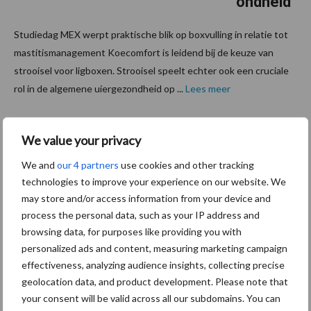
ondheid
Studiedag MEX werpt praktische blik op boxvulling in relatie tot
mastitismanagement Koecomfort is leidend bij de keuze van
strooisel voor ligboxen. Strooisel speelt echter ook een cruciale
rol in de algemene uiergezondheid op ...
Lees meer
16 september 2025
“Je kunt
We value your privacy
duidelijk
We and
our 4 partners
use cookies and other tracking
zien aan
technologies to improve your experience on our website. We
welke
may store and/or access information from your device and
boxen
process the personal data, such as your IP address and
browsing data, for purposes like providing you with
de
personalized ads and content, measuring marketing campaign
koeien
effectiveness, analyzing audience insights, collecting precise
de
geolocation data, and product development. Please note that
voorkeur geven”
your consent will be valid across all our subdomains. You can