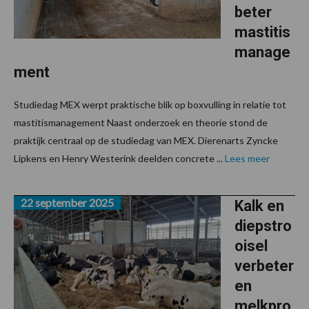
beter
mastitis
manage
ment
Studiedag MEX werpt praktische blik op boxvulling in relatie tot
mastitismanagement Naast onderzoek en theorie stond de
praktijk centraal op de studiedag van MEX. Dierenarts Zyncke
Lipkens en Henry Westerink deelden concrete ...
Lees meer
22 september 2025
Kalk en
diepstro
oisel
verbeter
en
melkpro