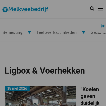
Spring
Door
Spring
naar
naar
naar
Zoeken...
Zoek
Melkveebedrijf.nl
de
de
de
hoofdnavigatie
hoofd
voettekst
inhoud
Bemesting
Teeltwerkzaamheden
Gezond
Ligbox & Voerhekken
18 mei 2026
“Koeien
geven
duidelijk