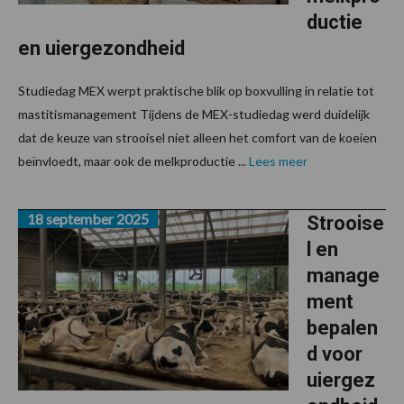
ductie
en uiergezondheid
Studiedag MEX werpt praktische blik op boxvulling in relatie tot
mastitismanagement Tijdens de MEX-studiedag werd duidelijk
dat de keuze van strooisel niet alleen het comfort van de koeien
beïnvloedt, maar ook de melkproductie ...
Lees meer
18 september 2025
Strooise
l en
manage
ment
bepalen
d voor
uiergez