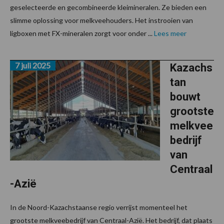
geselecteerde en gecombineerde kleimineralen. Ze bieden een
slimme oplossing voor melkveehouders. Het instrooien van
ligboxen met FX-mineralen zorgt voor onder ...
Lees meer
7 juli 2025
Kazachs
tan
bouwt
grootste
melkvee
bedrijf
van
Centraal
-Azië
In de Noord-Kazachstaanse regio verrijst momenteel het
grootste melkveebedrijf van Centraal-Azië. Het bedrijf, dat plaats