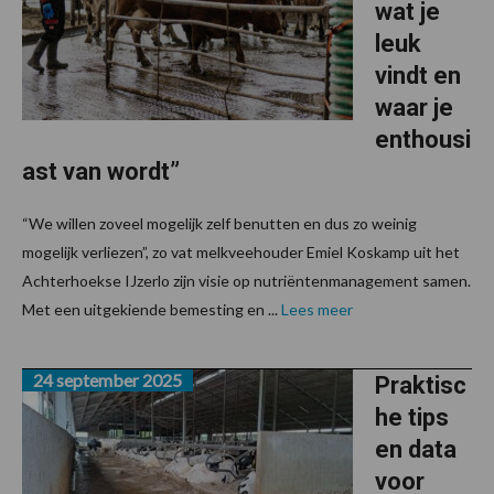
wat je
leuk
vindt en
waar je
enthousi
ast van wordt”
“We willen zoveel mogelijk zelf benutten en dus zo weinig
mogelijk verliezen”, zo vat melkveehouder Emiel Koskamp uit het
Achterhoekse IJzerlo zijn visie op nutriëntenmanagement samen.
Met een uitgekiende bemesting en ...
Lees meer
24 september 2025
Praktisc
he tips
en data
voor