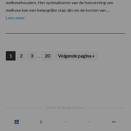
melkveehouders. Het optimaliseren van de huisvesting van
melkvee kan een belangrijke stap zijn om de kosten van ...
Lees meer
Interim
Pagina
Pagina
Pagina
Pagina
Ga
1
2
3
20
Volgende pagina »
…
naar
pagina's
zijn
weggelaten
Footer
Onze brandpartners