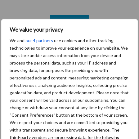
Toon meer
We value your privacy
We and
our 4 partners
use cookies and other tracking
Primaire
technologies to improve your experience on our website. We
Recent nieuws
Partner nieuws
may store and/or access information from your device and
Sidebar
process the personal data, such as your IP address and
6 aug
ForFarmers ziet volume en
browsing data, for purposes like providing you with
marktaandeel groeien in krimpende
personalized ads and content, measuring marketing campaign
Nederlandse markt
effectiveness, analyzing audience insights, collecting precise
geolocation data, and product development. Please note that
your consent will be valid across all our subdomains. You can
6 aug
Tien praktische tips voor een
change or withdraw your consent at any time by clicking the
langere levensduur
“Consent Preferences” button at the bottom of your screen.
We respect your choices and are committed to providing you
5 aug
“Vraag naar praktische
with a transparent and secure browsing experience. The
hygieneoplossingen is in Polen
third-party vendors are processing data for the following