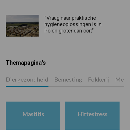
“Vraag naar praktische
hygieneoplossingen is in
Polen groter dan ooit”
Themapagina's
Diergezondheid
Bemesting
Fokkerij
Melkv
Mastitis
Hittestress