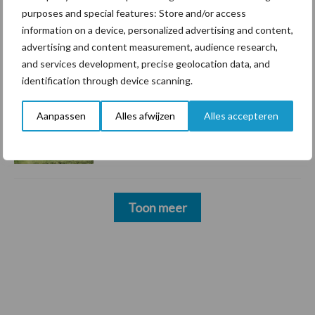
groter dan ooit”
purposes and special features: Store and/or access
information on a device, personalized advertising and content,
advertising and content measurement, audience research,
5 aug
Drie Franse bedrijven over de grens
and services development, precise geolocation data, and
van 14.000 kilogram melk
identification through device scanning.
Aanpassen
Alles afwijzen
Alles accepteren
3 aug
Pöttinger introduceert compacte
dubbelrotor-zwadhark in de hef
Toon meer