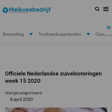
Spring
Door
Spring
Spring
naar
naar
naar
naar
Zoeken...
Zoek
Melkveebedrijf.nl
de
de
de
de
hoofdnavigatie
hoofd
eerste
voettekst
inhoud
sidebar
Bemesting
Teeltwerkzaamheden
Gezond
Officiele Nederlandse zuivelnoteringen
week 15 2020
Niet gecategoriseerd
8 april 2020