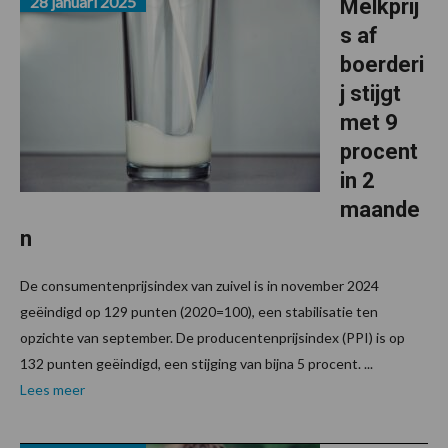
28 januari 2025
Melkprij
s af
boerderi
j stijgt
met 9
procent
in 2
maande
n
De consumentenprijsindex van zuivel is in november 2024
geëindigd op 129 punten (2020=100), een stabilisatie ten
opzichte van september. De producentenprijsindex (PPI) is op
132 punten geëindigd, een stijging van bijna 5 procent. ...
Lees meer