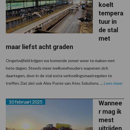
koelt
tempera
tuur in
de stal
met
maar liefst acht graden
Ongetwijfeld krijgen we komende zomer weer te maken met
hete dagen. Steeds meer melkveehouders wapenen zich
daartegen, door in de stal extra verkoelingsmaatregelen te
treffen. Dat ziet ook Alex Punte van Atec Solutions. ...
Lees meer
10 februari 2025
Wannee
r mag ik
mest
uitrijden