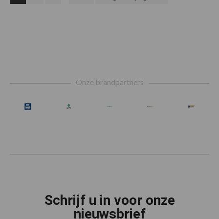
naar
pagina's
zijn
weggelaten
Footer
Onze brandpartners
Schrijf u in voor onze
nieuwsbrief