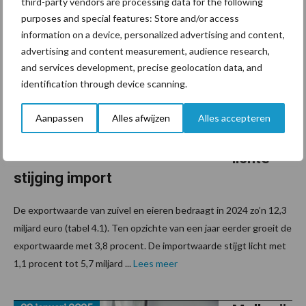
third-party vendors are processing data for the following
29 januari 2025
Groeien
purposes and special features: Store and/or access
information on a device, personalized advertising and content,
de
advertising and content measurement, audience research,
export
and services development, precise geolocation data, and
van
identification through device scanning.
eieren
en zuivel
Aanpassen
Alles afwijzen
Alles accepteren
in 2024,
lichte
stijging import
De exportwaarde van zuivel en eieren bedraagt in 2024 zo’n 12,3
miljard euro (tabel 4.1). Ten opzichte van een jaar eerder groeit de
exportwaarde met 3,8 procent. De importwaarde stijgt licht met
1,1 procent tot 5,7 miljard ...
Lees meer