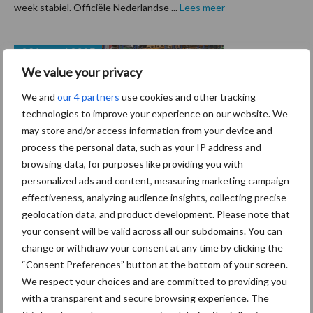
week stabiel. Officiële Nederlandse ...
Lees meer
29 januari 2025
Een
We value your privacy
kijkje in
de
We and
our 4 partners
use cookies and other tracking
technologies to improve your experience on our website. We
fabriek
may store and/or access information from your device and
van
process the personal data, such as your IP address and
ZOCON
browsing data, for purposes like providing you with
B.V. in
personalized ads and content, measuring marketing campaign
Joure
effectiveness, analyzing audience insights, collecting precise
geolocation data, and product development. Please note that
Op vrijdag 24 januari organiseerde ZOCON de Weeder
your consent will be valid across all our subdomains. You can
change or withdraw your consent at any time by clicking the
Experience Day. Naast presentaties van Christoffel den Herder
“Consent Preferences” button at the bottom of your screen.
en Jaques van Outryve was er gelegenheid een kijkje te nemen in
We respect your choices and are committed to providing you
de moderne productiehallen van ZOCON. ZOCON ...
Lees meer
with a transparent and secure browsing experience. The