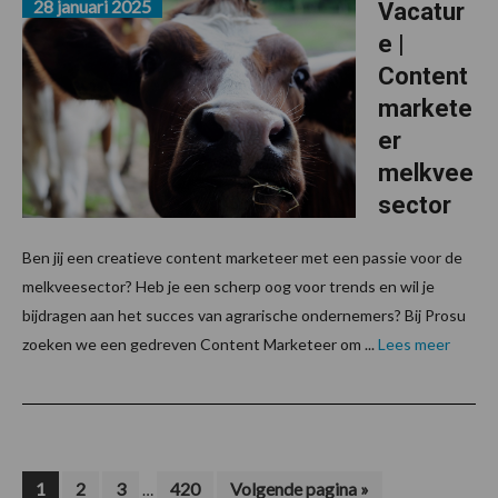
28 januari 2025
Vacatur
e |
Content
markete
er
melkvee
sector
Ben jij een creatieve content marketeer met een passie voor de
melkveesector? Heb je een scherp oog voor trends en wil je
bijdragen aan het succes van agrarische ondernemers? Bij Prosu
zoeken we een gedreven Content Marketeer om ...
Lees meer
Interim
Pagina
Pagina
Pagina
Pagina
Ga
1
2
3
420
Volgende pagina »
…