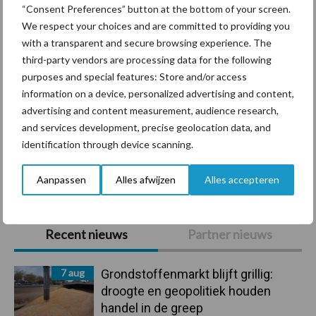
“Consent Preferences” button at the bottom of your screen.
We respect your choices and are committed to providing you
with a transparent and secure browsing experience. The
third-party vendors are processing data for the following
Compost
Dierlijke mest
purposes and special features: Store and/or access
information on a device, personalized advertising and content,
advertising and content measurement, audience research,
and services development, precise geolocation data, and
identification through device scanning.
Toon meer
Aanpassen
Alles afwijzen
Alles accepteren
Primaire
Recent nieuws
Partner nieuws
Sidebar
7 aug
Grondstoffenmarkt blijft grillig:
droogte en geopolitiek houden
handel in de greep