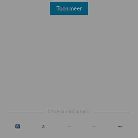
Toon meer
Footer
Onze brandpartners