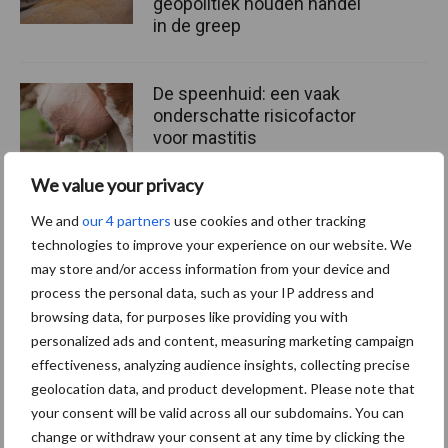
geopolitiek houden handel
in de greep
De speenhuid: een vaak
onderschatte risicofactor
voor mastitis
We value your privacy
We and
our 4 partners
use cookies and other tracking
ForFarmers ziet volume en
technologies to improve your experience on our website. We
marktaandeel groeien in
krimpende Nederlandse
may store and/or access information from your device and
markt
process the personal data, such as your IP address and
browsing data, for purposes like providing you with
personalized ads and content, measuring marketing campaign
effectiveness, analyzing audience insights, collecting precise
Themapagina's
geolocation data, and product development. Please note that
your consent will be valid across all our subdomains. You can
Diergezondheid
Bemesting
Fokkerij
Melkv
change or withdraw your consent at any time by clicking the