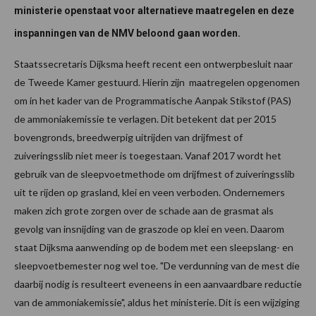
ministerie openstaat voor alternatieve maatregelen en deze
inspanningen van de NMV beloond gaan worden.
Staatssecretaris Dijksma heeft recent een ontwerpbesluit naar
de Tweede Kamer gestuurd. Hierin zijn maatregelen opgenomen
om in het kader van de Programmatische Aanpak Stikstof (PAS)
de ammoniakemissie te verlagen. Dit betekent dat per 2015
bovengronds, breedwerpig uitrijden van drijfmest of
zuiveringsslib niet meer is toegestaan. Vanaf 2017 wordt het
gebruik van de sleepvoetmethode om drijfmest of zuiveringsslib
uit te rijden op grasland, klei en veen verboden. Ondernemers
maken zich grote zorgen over de schade aan de grasmat als
gevolg van insnijding van de graszode op klei en veen. Daarom
staat Dijksma aanwending op de bodem met een sleepslang- en
sleepvoetbemester nog wel toe. "De verdunning van de mest die
daarbij nodig is resulteert eveneens in een aanvaardbare reductie
van de ammoniakemissie", aldus het ministerie. Dit is een wijziging