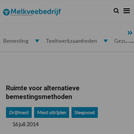
Spring
Door
Spring
Spring
naar
naar
naar
naar
Zoeken...
Zoek
Melkveebedrijf.nl
de
de
de
de
hoofdnavigatie
hoofd
eerste
voettekst
inhoud
sidebar
Bemesting
Teeltwerkzaamheden
Gezond
Ruimte voor alternatieve
bemestingsmethoden
Drijfmest
Mest uitrijden
Sleepvoet
16 juli 2014