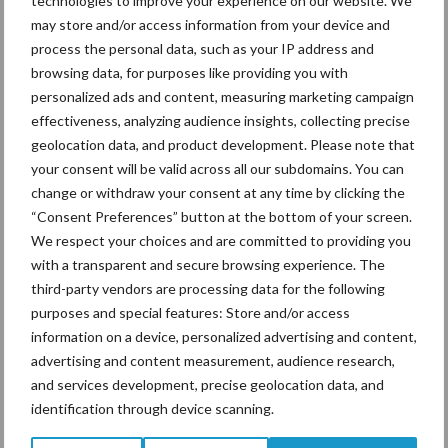
technologies to improve your experience on our website. We
De Nederlandse landbouw overschrijdt milieugrenzen
may store and/or access information from your device and
process the personal data, such as your IP address and
De markt zorgt voor perverse prikkels
browsing data, for purposes like providing you with
personalized ads and content, measuring marketing campaign
Onze boeren hebben het economisch zwaar
effectiveness, analyzing audience insights, collecting precise
geolocation data, and product development. Please note that
Aantal bedrijven daalt, maar hun omvang groeit
your consent will be valid across all our subdomains. You can
Wat moet er gebeuren:
change or withdraw your consent at any time by clicking the
“Consent Preferences” button at the bottom of your screen.
De overheid kan de voedselproductie en de voedselconsumptie
We respect your choices and are committed to providing you
de juiste kant op sturen. Belastingen kunnen zo worden ingericht
with a transparent and secure browsing experience. The
dat milieubelastend voedsel zwaarder belast wordt dan duurzaam
third-party vendors are processing data for the following
voedsel. Via haar subsidiebeleid, belasting en wetgeving heeft de
purposes and special features: Store and/or access
overheid sterke instrumenten in handen om de sector naar 2030
information on a device, personalized advertising and content,
te leiden.
advertising and content measurement, audience research,
and services development, precise geolocation data, and
Stimuleer een echte prijs voor vlees
identification through device scanning.
Neem landbouw op in de Klimaatwet