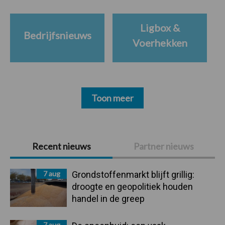
Ligbox &
Bedrijfsnieuws
Voerhekken
Toon meer
Primaire
Recent nieuws
Partner nieuws
Sidebar
7 aug
Grondstoffenmarkt blijft grillig:
droogte en geopolitiek houden
handel in de greep
7 aug