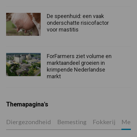
De speenhuid: een vaak
onderschatte risicofactor
voor mastitis
ForFarmers ziet volume en
marktaandeel groeien in
krimpende Nederlandse
markt
Themapagina's
Diergezondheid
Bemesting
Fokkerij
Melkv