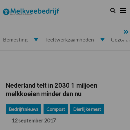
Spring
Door
Spring
Spring
naar
naar
naar
naar
Zoeken...
Zoek
Melkveebedrijf.nl
de
de
de
de
hoofdnavigatie
hoofd
eerste
voettekst
inhoud
sidebar
Bemesting
Teeltwerkzaamheden
Gezond
Nederland telt in 2030 1 miljoen
melkkoeien minder dan nu
Bedrijfsnieuws
Compost
Dierlijke mest
12 september 2017