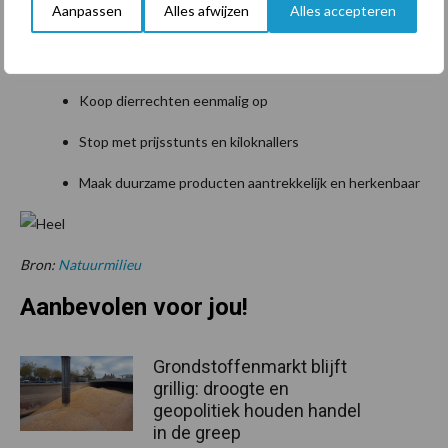
Aanpassen
Alles afwijzen
Alles accepteren
Zet subsidies voor voedselproductie in voor echte
verduurzaming
Koop dierrechten eenmalig op
Stop met prijsstunts en kiloknallers
Maak duurzame producten aantrekkelijk en herkenbaar
Bron:
Natuurmilieu
Aanbevolen voor jou!
Grondstoffenmarkt blijft
grillig: droogte en
geopolitiek houden handel
in de greep