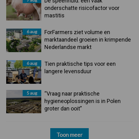
De speenhuid: een vaak
onderschatte risicofactor voor
mastitis
6 aug
ForFarmers ziet volume en
marktaandeel groeien in krimpende
Nederlandse markt
6 aug
Tien praktische tips voor een
langere levensduur
5 aug
“Vraag naar praktische
hygieneoplossingen is in Polen
groter dan ooit”
Toon meer