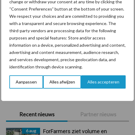
change or withdraw your consent at any time by clicking the
“Consent Preferences” button at the bottom of your screen.
Diergezondheid
Bemesting
Fokkerij
Melkv
We respect your choices and are committed to providing you
with a transparent and secure browsing experience. The
third-party vendors are processing data for the following
purposes and special features: Store and/or access
information on a device, personalized advertising and content,
Compost
Dierlijke mest
advertising and content measurement, audience research,
and services development, precise geolocation data, and
identification through device scanning.
Aanpassen
Alles afwijzen
Alles accepteren
Toon meer
Primaire
Recent nieuws
Partner nieuws
Sidebar
6 aug
ForFarmers ziet volume en