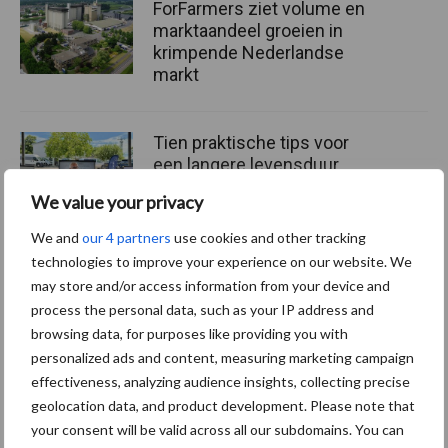
ForFarmers ziet volume en
marktaandeel groeien in
krimpende Nederlandse
markt
Tien praktische tips voor
een langere levensduur
We value your privacy
We and
our 4 partners
use cookies and other tracking
technologies to improve your experience on our website. We
“Vraag naar praktische
may store and/or access information from your device and
hygieneoplossingen is in
process the personal data, such as your IP address and
Polen groter dan ooit”
browsing data, for purposes like providing you with
personalized ads and content, measuring marketing campaign
effectiveness, analyzing audience insights, collecting precise
geolocation data, and product development. Please note that
Themapagina's
your consent will be valid across all our subdomains. You can