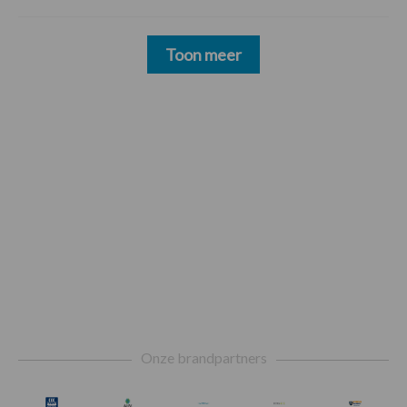
Toon meer
Footer
Onze brandpartners