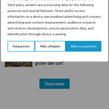
6 aug
ForFarmers ziet volume en
third-party vendors are processing data for the following
marktaandeel groeien in krimpende
purposes and special features: Store and/or access
Nederlandse markt
information on a device, personalized advertising and content,
advertising and content measurement, audience research,
6 aug
Tien praktische tips voor een
and services development, precise geolocation data, and
langere levensduur
identification through device scanning.
Aanpassen
Alles afwijzen
Alles accepteren
5 aug
“Vraag naar praktische
hygieneoplossingen is in Polen
groter dan ooit”
Toon meer