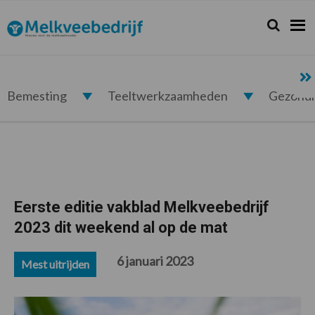
Spring
Door
Spring
Spring
naar
naar
naar
naar
Zoeken...
Zoek
Melkveebedrijf.nl
de
de
de
de
hoofdnavigatie
hoofd
eerste
voettekst
inhoud
sidebar
Bemesting
Teeltwerkzaamheden
Gezond
Eerste editie vakblad Melkveebedrijf
2023 dit weekend al op de mat
6 januari 2023
Mest uitrijden