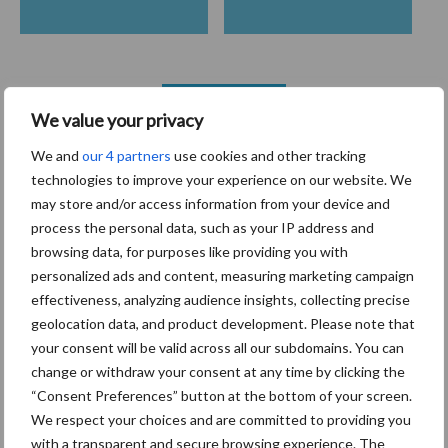
Toon meer
We value your privacy
We and
our 4 partners
use cookies and other tracking
technologies to improve your experience on our website. We
Primaire
Recent nieuws
Partner nieuws
may store and/or access information from your device and
Sidebar
process the personal data, such as your IP address and
browsing data, for purposes like providing you with
7 aug
Grondstoffenmarkt blijft grillig:
personalized ads and content, measuring marketing campaign
droogte en geopolitiek houden
effectiveness, analyzing audience insights, collecting precise
handel in de greep
geolocation data, and product development. Please note that
your consent will be valid across all our subdomains. You can
7 aug
De speenhuid: een vaak
change or withdraw your consent at any time by clicking the
onderschatte risicofactor voor
“Consent Preferences” button at the bottom of your screen.
mastitis
We respect your choices and are committed to providing you
with a transparent and secure browsing experience. The