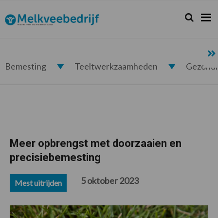
Spring
Door
Spring
Spring
naar
naar
naar
naar
Zoeken...
Zoek
Melkveebedrijf.nl
de
de
de
de
hoofdnavigatie
hoofd
eerste
voettekst
inhoud
sidebar
Bemesting
Teeltwerkzaamheden
Gezond
Meer opbrengst met doorzaaien en
precisiebemesting
5 oktober 2023
Mest uitrijden