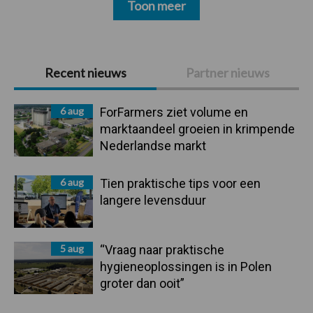
Toon meer
Primaire
Recent nieuws
Partner nieuws
Sidebar
6 aug
ForFarmers ziet volume en
marktaandeel groeien in krimpende
Nederlandse markt
6 aug
Tien praktische tips voor een
langere levensduur
5 aug
“Vraag naar praktische
hygieneoplossingen is in Polen
groter dan ooit”