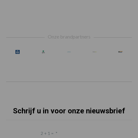
Footer
Onze brandpartners
Schrijf u in voor onze nieuwsbrief
2 + 1 =
*