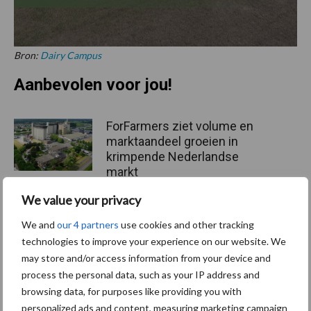
Bron:
Dairy Campus
Aanbevolen voor jou!
ForFarmers ziet volume en
marktaandeel groeien in
krimpende Nederlandse
markt
We value your privacy
Tien praktische tips voor
We and
our 4 partners
use cookies and other tracking
een langere levensduur
technologies to improve your experience on our website. We
may store and/or access information from your device and
process the personal data, such as your IP address and
browsing data, for purposes like providing you with
personalized ads and content, measuring marketing campaign
“Vraag naar praktische