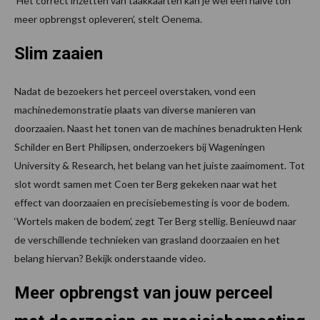
‘Het correct inzetten van taakkaarten kan je wel een halve ton
meer opbrengst opleveren’, stelt Oenema.
Slim zaaien
Nadat de bezoekers het perceel overstaken, vond een
machinedemonstratie plaats van diverse manieren van
doorzaaien. Naast het tonen van de machines benadrukten Henk
Schilder en Bert Philipsen, onderzoekers bij Wageningen
University & Research, het belang van het juiste zaaimoment. Tot
slot wordt samen met Coen ter Berg gekeken naar wat het
effect van doorzaaien en precisiebemesting is voor de bodem.
‘Wortels maken de bodem’, zegt Ter Berg stellig. Benieuwd naar
de verschillende technieken van grasland doorzaaien en het
belang hiervan? Bekijk onderstaande video.
Meer opbrengst van jouw perceel