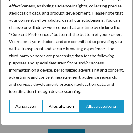
hygieneoplossingen is in
effectiveness, analyzing audience insights, collecting precise
Polen groter dan ooit”
geolocation data, and product development. Please note that
your consent will be valid across all our subdomains. You can
change or withdraw your consent at any time by clicking the
“Consent Preferences” button at the bottom of your screen.
We respect your choices and are committed to providing you
Themapagina's
with a transparent and secure browsing experience. The
third-party vendors are processing data for the following
Diergezondheid
Bemesting
Fokkerij
Melkv
purposes and special features: Store and/or access
information on a device, personalized advertising and content,
advertising and content measurement, audience research,
and services development, precise geolocation data, and
identification through device scanning.
Compost
Dierlijke mest
Aanpassen
Alles afwijzen
Alles accepteren