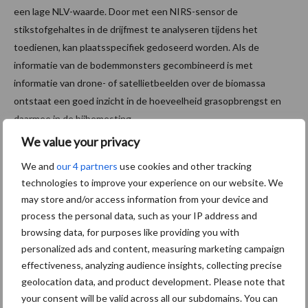
een lage NLV-waarde. Door met een NIRS-sensor de
stikstofgehaltes in de drijfmest te analyseren tijdens het
toedienen, kan plaatsspecifiek gedoseerd worden. Als de
informatie van de bodemmonsters gecombineerd is met
informatie van drone- of satellietbeelden over de biomassa
ontstaat een goed inzicht in de hoeveelheid grasopbrengst en
daarmee in de bijbemesting.
We value your privacy
Nauwkeurig plaatsen van de mest
We and
our 4 partners
use cookies and other tracking
technologies to improve your experience on our website. We
Door de hogere prijzen van meststoffen en de aangescherpte
may store and/or access information from your device and
milieueisen is het nog belangrijker om de meststoffen daar te
process the personal data, such as your IP address and
brengen waar ze nodig zijn. In combinatie met GPS en
browsing data, for purposes like providing you with
bodemkartering kan er precies gewerkt worden. Efficiëntere
personalized ads and content, measuring marketing campaign
toedieningstechnieken zijn gebaseerd op het gericht plaatsen
effectiveness, analyzing audience insights, collecting precise
van de meststoffen bij de wortel in plaats van bovengronds toe
geolocation data, and product development. Please note that
te dienen.
your consent will be valid across all our subdomains. You can