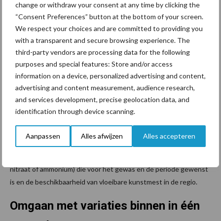
change or withdraw your consent at any time by clicking the
Gewenste stikstofvorm
“Consent Preferences” button at the bottom of your screen.
We respect your choices and are committed to providing you
with a transparent and secure browsing experience. The
In het precisiebemestingsproject in Flevoland zijn in grasland
third-party vendors are processing data for the following
vloeibare meststoffen met een spaakwielbemester geïnjecteerd.
purposes and special features: Store and/or access
Doordat er geïnjecteerd is in de zode is de bemesting efficiënter
information on a device, personalized advertising and content,
en is de stikstofvervluchtiging lager dan bij volvelds bespuiten.
advertising and content measurement, audience research,
Daarnaast kan met de spaakwielbemester veel nauwkeuriger aan
and services development, precise geolocation data, and
akkerranden worden bemest. Ook hier geldt dat
identification through device scanning.
precisiebemesting maatwerk is. Bij een harde ondergrond, zoals
klei of in een koud en schraal voorjaar, is het moeilijker werken
Aanpassen
Alles afwijzen
Alles accepteren
met een spaakwielbemester. De keuze voor vloeibare of korrel
bemesting is mede afhankelijk van de stikstofvorm (ureum,
nitraat of ammonium) die voor het gewas en de periode gewenst
is en de beschikbaarheid van vloeibare kunstmest in de regio.
Omgaan met variaties binnen in één