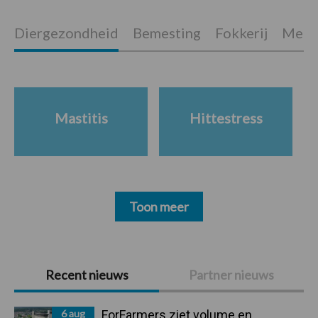
Diergezondheid
Bemesting
Fokkerij
Melkv
Mastitis
Hittestress
Toon meer
Primaire
Recent nieuws
Partner nieuws
Sidebar
6 aug
ForFarmers ziet volume en