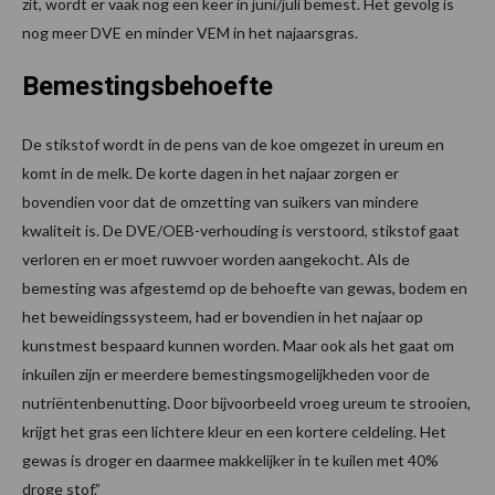
zit, wordt er vaak nog een keer in juni/juli bemest. Het gevolg is
nog meer DVE en minder VEM in het najaarsgras.
Bemestingsbehoefte
De stikstof wordt in de pens van de koe omgezet in ureum en
komt in de melk. De korte dagen in het najaar zorgen er
bovendien voor dat de omzetting van suikers van mindere
kwaliteit is. De DVE/OEB-verhouding is verstoord, stikstof gaat
verloren en er moet ruwvoer worden aangekocht. Als de
bemesting was afgestemd op de behoefte van gewas, bodem en
het beweidingssysteem, had er bovendien in het najaar op
kunstmest bespaard kunnen worden. Maar ook als het gaat om
inkuilen zijn er meerdere bemestingsmogelijkheden voor de
nutriëntenbenutting. Door bijvoorbeeld vroeg ureum te strooien,
krijgt het gras een lichtere kleur en een kortere celdeling. Het
gewas is droger en daarmee makkelijker in te kuilen met 40%
droge stof.”