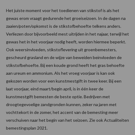
Het juiste moment voor het toedienen van stikstof is als het
gewas erom vraagt gedurende het groeiseizoen. In de dagen na
zaaien/poten/opkomst is de stikstofbehoefte telkens anders.
Verliezen door bijvoorbeeld mest uitrijden in het najaar, terwijl het
gewas het in het voorjaar nodig heeft, worden hiermee beperkt.
Ook weersinvloeden, stikstoflevering uit groenbemesters,
gescheurd grasland en de wijze van beweiden beïnvloeden de
stikstofbehoefte. Bij een koude grond heeft het gras behoefte
aan ureum en ammonium. Als het vroeg voorjaar is kan ook
gekozen worden voor een kunstmestgift in twee keer. Bij een
laat voorjaar, eind maart/begin april, is in één keer de
kunstmestgift bemesten de beste optie. Bedrijven met
droogtegevoelige zandgronden kunnen, zeker na jaren met
vochttekort in de zomer, het accent van de bemesting meer
verschuiven naar het begin van het seizoen. Zie ook Actualiteiten
bemestingsplan 2021.