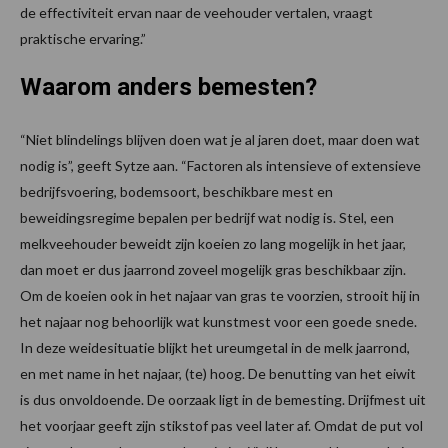
de effectiviteit ervan naar de veehouder vertalen, vraagt
praktische ervaring.”
Waarom anders bemesten?
“Niet blindelings blijven doen wat je al jaren doet, maar doen wat
nodig is”, geeft Sytze aan. “Factoren als intensieve of extensieve
bedrijfsvoering, bodemsoort, beschikbare mest en
beweidingsregime bepalen per bedrijf wat nodig is. Stel, een
melkveehouder beweidt zijn koeien zo lang mogelijk in het jaar,
dan moet er dus jaarrond zoveel mogelijk gras beschikbaar zijn.
Om de koeien ook in het najaar van gras te voorzien, strooit hij in
het najaar nog behoorlijk wat kunstmest voor een goede snede.
In deze weidesituatie blijkt het ureumgetal in de melk jaarrond,
en met name in het najaar, (te) hoog. De benutting van het eiwit
is dus onvoldoende. De oorzaak ligt in de bemesting. Drijfmest uit
het voorjaar geeft zijn stikstof pas veel later af. Omdat de put vol