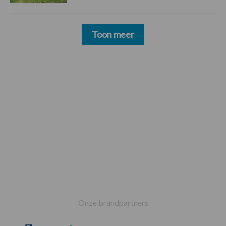
Toon meer
Footer
Onze brandpartners