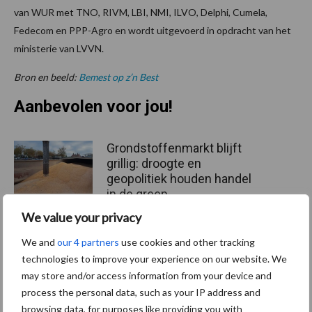
van WUR met TNO, RIVM, LBI, NMI, ILVO, Delphi, Cumela,
Fedecom en PPP-Agro en wordt uitgevoerd in opdracht van het
ministerie van LVVN.
Bron en beeld:
Bemest op z’n Best
Aanbevolen voor jou!
Grondstoffenmarkt blijft
grillig: droogte en
geopolitiek houden handel
in de greep
We value your privacy
De speenhuid: een vaak
We and
our 4 partners
use cookies and other tracking
onderschatte risicofactor
technologies to improve your experience on our website. We
voor mastitis
may store and/or access information from your device and
process the personal data, such as your IP address and
browsing data, for purposes like providing you with