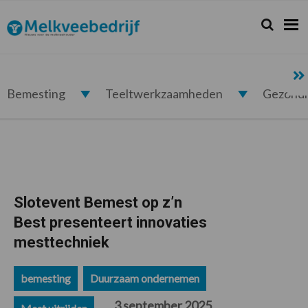
Spring
Door
Spring
Spring
naar
naar
naar
naar
Zoeken...
Zoek
Melkveebedrijf.nl
de
de
de
de
hoofdnavigatie
hoofd
eerste
voettekst
inhoud
sidebar
Bemesting
Teeltwerkzaamheden
Gezond
Slotevent Bemest op z’n
Best presenteert innovaties
mesttechniek
bemesting
Duurzaam ondernemen
3 september 2025