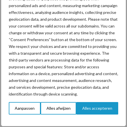
personalized ads and content, measuring marketing campaign
ForFarmers ziet volume en
effectiveness, analyzing audience insights, collecting precise
marktaandeel groeien in
geolocation data, and product development. Please note that
krimpende Nederlandse
your consent will be valid across all our subdomains. You can
markt
change or withdraw your consent at any time by clicking the
“Consent Preferences” button at the bottom of your screen.
We respect your choices and are committed to providing you
Themapagina's
with a transparent and secure browsing experience. The
third-party vendors are processing data for the following
purposes and special features: Store and/or access
Diergezondheid
Bemesting
Fokkerij
Melkv
information on a device, personalized advertising and content,
advertising and content measurement, audience research,
and services development, precise geolocation data, and
identification through device scanning.
Mastitis
Hittestress
Aanpassen
Alles afwijzen
Alles accepteren