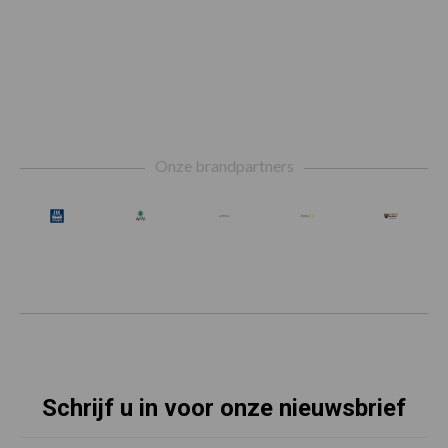
Footer
Onze brandpartners
Schrijf u in voor onze nieuwsbrief