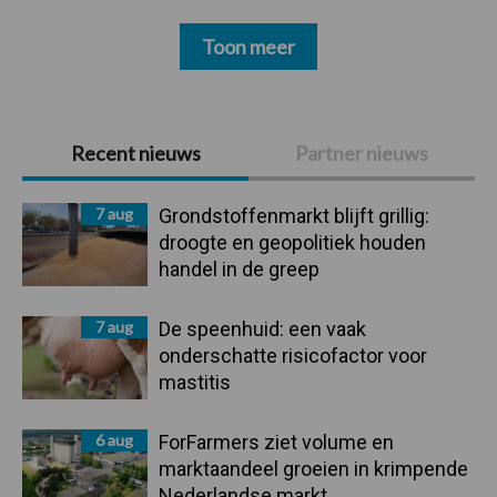
Toon meer
Primaire
Recent nieuws
Partner nieuws
Sidebar
7 aug
Grondstoffenmarkt blijft grillig:
droogte en geopolitiek houden
handel in de greep
7 aug
De speenhuid: een vaak
onderschatte risicofactor voor
mastitis
6 aug
ForFarmers ziet volume en
marktaandeel groeien in krimpende
Nederlandse markt