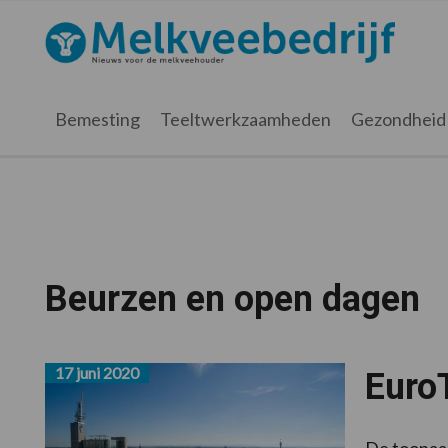
Spring
Door
Spring
naar
naar
naar
Melkveebedrijf.nl
de
de
de
hoofdnavigatie
hoofd
voettekst
inhoud
Bemesting
Teeltwerkzaamheden
Gezondheid
Beurzen en open dagen
17 juni 2020
EuroT