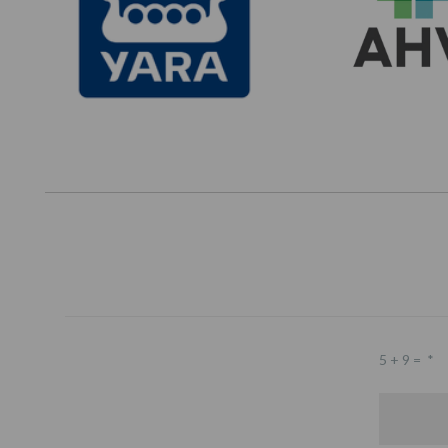
5 + 9 =
*