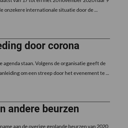
aatst van 17 tot en met 20 november 2020 naar 9
onzekere internationale situatie door de ...
geding door corona
de agenda staan. Volgens de organisatie geeft de
nleiding om een streep door het evenement te ...
en andere beurzen
eelname aan de overige geplande beurzen van 2020