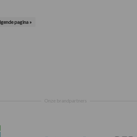
lgende pagina »
r
Onze brandpartners