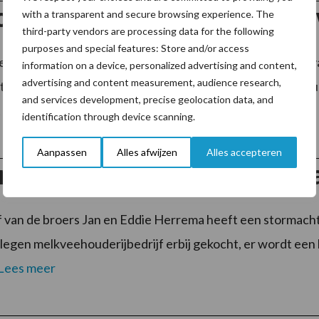
ontwikkeling van beproefd
with a transparent and secure browsing experience. The
third-party vendors are processing data for the following
purposes and special features: Store and/or access
jdende Sitrex-AGM voermengwagen was op de Landbouwvak
information on a device, personalized advertising and content,
advertising and content measurement, audience research,
iebedrijf H.O. Roozeboom uit het Overijsselse Vinkenbuurt
and services development, precise geolocation data, and
...
Lees meer
identification through device scanning.
Aanpassen
Alles afwijzen
Alles accepteren
n Kiek’n bij de Fam. Herrem
f van de broers Jan en Eddie Herrema heeft een stormach
legen melkveehouderijbedrijf erbij gekocht, er wordt een
Lees meer