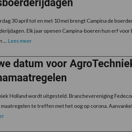
sboerderijdagen
dag 30 april tot en met 10 mei brengt Campina de boerderij
erijdagen. Elk jaar openen Campina-boeren hun erf voor be
 ...
Lees meer
we datum voor AgroTechnie
namaatregelen
ek Holland wordt uitgesteld. Branchevereniging Fedecom
maatregelen te treffen met het oog op corona. Aanvankelij
er