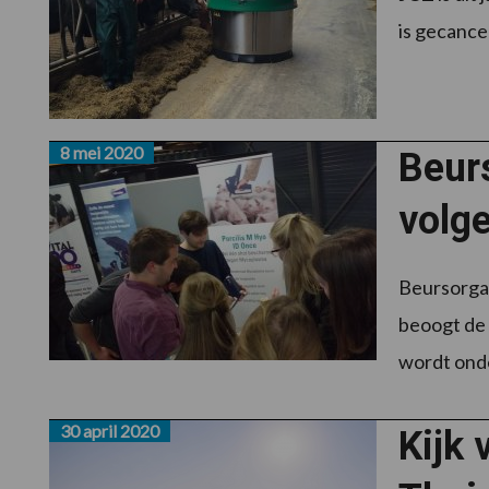
is gecance
8 mei 2020
Beur
volg
Beursorgan
beoogt de 
wordt onde
30 april 2020
Kijk 