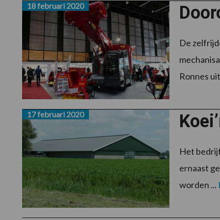
18 februari 2020
Door
De zelfri
mechanisat
Ronnes uit 
17 februari 2020
Koei’
Het bedrij
ernaast ge
worden ...