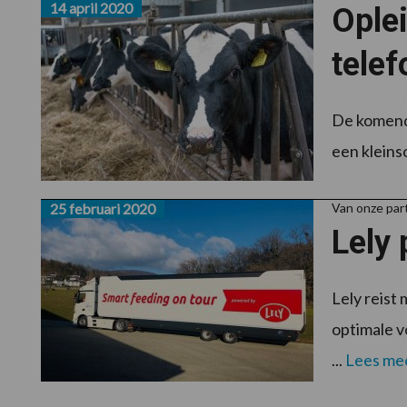
14 april 2020
Oplei
telef
De komende
een kleins
25 februari 2020
Van onze par
Lely 
Lely reist
optimale v
...
Lees me