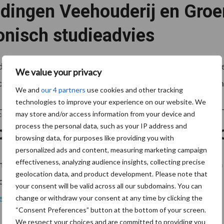
dingen Veehouderij en Groen
onisch studieadvies
 weken organiseren de opleidingen Veehouderij en Groen
We value your privacy
chalige voorlichtingsactiviteit voor potentiële mbo-stude
We and
our 4 partners
use cookies and other tracking
technologies to improve your experience on our website. We
may store and/or access information from your device and
tner Lely
process the personal data, such as your IP address and
presenteert ‘Smart Feeding o
browsing data, for purposes like providing you with
personalized ads and content, measuring marketing campaign
effectiveness, analyzing audience insights, collecting precise
 momenteel met haar Smart Feeding Truck door Europa om u
geolocation data, and product development. Please note that
oerstrategie voor uw dieren. Na reeds succesvolle events 
your consent will be valid across all our subdomains. You can
er
change or withdraw your consent at any time by clicking the
“Consent Preferences” button at the bottom of your screen.
We respect your choices and are committed to providing you