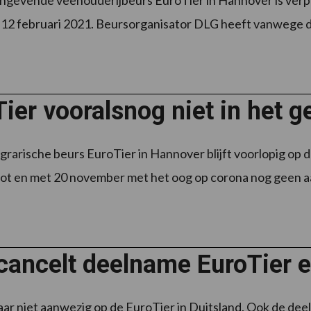
gevende veehouderijbeurs EuroTier in Hannover is verpl
 12 februari 2021. Beursorganisator DLG heeft vanwege de 
ier vooralsnog niet in het 
grarische beurs EuroTier in Hannover blijft voorlopig op 
ot en met 20 november met het oog op corona nog geen aa
cancelt deelname EuroTier 
 jaar niet aanwezig op de EuroTier in Duitsland. Ook de d