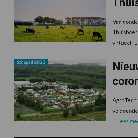
Thui
Van donder
Thuisboerd
virtueel! En
23 april 2020
Nieu
coro
AgroTechni
voldoende 
...
Lees me