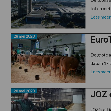
De toonaan
tot en met
Lees meer
28 mei 2020
EuroT
De grote a
datum 17 t
Lees meer
28 mei 2020
JOZ 
JOZ is dit