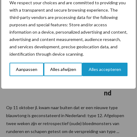
weer puzzelen en zoeken hoe we de productie er weer goed
We respect your choices and are committed to providing you
onder kunnen krijgen. ...
with a transparent and secure browsing experience. The
Lees meer
third-party vendors are processing data for the following
purposes and special features: Store and/or access
28 oktober 2024
Al 11
information on a device, personalized advertising and content,
gevallen
advertising and content measurement, audience research,
and services development, precise geolocation data, and
van
identification through device scanning.
blauwto
ng type
Aanpassen
Alles afwijzen
Alles accepteren
12 in
Nederla
nd
Op 11 oktober jl. kwam naar buiten dat er een nieuwe type
blauwtong is geconstateerd in Nederland: type 12. Afgelopen
twee weken zijn er retrospectief (oude) bloedmonsters van
runderen en schapen getest om de verspreiding van type ...