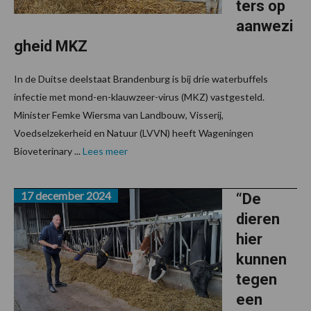
ters op
aanwezi
gheid MKZ
In de Duitse deelstaat Brandenburg is bij drie waterbuffels
infectie met mond-en-klauwzeer-virus (MKZ) vastgesteld.
Minister Femke Wiersma van Landbouw, Visserij,
Voedselzekerheid en Natuur (LVVN) heeft Wageningen
Bioveterinary ...
Lees meer
17 december 2024
“De
dieren
hier
kunnen
tegen
een