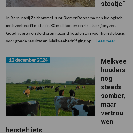
stootje”
In Bern, nabij Zaltbommel, runt Riemer Bonnema een biologisch
melkveebedrijf met zo’n 80 melkkoeien en 47 stuks jongvee.
Goed voeren en de dieren gezond houden zijn voor hem de basis
voor goede resultaten. Melkveebedrijf ging op ...
Lees meer
12 december 2024
Melkvee
houders
nog
steeds
somber,
maar
vertrou
wen
herstelt iets