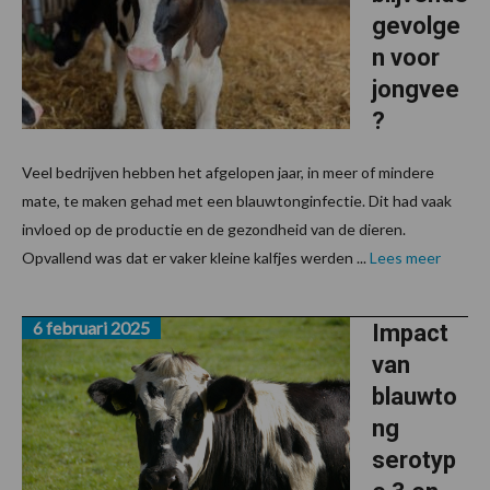
gevolge
n voor
jongvee
?
Veel bedrijven hebben het afgelopen jaar, in meer of mindere
mate, te maken gehad met een blauwtonginfectie. Dit had vaak
invloed op de productie en de gezondheid van de dieren.
Opvallend was dat er vaker kleine kalfjes werden ...
Lees meer
6 februari 2025
Impact
van
blauwto
ng
serotyp