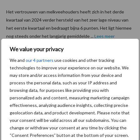
Het vertrouwen van melkveehouders heeft zich in het derde
kwartaal van 2024 verder hersteld van het zeer lage niveau van
het eerste kwartaal en bedraagt bijna 6 punten. Het ligt hiermee
nog steeds onder het langjarig gemiddelde ...
Lees meer
We value your privacy
26 november 2024
Wat te
We and
our 4 partners
use cookies and other tracking
doen als
technologies to improve your experience on our website. We
het niet
may store and/or access information from your device and
process the personal data, such as your IP address and
lekker
browsing data, for purposes like providing you with
melkt dit
personalized ads and content, measuring marketing campaign
najaar?
effectiveness, analyzing audience insights, collecting precise
geolocation data, and product development. Please note that
Elk jaar is het
your consent will be valid across all our subdomains. You can
weer even zoeken wat de juiste manier is om met het gewonnen
change or withdraw your consent at any time by clicking the
ruwvoer de koeien optimaal te laten presteren. Ook dit jaar is het
“Consent Preferences” button at the bottom of your screen.