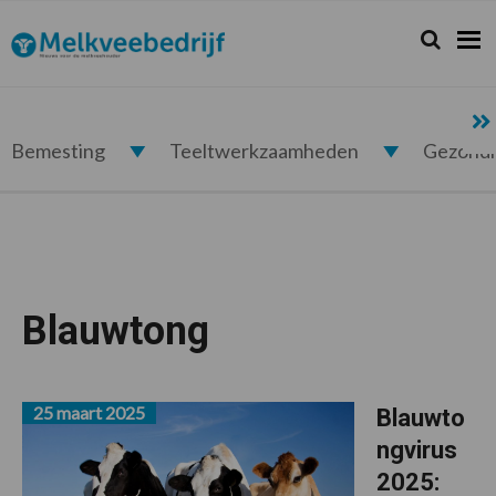
Spring
Door
Spring
naar
naar
naar
Zoeken...
Zoek
Melkveebedrijf.nl
de
de
de
hoofdnavigatie
hoofd
voettekst
inhoud
Bemesting
Teeltwerkzaamheden
Gezond
Blauwtong
25 maart 2025
Blauwto
ngvirus
2025: