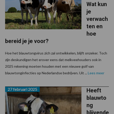
Wat kun
je
verwach
ten en
hoe
bereid je je voor?
Hoe het blauwtongvirus zich zal ontwikkelen, blijft onzeker. Toch
zijn deskundigen het erover eens dat melkveehouders ook in
2025 rekening moeten houden met een nieuwe golf van
blauwtonginfecties op Nederlandse bedrijven. Uit ...
Lees meer
27 februari 2025
Heeft
blauwto
ng
blijvende