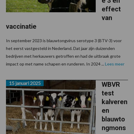
e 3 en
effect
van
vaccinatie
In september 2023 is blauwtongvirus serotype 3 (BTV-3) voor
het eerst vastgesteld in Nederland. Dat jaar zijn duizenden
bedrijven met herkauwers getroffen en had de uitbraak grote
impact op met name schapen en runderen. In 2024 ...
Lees meer
15 januari 2025
WBVR
test
kalveren
en
blauwto
ngmons