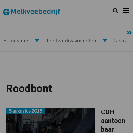
Spring
Door
Spring
naar
naar
naar
Zoeken...
Zoek
Melkveebedrijf.nl
de
de
de
hoofdnavigatie
hoofd
voettekst
inhoud
Bemesting
Teeltwerkzaamheden
Gezond
Roodbont
5 augustus 2015
CDH
aantoon
baar