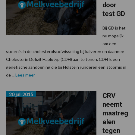
door
test GD
Bij GD is het
nu mogelijk
om een
stoornis in de cholesterolstofwisseling bij kalveren en daarmee
Cholesterin Defizit Haplotyp (CDH) aan te tonen. CDH is een
genetische aandoening die bij Holstein runderen een stoornis in
de ...
Lees meer
20 juli 2015
CRV
neemt
maatreg
elen
tegen