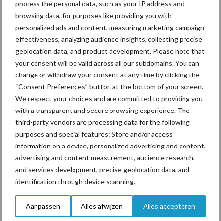
versiert en met bloemen ...
Lees meer
process the personal data, such as your IP address and
browsing data, for purposes like providing you with
personalized ads and content, measuring marketing campaign
28 januari 2015
Praktijk
effectiveness, analyzing audience insights, collecting precise
gids
geolocation data, and product development. Please note that
your consent will be valid across all our subdomains. You can
voor een
change or withdraw your consent at any time by clicking the
winstge
“Consent Preferences” button at the bottom of your screen.
vend
We respect your choices and are committed to providing you
melkvee
with a transparent and secure browsing experience. The
bedrijf
third-party vendors are processing data for the following
purposes and special features: Store and/or access
information on a device, personalized advertising and content,
Economie & Melken Door het wegvallen van de melkquotering
advertising and content measurement, audience research,
per 1 april 2015, is het thema 'economie in de melkveehouderij'
and services development, precise geolocation data, and
actueler dan ooit. Een succesvolle melkveehouder beheerst de
identification through device scanning.
economische kengetallen van zijn ...
Lees meer
Aanpassen
Alles afwijzen
Alles accepteren
16 mei 2014
Allround