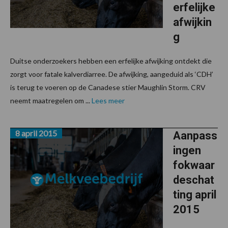
erfelijke
afwijkin
g
Duitse onderzoekers hebben een erfelijke afwijking ontdekt die
zorgt voor fatale kalverdiarree. De afwijking, aangeduid als ‘CDH’
is terug te voeren op de Canadese stier Maughlin Storm. CRV
neemt maatregelen om ...
Lees meer
8 april 2015
Aanpass
ingen
fokwaar
deschat
ting april
2015