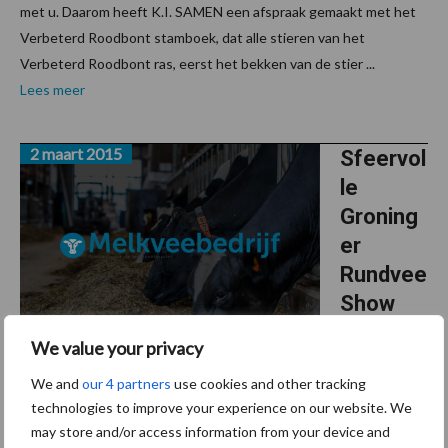
met u. Daarom heeft K.I. SAMEN een afspraak gemaakt met het
Verbeterd Roodbont stamboek, dat alle stieren van het
Verbeterd Roodbont ras, eerst het bekken van de stier ...
Lees meer
2 maart 2015
Sfeervol
le
Groning
er
Rundvee
Show
We value your privacy
Op zaterdag
28 februari is in de Manege aan de Wroetende Mol te Bedum
We and
our 4 partners
use cookies and other tracking
gestreden om de titel “Miss Cow 2015”. De manege was speciaal
technologies to improve your experience on our website. We
voor dit evenement opgetuigd door de organisatie. Met slingers
may store and/or access information from your device and