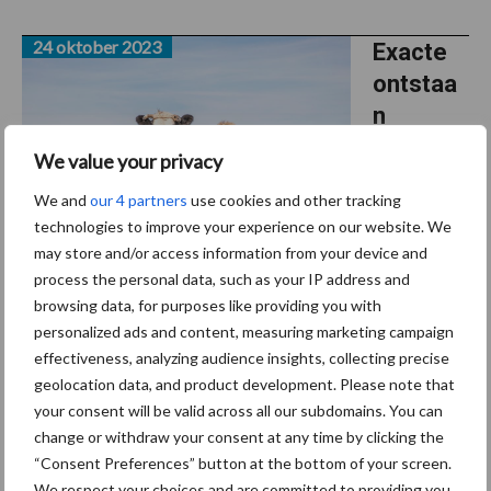
24 oktober 2023
Exacte
ontstaa
n
Nederla
We value your privacy
ndse
We and
our 4 partners
use cookies and other tracking
uitbraak
technologies to improve your experience on our website. We
van
may store and/or access information from your device and
blauwto
process the personal data, such as your IP address and
ng blijft onzeker
browsing data, for purposes like providing you with
personalized ads and content, measuring marketing campaign
Onderzoek wijst uit dat de vier plaatsen waar de eerste
effectiveness, analyzing audience insights, collecting precise
geolocation data, and product development. Please note that
verschijnselen van blauwtong werden waargenomen,
your consent will be valid across all our subdomains. You can
waarschijnlijk ook de eerst besmette plekken in Nederland zijn
change or withdraw your consent at any time by clicking the
geweest. “Breed opgezet onderzoek van bulktankmelkmonsters
“Consent Preferences” button at the bottom of your screen.
...
Lees meer
We respect your choices and are committed to providing you