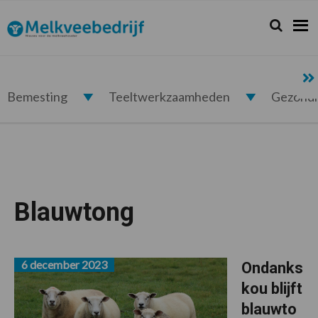
Spring
Door
Spring
naar
naar
naar
Zoeken...
Zoek
Melkveebedrijf.nl
de
de
de
hoofdnavigatie
hoofd
voettekst
inhoud
Bemesting
Teeltwerkzaamheden
Gezond
Blauwtong
6 december 2023
Ondanks
kou blijft
blauwto