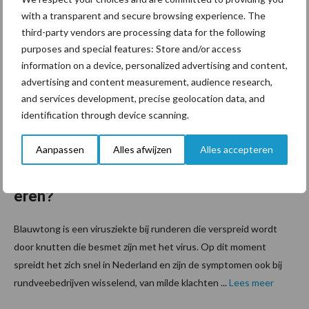
with a transparent and secure browsing experience. The
18 oktober 2023
Van onze
third-party vendors are processing data for the following
partner De
purposes and special features: Store and/or access
Heus
information on a device, personalized advertising and content,
Wat kun
advertising and content measurement, audience research,
je doen
and services development, precise geolocation data, and
om
identification through device scanning.
blauwto
Aanpassen
Alles afwijzen
Alles accepteren
ng te
vermind
eren?
Blauwtong is een virusziekte bij runderen die verspreid wordt
door knutten die besmet zijn met het virus. Op dit moment
spreidt het zich snel in Nederland en zijn de symptomen ook bij
rundveebedrijven wisselend, van milde klachten ...
Lees meer