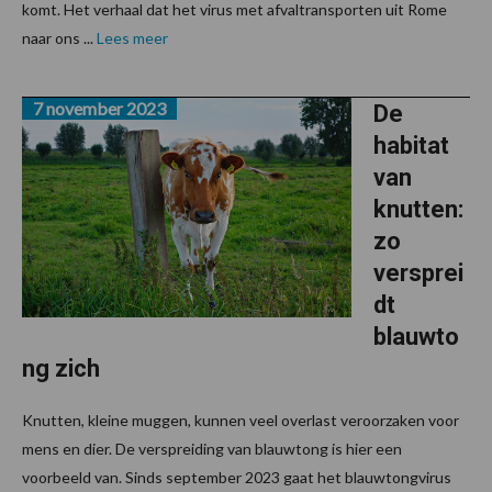
komt. Het verhaal dat het virus met afvaltransporten uit Rome
naar ons ...
Lees meer
7 november 2023
De
habitat
van
knutten:
zo
versprei
dt
blauwto
ng zich
Knutten, kleine muggen, kunnen veel overlast veroorzaken voor
mens en dier. De verspreiding van blauwtong is hier een
voorbeeld van. Sinds september 2023 gaat het blauwtongvirus