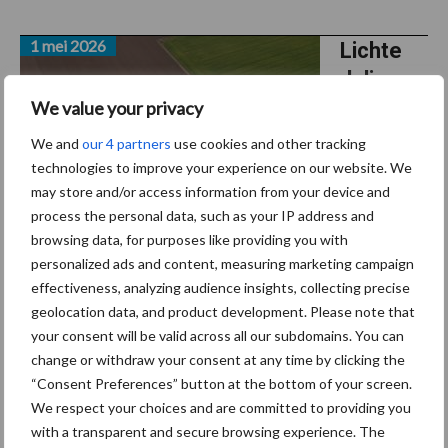
1 mei 2026
Lichte
daling
agrarisc
We value your privacy
he
We and
our 4 partners
use cookies and other tracking
grondprij
technologies to improve your experience on our website. We
may store and/or access information from your device and
s in
process the personal data, such as your IP address and
eerste
browsing data, for purposes like providing you with
kwartaal
personalized ads and content, measuring marketing campaign
2026
effectiveness, analyzing audience insights, collecting precise
geolocation data, and product development. Please note that
De prijs van agrarische grond in Nederland is in het eerste
your consent will be valid across all our subdomains. You can
kwartaal van 2026 licht gedaald. Daarmee volgt een correctie op
change or withdraw your consent at any time by clicking the
eerdere prijsstijgingen, terwijl het niveau nog boven het
“Consent Preferences” button at the bottom of your screen.
We respect your choices and are committed to providing you
jaargemiddelde van 2025 ligt. Tegelijk laten ...
Lees meer
with a transparent and secure browsing experience. The