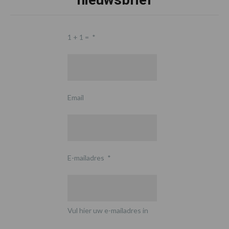
1 + 1 =
*
Email
E-mailadres
*
Vul hier uw e-mailadres in