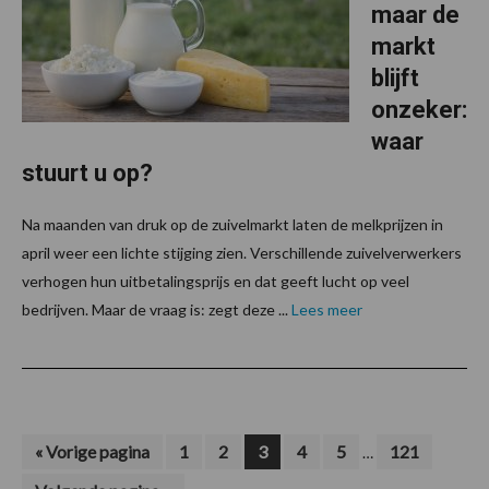
maar de
markt
blijft
onzeker:
waar
stuurt u op?
Na maanden van druk op de zuivelmarkt laten de melkprijzen in
april weer een lichte stijging zien. Verschillende zuivelverwerkers
verhogen hun uitbetalingsprijs en dat geeft lucht op veel
bedrijven. Maar de vraag is: zegt deze ...
Lees meer
Interim
Ga
Pagina
Pagina
Pagina
Pagina
Pagina
Pagina
«
Vorige pagina
1
2
3
4
5
121
…
naar
pagina's