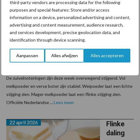
third-party vendors are processing data for the following
29 april 2026
Magere
purposes and special features: Store and/or access
melkpoe
information on a device, personalized advertising and content,
advertising and content measurement, audience research,
ders
and services development, precise geolocation data, and
trekken
identification through device scanning.
zuivelno
teringen
Aanpassen
Alles afwijzen
Alles accepteren
omhoog
De zuivelnoteringen zijn deze week overwegend stijgend. Vol
melkpoeder en verse boter zijn stabiel. Weipoeder laat een lichte
stijging zien. Mager melkpoeder laat een flinke stijging zien.
Officiële Nederlandse ...
Lees meer
22 april 2026
Flinke
daling