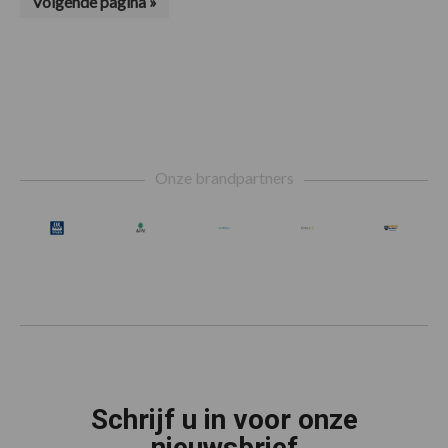
Ga
Volgende pagina »
zijn
naar
weggelaten
Footer
Onze brandpartners
Schrijf u in voor onze
nieuwsbrief