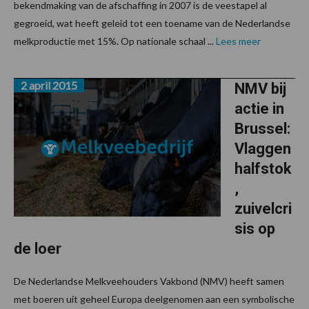
bekendmaking van de afschaffing in 2007 is de veestapel al
gegroeid, wat heeft geleid tot een toename van de Nederlandse
melkproductie met 15%. Op nationale schaal ...
Lees meer
2 april 2015
NMV bij
actie in
Brussel:
Vlaggen
halfstok
,
zuivelcri
sis op
de loer
De Nederlandse Melkveehouders Vakbond (NMV) heeft samen
met boeren uit geheel Europa deelgenomen aan een symbolische