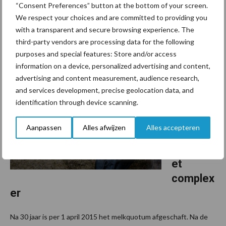
Europese regulering van de melkprijs, loopt op 1 april 2015 af.
“Consent Preferences” button at the bottom of your screen.
Over de gevolgen hiervan wordt volop gespeculeerd. Feit is dat
We respect your choices and are committed to providing you
de prijs voor een liter melk voor melkveehouders bijna altijd een
with a transparent and secure browsing experience. The
vast ...
Lees meer
third-party vendors are processing data for the following
purposes and special features: Store and/or access
information on a device, personalized advertising and content,
2 april 2015
Afschaf
advertising and content measurement, audience research,
fing
and services development, precise geolocation data, and
identification through device scanning.
melkquo
tum
Aanpassen
Alles afwijzen
Alles accepteren
maakt
mestafz
et
complex
er
Na 30 jaar is per 1 april 2015 het melkquotum afgeschaft. Na de