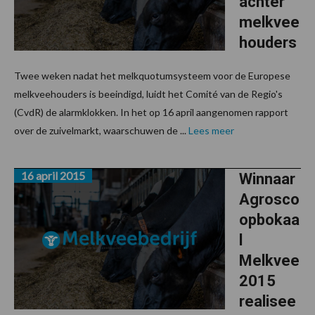
achter
melkvee
houders
Twee weken nadat het melkquotumsysteem voor de Europese
melkveehouders is beeindigd, luidt het Comité van de Regio's
(CvdR) de alarmklokken. In het op 16 april aangenomen rapport
over de zuivelmarkt, waarschuwen de ...
Lees meer
16 april 2015
Winnaar
Agrosco
opbokaa
l
Melkvee
2015
realisee