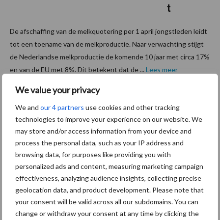
t
De afschaffing van de melkquotering per 1 april jongstleden leidt
tot een toename van de melkproductie. Naar verwachting stijgt
de Nederlandse melkproductie de komende 10 jaar met circa 17%
en van de EU met 8%. Dit betekent dat de ...
Lees meer
We value your privacy
9 april 2015
Meer
We and
our 4 partners
use cookies and other tracking
aandach
technologies to improve your experience on our website. We
t voor
may store and/or access information from your device and
process the personal data, such as your IP address and
ruwvoer
browsing data, for purposes like providing you with
winning
personalized ads and content, measuring marketing campaign
effectiveness, analyzing audience insights, collecting precise
30 jaar
geolocation data, and product development. Please note that
melkquota,
your consent will be valid across all our subdomains. You can
inclusief
change or withdraw your consent at any time by clicking the