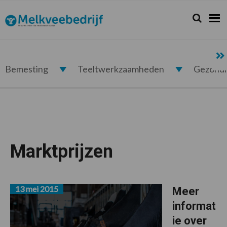
Spring
Door
Spring
naar
naar
naar
Zoeken...
Zoek
Melkveebedrijf.nl
de
de
de
hoofdnavigatie
hoofd
voettekst
inhoud
Bemesting
Teeltwerkzaamheden
Gezond
Marktprijzen
13 mei 2015
Meer
informat
ie over