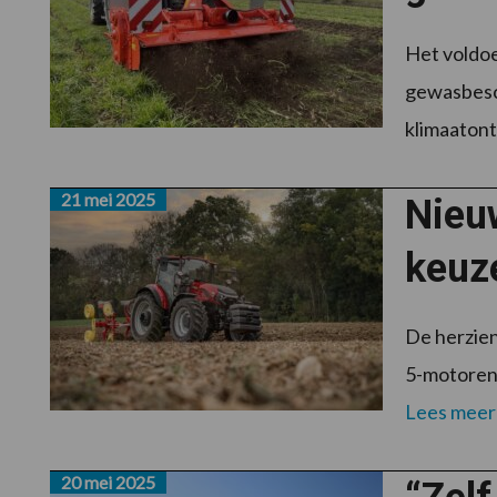
Het voldoe
gewasbesch
klimaatont
21 mei 2025
Nieuw
keuz
De herzien
5-motoren,
Lees meer
20 mei 2025