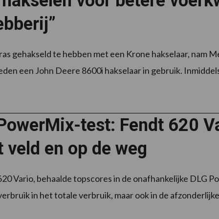
 hakselen voor betere voerkw
ebberij”
gras gehakseld te hebben met een Krone hakselaar, nam Me
den een John Deere 8600i hakselaar in gebruik. Inmiddels is
owerMix-test: Fendt 620 Var
t veld en op de weg
20 Vario, behaalde topscores in de onafhankelijke DLG Pow
rbruik in het totale verbruik, maar ook in de afzonderlijke