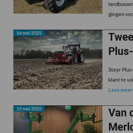
landbouwma
gingen voo
16 mei 2025
Twee 
Plus-
Steyr Plus
klant te v
Lees meer
15 mei 2025
Van 
Merl