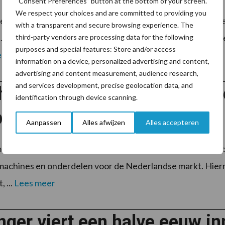
“Consent Preferences” button at the bottom of your screen.
We respect your choices and are committed to providing you
elux verwelkomt Van den Broek Mechanisatie en Machineb
with a transparent and secure browsing experience. The
 Met deze strategische samenwerking krijgt het Merlo-ne
third-party vendors are processing data for the following
purposes and special features: Store and/or access
ees meer
information on a device, personalized advertising and content,
advertising and content measurement, audience research,
and services development, precise geolocation data, and
him van Vliet nieuwe import
identification through device scanning.
bouwmachines in Nederland
Aanpassen
Alles afwijzen
Alles accepteren
ei 2025 is Handelsonderneming Joachim van Vliet de offici
achines en onderdelen voor de Nederlandse markt. Hierm
 ...
Lees meer
nger viert een halve eeuw in