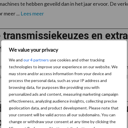
chines te hebben geveild dan in het jaar ervoor. De ver
r meer ...
Lees meer
transmissiekeuzes en extra 
tractoren
We value your privacy
We and
our 4 partners
use cookies and other tracking
-tractoren hebben nu twee transmissiekeuzes en extra fun
technologies to improve your experience on our website. We
may store and/or access information from your device and
oldoen. De Plus is vorig jaar geïntroduceerd met S-Control I
process the personal data, such as your IP address and
browsing data, for purposes like providing you with
personalized ads and content, measuring marketing campaign
effectiveness, analyzing audience insights, collecting precise
den Broek Mechanisatie nieu
geolocation data, and product development. Please note that
your consent will be valid across all our subdomains. You can
o in Nederland
change or withdraw your consent at any time by clicking the