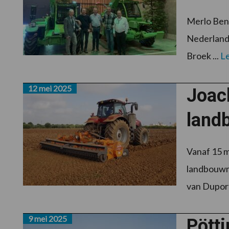
Merlo Ben
Nederland.
Broek ...
L
12 mei 2025
Joac
land
Vanaf 15 m
landbouwm
van Duport,
9 mei 2025
Pötti