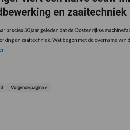
dbewerking en zaaitechniek
 jaar precies 50 jaar geleden dat de Oostenrijkse machinefa
king en zaaitechniek. Wat begon met de overname van de
er
m
gina
Ga
23
Volgende pagina »
naar
's
laten