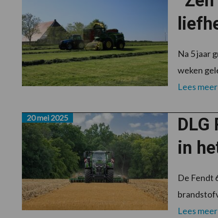
“Zelf
liefh
Na 5 jaar 
weken gele
Lees meer
20 mei 2025
DLG P
in he
De Fendt 6
brandstofve
Lees meer