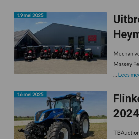
19 mei 2025
Uitb
Heym
Mechan ver
Massey Fer
...
Lees me
16 mei 2025
Flink
202
TBAuctions