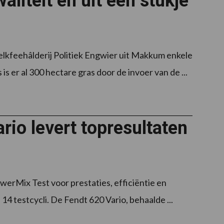
aliteit en uit een stukje
lkfeehâlderij Politiek Engwier uit Makkum enkele
 er al 300 hectare gras door de invoer van de ...
io levert topresultaten
erMix Test voor prestaties, efficiëntie en
 14 testcycli. De Fendt 620 Vario, behaalde ...