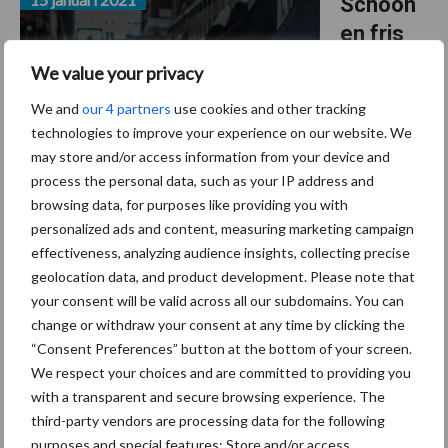
Schoon
en fris
drinkwat
We value your privacy
er door
We and
our 4 partners
use cookies and other tracking
OxAqua-
technologies to improve your experience on our website. We
waterzui
may store and/or access information from your device and
vering
process the personal data, such as your IP address and
browsing data, for purposes like providing you with
Maatschap Maat-Hanje uit Joure is een melkveebedrijf met Thijs,
personalized ads and content, measuring marketing campaign
Gerbrig en oudste zoon Douwe aan het roer. Zoon Jelke en
effectiveness, analyzing audience insights, collecting precise
geolocation data, and product development. Please note that
dochters Roelie, Jeltsje en Hielkje werken eveneens mee in het
your consent will be valid across all our subdomains. You can
bedrijf. De melkveehouders doen vrijwel alles ...
Lees meer
change or withdraw your consent at any time by clicking the
“Consent Preferences” button at the bottom of your screen.
15 januari 2021
Een
We respect your choices and are committed to providing you
with a transparent and secure browsing experience. The
revolutio
third-party vendors are processing data for the following
naire
purposes and special features: Store and/or access