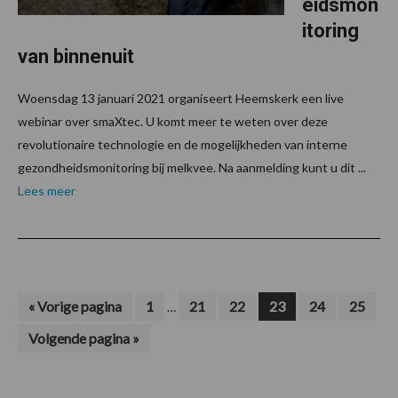
eidsmon
itoring
van binnenuit
Woensdag 13 januari 2021 organiseert Heemskerk een live
webinar over smaXtec. U komt meer te weten over deze
revolutionaire technologie en de mogelijkheden van interne
gezondheidsmonitoring bij melkvee. Na aanmelding kunt u dit ...
Lees meer
Interim
Ga
Pagina
Pagina
Pagina
Pagina
Pagina
Pagina
«
Vorige pagina
1
21
22
23
24
25
…
naar
pagina's
Ga
Volgende pagina »
zijn
naar
weggelaten