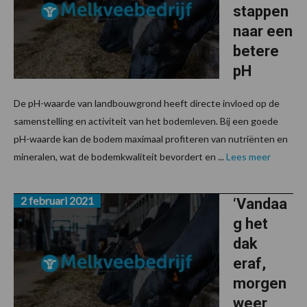
stappen
naar een
betere
pH
De pH-waarde van landbouwgrond heeft directe invloed op de
samenstelling en activiteit van het bodemleven. Bij een goede
pH-waarde kan de bodem maximaal profiteren van nutriënten en
mineralen, wat de bodemkwaliteit bevordert en ...
Lees meer
2 februari 2021
‘Vandaa
g het
dak
eraf,
morgen
weer