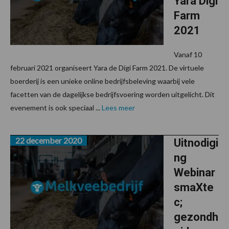
Yara Digi
Farm
2021
Vanaf 10
februari 2021 organiseert Yara de Digi Farm 2021. De virtuele
boerderij is een unieke online bedrijfsbeleving waarbij vele
facetten van de dagelijkse bedrijfsvoering worden uitgelicht. Dit
evenement is ook speciaal ...
Lees meer
22 december 2020
Uitnodigi
ng
Webinar
smaXte
c;
gezondh