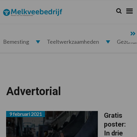
Spring
Door
Spring
naar
naar
naar
Zoeken...
Zoek
Melkveebedrijf.nl
de
de
de
hoofdnavigatie
hoofd
voettekst
inhoud
Bemesting
Teeltwerkzaamheden
Gezond
Advertorial
9 februari 2021
Gratis
poster:
In drie