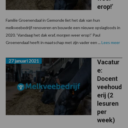
erop!’
Familie Groenendaal in Gemonde liet het dak van hun
melkveebedrijf renoveren en bouwde een nieuwe opslagloods in
2020. ‘Vandaag het dak eraf, morgen weer erop!’ Paul
Groenendaal heeft in maatschap met zijn vader een ...
Lees meer
27 januari 2021
Vacatur
e:
Docent
veehoud
erij (2
lesuren
per
week)