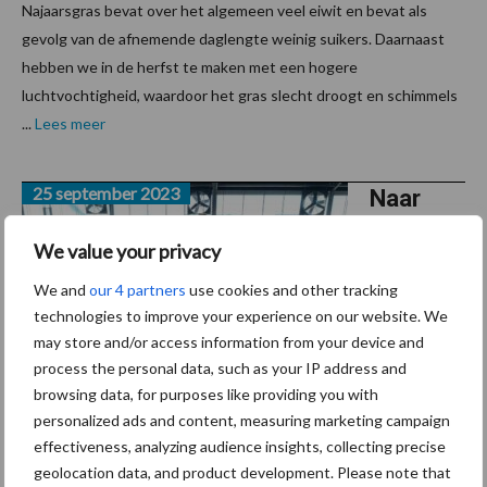
Najaarsgras bevat over het algemeen veel eiwit en bevat als
gevolg van de afnemende daglengte weinig suikers. Daarnaast
hebben we in de herfst te maken met een hogere
luchtvochtigheid, waardoor het gras slecht droogt en schimmels
...
Lees meer
25 september 2023
Naar
155RE in
We value your privacy
het
rantsoe
We and
our 4 partners
use cookies and other tracking
technologies to improve your experience on our website. We
n? Zo
may store and/or access information from your device and
gaan de
process the personal data, such as your IP address and
Koe en
browsing data, for purposes like providing you with
Eiwit-
personalized ads and content, measuring marketing campaign
boeren dat doen
effectiveness, analyzing audience insights, collecting precise
geolocation data, and product development. Please note that