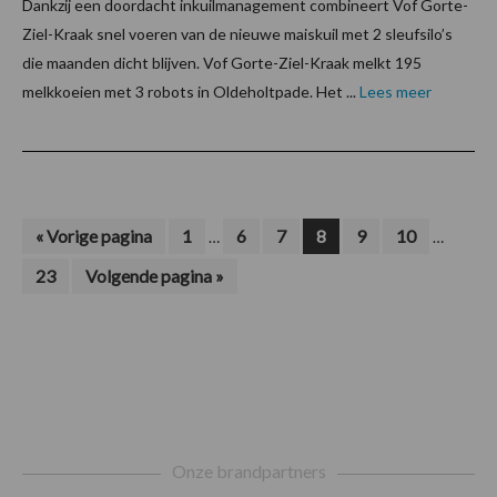
Dankzij een doordacht inkuilmanagement combineert Vof Gorte-
Ziel-Kraak snel voeren van de nieuwe maiskuil met 2 sleufsilo’s
die maanden dicht blijven. Vof Gorte-Ziel-Kraak melkt 195
melkkoeien met 3 robots in Oldeholtpade. Het ...
Lees meer
Interim
Interim
Ga
Pagina
Pagina
Pagina
Pagina
Pagina
Pagina
«
Vorige pagina
1
6
7
8
9
10
…
…
naar
pagina's
pagina's
Pagina
Ga
23
Volgende pagina »
zijn
zijn
naar
weggelaten
weggela
Footer
Onze brandpartners