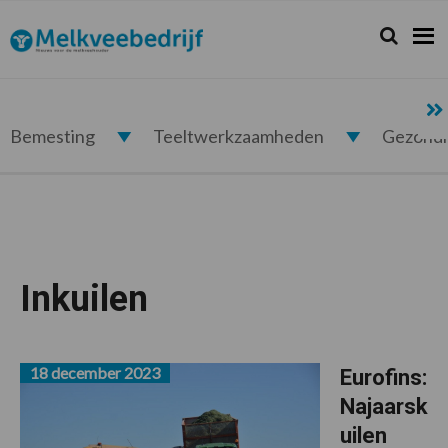
Spring
Door
Spring
naar
naar
naar
Zoeken...
Zoek
Melkveebedrijf.nl
de
de
de
hoofdnavigatie
hoofd
voettekst
inhoud
Bemesting
Teeltwerkzaamheden
Gezond
Inkuilen
18 december 2023
Eurofins:
Najaarsk
uilen