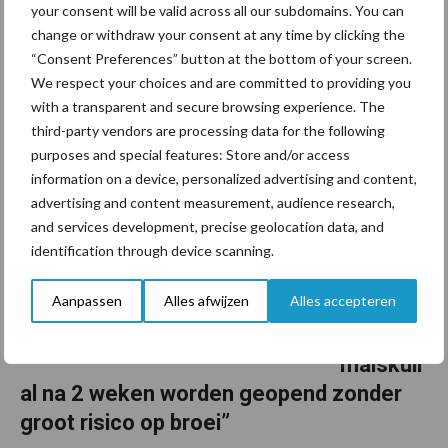
your consent will be valid across all our subdomains. You can
In de pilot Koe en Eiwit werken 150 melkveehouders aan de
change or withdraw your consent at any time by clicking the
projectdoelstelling van 155 gram ruw eiwit (155RE) per kg droge
“Consent Preferences” button at the bottom of your screen.
stof (of lager) in het totaal rantsoen. Om te weten hoe ze dat
We respect your choices and are committed to providing you
willen realiseren, is begin 2023 een ...
Lees meer
with a transparent and secure browsing experience. The
third-party vendors are processing data for the following
12 september 2023
purposes and special features: Store and/or access
Van onze
partner
information on a device, personalized advertising and content,
Corteva
advertising and content measurement, audience research,
Maisoog
and services development, precise geolocation data, and
st 2023:
identification through device scanning.
“Zo kan
Aanpassen
Alles afwijzen
Alles accepteren
de
nieuwe
maiskuil
al na 2 weken worden geopend zonder
groot risico op broei”