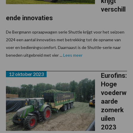
krijgt
verschill
ende innovaties
De Bergmann opraapwagen serie Shuttle krijgt voor het seizoen
2024 een aantal innovaties met betrekking tot de opname van
voer en bedieningscomfort. Daarnaast is de Shuttle-serie naar
beneden uitgebreid met vier ...
Lees meer
12 oktober 2023
Eurofins:
Hoge
voederw
aarde
zomerk
uilen
2023