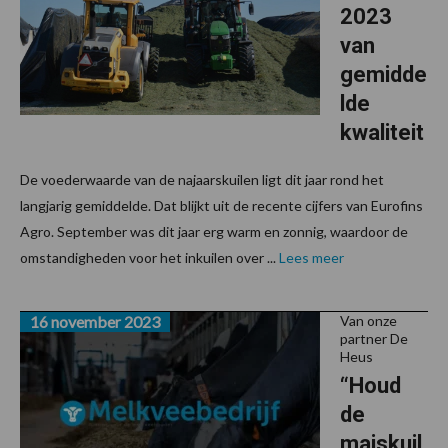
2023
van
gemidde
lde
kwaliteit
De voederwaarde van de najaarskuilen ligt dit jaar rond het
langjarig gemiddelde. Dat blijkt uit de recente cijfers van Eurofins
Agro. September was dit jaar erg warm en zonnig, waardoor de
omstandigheden voor het inkuilen over ...
Lees meer
16 november 2023
Van onze
partner De
Heus
“Houd
de
maiskuil