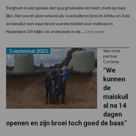
Sorghum is een gewas dat qua groeiwijze en teelt sterk op mais
lijkt. Het wordt alom erkend als voedselbron bron in Afrika en Azië
en bewijst een waardevol voerdermiddel voor melkvee in
Nederland. Dit blijkt uit onderzoek in de ...
Lees meer
5 september 2023
Van onze
partner
Corteva
“We
kunnen
de
maiskuil
al na 14
dagen
openen en zijn broei toch goed de baas”