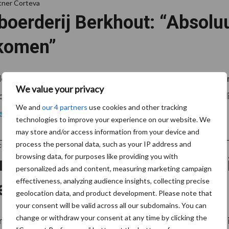
tner Corteva
oerderij Berkhout: “Absolu
komen”
rij Berkhout in de Gouwe (tussen Hoogwoud en de Weere,
We value your privacy
or moeder Afra en ondertussen onder leiding van zonen N
We and
our 4 partners
use cookies and other tracking
ees meer
technologies to improve your experience on our website. We
may store and/or access information from your device and
process the personal data, such as your IP address and
tner Barenbrug
browsing data, for purposes like providing you with
meer uit je ruwvoer door inz
personalized ads and content, measuring marketing campaign
effectiveness, analyzing audience insights, collecting precise
erveringsproces
geolocation data, and product development. Please note that
your consent will be valid across all our subdomains. You can
change or withdraw your consent at any time by clicking the
veringsproces van ruwvoer is behoorlijk complex. Inzicht 