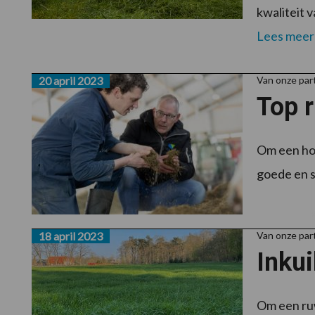
kwaliteit v
Lees meer
20 april 2023
Van onze par
Top 
Om een hog
goede en sn
18 april 2023
Van onze par
Inkui
Om een ruw