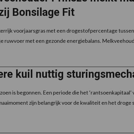
ij Bonsilage Fit
kerrijk voorjaarsgras met een drogestofpercentage tussen
je ruwvoer met een gezonde energiebalans. Melkveehouder P
ere kuil nuttig sturingsmec
izoen is begonnen. Een periode die het ‘rantsoenkapitaal’ 
maaimoment zijn belangrijk voor de kwaliteit en het droge st