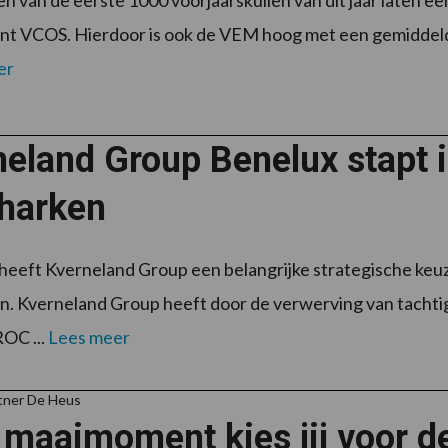
en van de eerste 1000 voorjaarskuilen van dit jaar laten 
nt VCOS. Hierdoor is ook de VEM hoog met een gemiddelde
er
eland Group Benelux stapt 
harken
heeft Kverneland Group een belangrijke strategische keu
. Kverneland Group heeft door de verwerving van tacht
ROC ...
Lees meer
tner De Heus
 maaimoment kies jij voor d