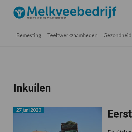
Spring
Door
Spring
naar
naar
naar
Melkveebedrijf.nl
de
de
de
hoofdnavigatie
hoofd
voettekst
inhoud
Bemesting
Teeltwerkzaamheden
Gezondheid
Inkuilen
27 juni 2023
Eerst