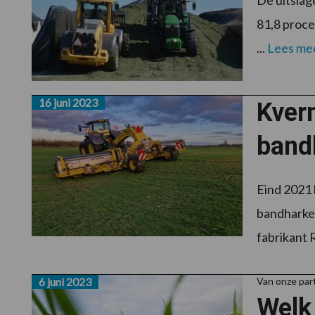
De uitslag
81,8 proce
...
Lees me
16 juni 2023
Kvern
band
Eind 2021 
bandharken
fabrikant 
6 juni 2023
Van onze par
Welk