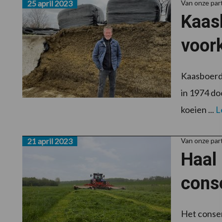
25 april 2023
Van onze par
Kaasb
voor
Kaasboerde
in 1974 do
koeien ...
L
21 april 2023
Van onze par
Haal 
cons
Het conser