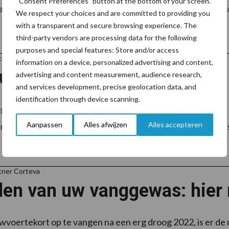
“Consent Preferences” button at the bottom of your screen.
an je ruwvoer te optimaliseren. Harmen van der Sluis, techni
We respect your choices and are committed to providing you
with a transparent and secure browsing experience. The
third-party vendors are processing data for the following
purposes and special features: Store and/or access
tner De Heus
information on a device, personalized advertising and content,
ruwvoer met Bonsilage
advertising and content measurement, audience research,
and services development, precise geolocation data, and
identification through device scanning.
e melkproductie uit ruwvoer te realiseren is smakelijk en
Aanpassen
Alles afwijzen
Alles accepteren
elle conservering is hierbij cruciaal. En juist daar kan Bons
tner Corteva
len van uw vanggewas: hier 
voertekort op te vangen na een erg droog 2022, is er de