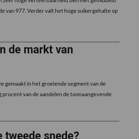
een zeer hoge verteerbaarheid zien met gemiddeld
 van 977. Verder valt het hoge suikergehalte op
in de markt van
ze gemaakt in het groeiende segment van de
ig procent van de aandelen de toonaangevende
e tweede snede?