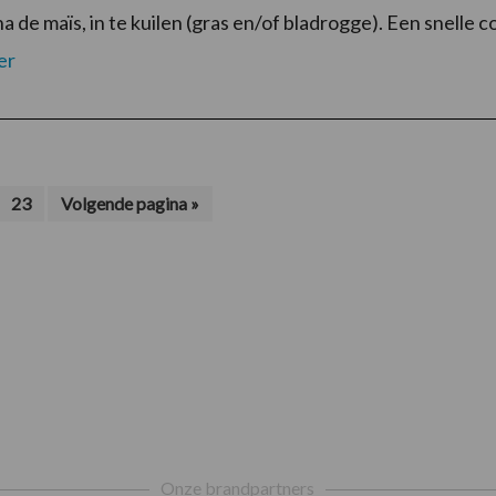
a de maïs, in te kuilen (gras en/of bladrogge). Een snelle 
er
terim
Pagina
Ga
23
Volgende pagina »
naar
gina's
n
ggelaten
Onze brandpartners