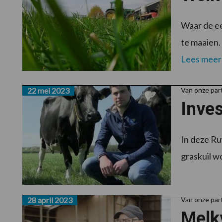
Waar de ee
te maaien.
Lees meer
22 mei 2023
Van onze par
Inves
In deze Ru
graskuil wo
28 april 2023
Van onze par
Melk