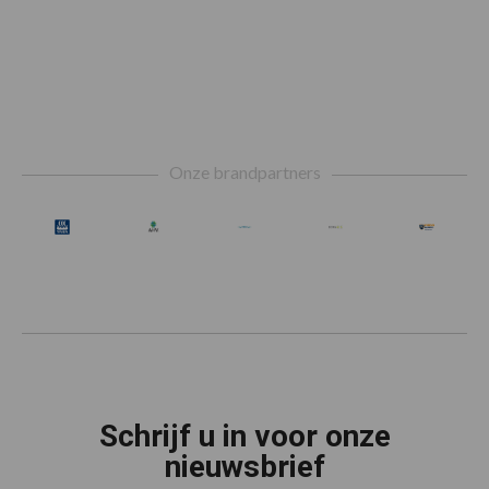
weggelaten
Footer
Onze brandpartners
Schrijf u in voor onze
nieuwsbrief