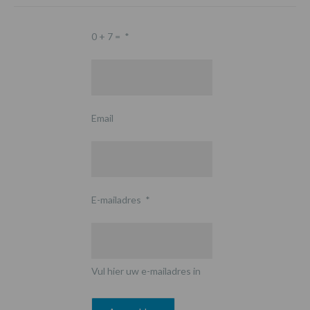
0 + 7 =
*
Email
E-mailadres
*
Vul hier uw e-mailadres in