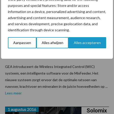
introduc
purposes and special features: Store and/or access
eert de
information on a device, personalized advertising and content,
Wireless
advertising and content measurement, audience research,
and services development, precise geolocation data, and
Integrat
identification through device scanning.
ed
Controls
Aanpassen
Alles afwijzen
Alles accepteren
ysteem
voor de MixFeeder
GEA introduceert de Wireless Integrated Control (WIC)
systeem, een intelligente software voor de MixFeeder. Het
nieuwe systeem zorgt ervoor dat de optimale ratsoen van
ruwvoer, krachtvoer en mineralen in de juiste hoeveelheden op ...
Lees meer
1 augustus 2016
Solomix