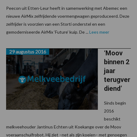
Peecon uit Etten-Leur heeft in samenwerking met Abemec een
nieuwe AirMix zelfrijdende voermengwagen geproduceerd. Deze
zelfrijder is voorzien van een Storti onderstel en een
gemoderniseerde AirMix ‘Future’ kuip. De ...
Lees meer
29 augustus 2016
‘Moov
binnen 2
jaar
terugver
diend’
Sinds begin
2016
beschikt
melkveehouder Jantinus Echten uit Koekange over de Moov
voeraanschuifrobot. Hij ziet –net als zijn koeien– met genoegen