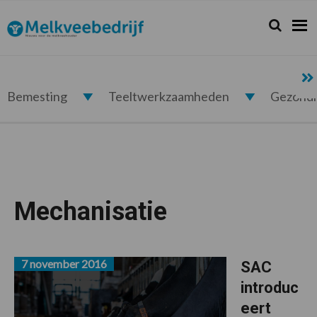
Spring
Door
Spring
naar
naar
naar
Zoeken...
Zoek
Melkveebedrijf.nl
de
de
de
hoofdnavigatie
hoofd
voettekst
inhoud
Bemesting
Teeltwerkzaamheden
Gezond
Mechanisatie
7 november 2016
SAC
introduc
eert