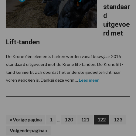
standaar
d
uitgevoe
rd met
Lift-tanden
De Krone één elements harken worden vanaf bouwjaar 2016
standaard uitgevoerd met de Krone lift-tanden. De Krone lift-
tand kenmerkt zich doordat het onderste gedeelte licht naar
voren gebogen is. Dankzij deze vorm ...
Lees meer
Interim
Ga
Pagina
Pagina
Pagina
Pagina
Pagina
«
Vorige pagina
1
120
121
122
123
…
naar
pagina's
Ga
Volgende pagina »
zijn
naar