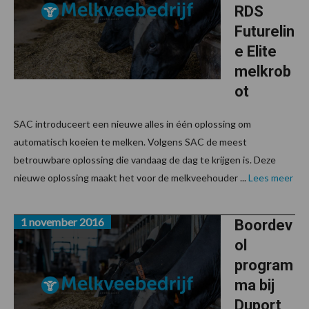
RDS
Futurelin
e Elite
melkrob
ot
SAC introduceert een nieuwe alles in één oplossing om
automatisch koeien te melken. Volgens SAC de meest
betrouwbare oplossing die vandaag de dag te krijgen is. Deze
nieuwe oplossing maakt het voor de melkveehouder ...
Lees meer
1 november 2016
Boordev
ol
program
ma bij
Duport