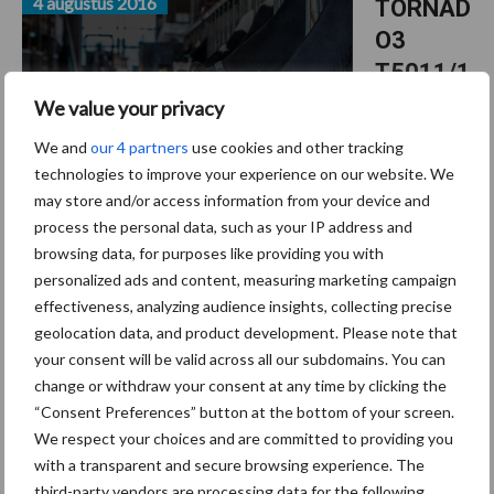
4 augustus 2016
TORNAD
O3
T5011/1
1V
We value your privacy
stalmes
We and
our 4 partners
use cookies and other tracking
tstrooier
technologies to improve your experience on our website. We
van 11
may store and/or access information from your device and
process the personal data, such as your IP address and
m³
browsing data, for purposes like providing you with
personalized ads and content, measuring marketing campaign
Er is nu een oplossing voor de landbouwers die op zoek zijn naar
effectiveness, analyzing audience insights, collecting precise
een kwaliteitsvolle strooier met compacte afmetingen: het
geolocation data, and product development. Please note that
nieuwe model van het JOSKIN TORNADO3 gamma, de
your consent will be valid across all our subdomains. You can
T5011/11V. Deze strooier is korter: de lengte van de ...
change or withdraw your consent at any time by clicking the
Lees meer
“Consent Preferences” button at the bottom of your screen.
We respect your choices and are committed to providing you
with a transparent and secure browsing experience. The
1 augustus 2016
GEA
third-party vendors are processing data for the following