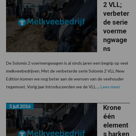
2 VLL;
verbeter
de serie
voerme
ngwage
ns
De Solomix 2 voermengwagen is al sinds jaren een begrip op veel
melkveebedrijven. Met de verbeterde serie Solomix 2 VLL New
Edition komen we nog beter aan de wensen van de veehouder
tegemoet. Vorig jaar introduceerden we de VLL ...
Lees meer
5 juli 2016
Krone
één
element
s harken