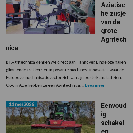
Aziatisc
he zusje
van de
grote
Agritech
nica
Bij Agritechnica denken we direct aan Hannover. Eindeloze hallen,
glimmende trekkers en imposante machines: innovaties waar de
Europese mechanisatiesector zich van zijn beste kant laat zien.
Ook in Azië hebben ze een Agritechnica. ...
Lees meer
11 mei 2026
Eenvoud
ig
schakel
en