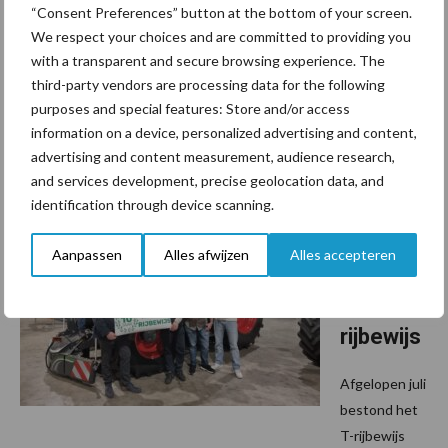
“Consent Preferences” button at the bottom of your screen.
dealer
We respect your choices and are committed to providing you
with a transparent and secure browsing experience. The
Donderdag 29 januari 2026 organiseert Steenbergen
third-party vendors are processing data for the following
Mechanisatie een Open Dag op de vestiging. Steenbergen
purposes and special features: Store and/or access
wordt, naast Fendt, ook officieel Valtra-dealer. Tussen 13:00 en
information on a device, personalized advertising and content,
22:00 uur zijn relaties en ...
Lees meer
advertising and content measurement, audience research,
and services development, precise geolocation data, and
identification through device scanning.
5 januari 2026
Abemec
viert
Aanpassen
Alles afwijzen
Alles accepteren
tien jaar
T-
rijbewijs
Afgelopen juli
bestond het
T-rijbewijs