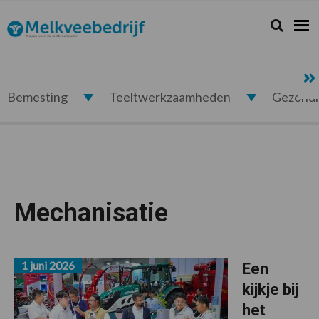
Spring
Door
Spring
naar
naar
naar
Zoeken...
Zoek
Melkveebedrijf.nl
de
de
de
hoofdnavigatie
hoofd
voettekst
inhoud
Bemesting
Teeltwerkzaamheden
Gezond
Mechanisatie
1 juni 2026
Een
kijkje bij
het