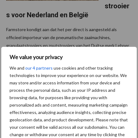
strooier
s voor Nederland en België
Farmstore kondigt aan dat het per direct is aangesteld als
officieel importeur van de pneumatische zaaimachines,
granulaatstrooiers en zoutstrooiers van het Duitse merk Lehner
voor Nederland en België. Met de samenwerking ...
Lees meer
We value your privacy
We and
our 4 partners
use cookies and other tracking
21 januari 2026
Steenbe
technologies to improve your experience on our website. We
rgen
may store and/or access information from your device and
process the personal data, such as your IP address and
Mechani
browsing data, for purposes like providing you with
satie
personalized ads and content, measuring marketing campaign
naast
effectiveness, analyzing audience insights, collecting precise
Fendt
geolocation data, and product development. Please note that
your consent will be valid across all our subdomains. You can
ook
change or withdraw your consent at any time by clicking the
Valtra-