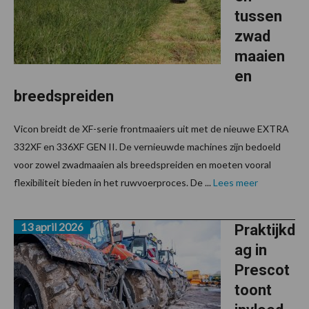
tussen
zwad
maaien
en
breedspreiden
Vicon breidt de XF-serie frontmaaiers uit met de nieuwe EXTRA
332XF en 336XF GEN II. De vernieuwde machines zijn bedoeld
voor zowel zwadmaaien als breedspreiden en moeten vooral
flexibiliteit bieden in het ruwvoerproces. De ...
Lees meer
13 april 2026
Praktijkd
ag in
Prescot
toont