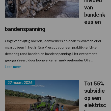
invloed
van
bandenk
eus en
bandenspanning
Ongeveer vijftig boeren, loonwerkers en dealers kwamen eind
maart bijeen in het Britse Prescot voor een praktijkgerichte
demodag rond banden en bandenspanning. Het evenement,
georganiseerd door loonwerker en melkveehouder Olly ...
Lees meer
27 maart 2026
Tot 55%
subsidie
op een
elektrisc