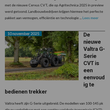
met de nieuwe Cervus CVT, die op Agritechnica 2025 in preview
werd getoond. Landbouwbedrijven krijgen hiermee het perfecte
pakket aan vermogen, efficiëntie en technologie ...
Lees meer
10 november 2025
De
nieuwe
Valtra G-
Serie
CVT is
een
eenvoud
ig te
bedienen trekker
Valtra heeft zijn G-Serie uitgebreid. De modellen van 100-145 pk
zijn nu verkrijgbaar met een continu variabele transmissie (CVT).