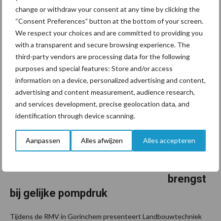
Twee jaar geleden presenteerde Schuitemaker haar vernieuwde
change or withdraw your consent at any time by clicking the
Rapide. De bekende dubbeldoelwagen, die zich onder andere
“Consent Preferences” button at the bottom of your screen.
kenmerkt door de hoge capaciteit en constante snijkwaliteit, kan
We respect your choices and are committed to providing you
sinds afgelopen voorjaar worden afgeleverd met ...
with a transparent and secure browsing experience. The
Lees meer
third-party vendors are processing data for the following
purposes and special features: Store and/or access
19 november 2025
Nieuwe
information on a device, personalized advertising and content,
Lenthe-
advertising and content measurement, audience research,
and services development, precise geolocation data, and
sproeibo
identification through device scanning.
om: tot
50%
Aanpassen
Alles afwijzen
Alles accepteren
meer
waterop
brengst
bij gelijke pompdruk
Tijdens de RMV in Gorinchem presenteert Landbouwtechniek