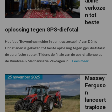
abine
verkoze
n tot
beste
oplossing tegen GPS-diefstal
Het idee 'Bewegingsmelder in een tractorcabine' van Dènis
Christianen is gekozen tot beste oplossing tegen gps-diefstal in
de agrarische sector. Tijdens de finale van de gps-challenge op
de Rundvee & Mechanisatie Vakdagen in ...
Lees meer
25 november 2025
Massey
Ferguso
n
lanceert
traploze