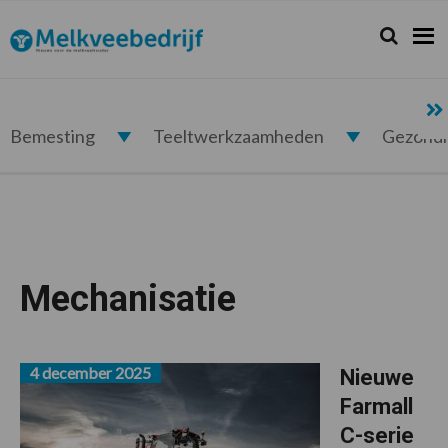
Spring
Door
Spring
naar
naar
naar
Zoeken...
Zoek
Melkveebedrijf.nl
de
de
de
hoofdnavigatie
hoofd
voettekst
inhoud
Bemesting
Teeltwerkzaamheden
Gezond
Mechanisatie
4 december 2025
Nieuwe
Farmall
C-serie