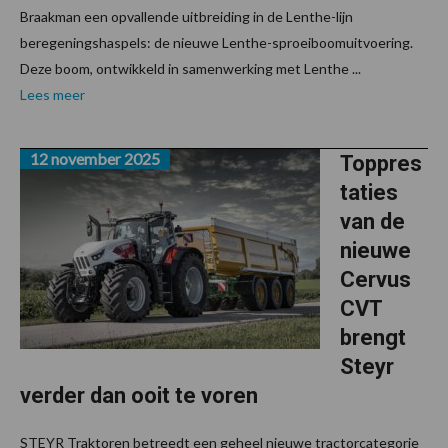
Braakman een opvallende uitbreiding in de Lenthe-lijn
beregeningshaspels: de nieuwe Lenthe-sproeiboomuitvoering.
Deze boom, ontwikkeld in samenwerking met Lenthe ...
Lees meer
12 november 2025
Toppres
taties
van de
nieuwe
Cervus
CVT
brengt
Steyr
verder dan ooit te voren
STEYR Traktoren betreedt een geheel nieuwe tractorcategorie