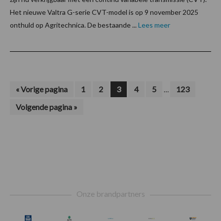
Het nieuwe Valtra G-serie CVT-model is op 9 november 2025
onthuld op Agritechnica. De bestaande ...
Lees meer
Interim
Ga
Pagina
Pagina
Pagina
Pagina
Pagina
Pagina
«
Vorige pagina
1
2
3
4
5
123
…
naar
pagina's
Ga
Volgende pagina »
zijn
naar
weggelaten
Footer
Onze brandpartners