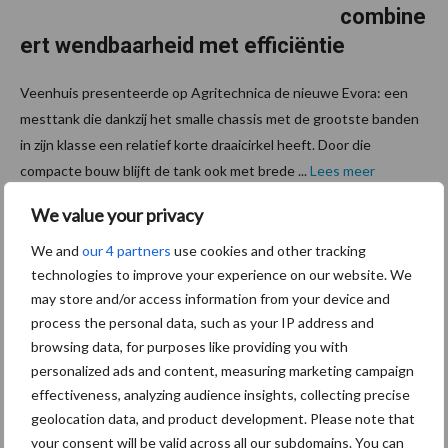
combine
ert wendbaarheid met efficiëntie
Veenhuis presenteerde op Agritechnica de nieuwe Evora: een
mesttank die dankzij het smalle chassis met de grootste banden
in zijn klasse een relatief korte draaicirkel heeft. Door die
compacte bouw blijft de tank ook met brede ...
Lees meer
We value your privacy
20 november 2025
Vernieu
We and
our 4 partners
use cookies and other tracking
wde
technologies to improve your experience on our website. We
Rapide
may store and/or access information from your device and
process the personal data, such as your IP address and
snijdt op
browsing data, for purposes like providing you with
24
personalized ads and content, measuring marketing campaign
millimet
effectiveness, analyzing audience insights, collecting precise
er
geolocation data, and product development. Please note that
your consent will be valid across all our subdomains. You can