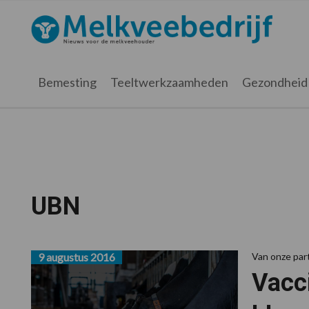
Spring
Door
Spring
naar
naar
naar
Melkveebedrijf.nl
de
de
de
hoofdnavigatie
hoofd
voettekst
inhoud
Bemesting
Teeltwerkzaamheden
Gezondheid
UBN
9 augustus 2016
Van onze pa
Vacc