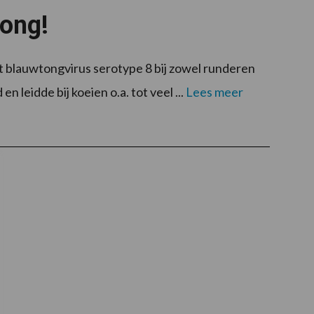
tong!
t blauwtongvirus serotype 8 bij zowel runderen
 leidde bij koeien o.a. tot veel ...
Lees meer