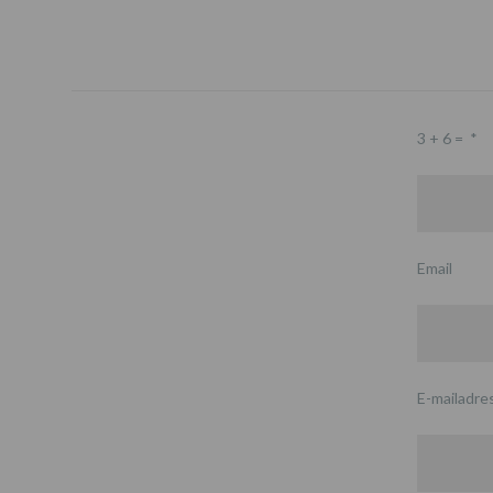
3 + 6 =
*
Email
E-mailadre