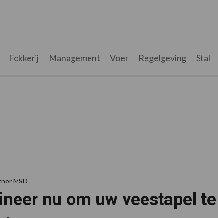
Fokkerij
Management
Voer
Regelgeving
Stal
rtner MSD
ineer nu om uw veestapel t