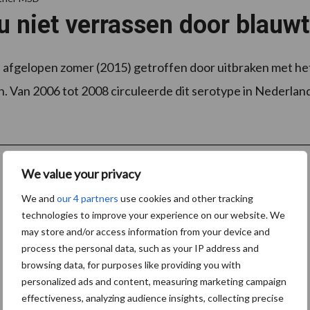
u niet verrassen door blauw
is afgelopen zomer (2015) getroffen door uitbraken met he
. Van 2006 tot 2008 circuleerde dit serotype in Nederland en
We value your privacy
We and
our 4 partners
use cookies and other tracking
technologies to improve your experience on our website. We
may store and/or access information from your device and
process the personal data, such as your IP address and
browsing data, for purposes like providing you with
personalized ads and content, measuring marketing campaign
effectiveness, analyzing audience insights, collecting precise