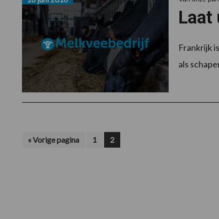
Laat 
Frankrijk 
als schapen
Ga
Pagina
Pagina
«
Vorige pagina
1
2
naar