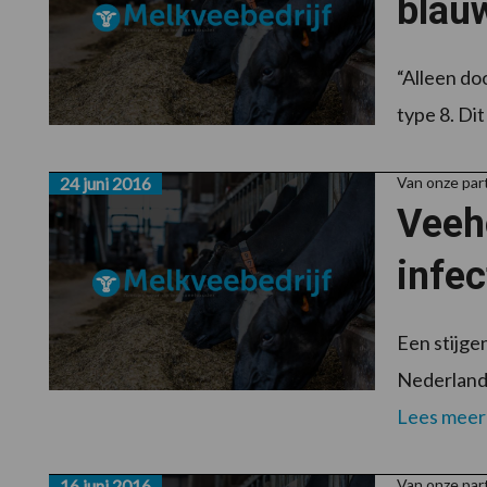
blau
“Alleen do
type 8. Di
24 juni 2016
Van onze pa
Veeh
infec
Een stijge
Nederland 
Lees meer
16 juni 2016
Van onze pa