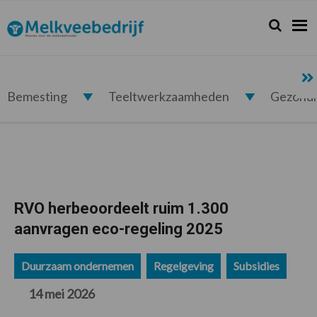
Spring
Door
Spring
Spring
naar
naar
naar
naar
Zoeken...
Zoek
Melkveebedrijf.nl
de
de
de
de
hoofdnavigatie
hoofd
eerste
voettekst
inhoud
sidebar
Bemesting
Teeltwerkzaamheden
Gezond
RVO herbeoordeelt ruim 1.300
aanvragen eco-regeling 2025
Duurzaam ondernemen
Regelgeving
Subsidies
14 mei 2026