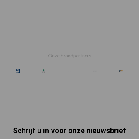
Footer
Onze brandpartners
Schrijf u in voor onze nieuwsbrief