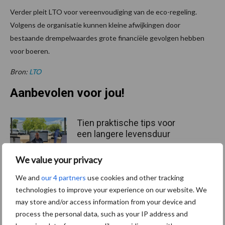
Verder pleit LTO voor vereenvoudiging van de eco-regeling.
Volgens de organisatie kunnen kleine afwijkingen door
bestaande drempelwaardes grote financiële gevolgen hebben
voor boeren.
Bron:
LTO
Aanbevolen voor jou!
Tien praktische tips voor
een langere levensduur
We value your privacy
We and
our 4 partners
use cookies and other tracking
“Vraag naar praktische
technologies to improve your experience on our website. We
hygieneoplossingen is in
may store and/or access information from your device and
Polen groter dan ooit”
process the personal data, such as your IP address and