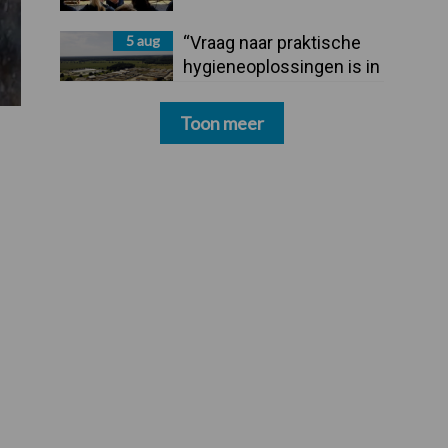
5 aug
“Vraag naar praktische
hygieneoplossingen is in
Polen groter dan ooit”
Toon meer