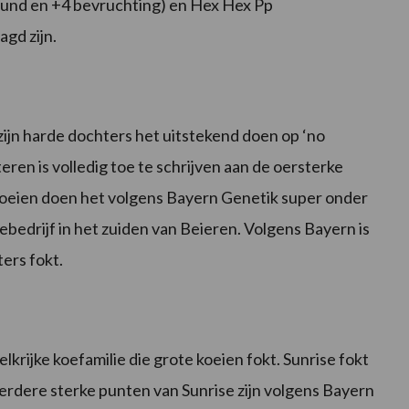
ound en +4 bevruchting) en Hex Hex Pp
gd zijn.
ijn harde dochters het uitstekend doen op ‘no
eren is volledig toe te schrijven aan de oersterke
koeien doen het volgens Bayern Genetik super onder
edrijf in het zuiden van Beieren. Volgens Bayern is
ers fokt.
lkrijke koefamilie die grote koeien fokt. Sunrise fokt
erdere sterke punten van Sunrise zijn volgens Bayern