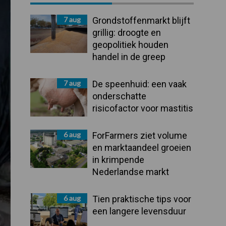
Sidebar
7 aug
Grondstoffenmarkt blijft
grillig: droogte en
geopolitiek houden
handel in de greep
7 aug
De speenhuid: een vaak
onderschatte
risicofactor voor mastitis
6 aug
ForFarmers ziet volume
en marktaandeel groeien
in krimpende
Nederlandse markt
6 aug
Tien praktische tips voor
een langere levensduur