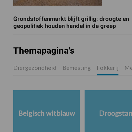
Grondstoffenmarkt blijft grillig: droogte en
geopolitiek houden handel in de greep
Themapagina's
Diergezondheid
Bemesting
Fokkerij
Me
Belgisch witblauw
Droogsta