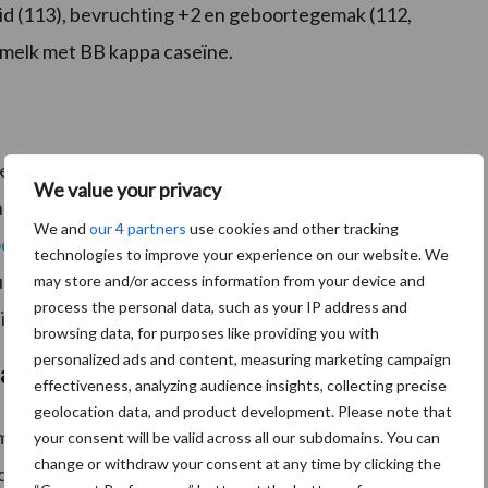
id (113), bevruchting +2 en geboortegemak (112,
 melk met BB kappa caseïne.
 en vererft volgens Bayern Genetik knetterbeste
We value your privacy
nsduur (130). Die levensverwachting komt ook voort
We and
our 4 partners
use cookies and other tracking
chtervruchtbaarheid
(108) en een geboortegemak
technologies to improve your experience on our website. We
ucht de stier uitstekend (+2). Bayern noemt Masasi PP
may store and/or access information from your device and
process the personal data, such as your IP address and
oeien omdat de stier een aparte afstamming heeft.
browsing data, for purposes like providing you with
personalized ads and content, measuring marketing campaign
arkt
effectiveness, analyzing audience insights, collecting precise
geolocation data, and product development. Please note that
 meer dan de helft van de koeien van een hoornloze
your consent will be valid across all our subdomains. You can
change or withdraw your consent at any time by clicking the
 op deze stierenkaart vier keer een honderd procent