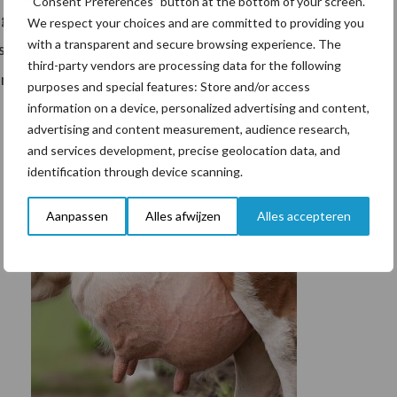
“Consent Preferences” button at the bottom of your screen.
ig procent hoornloze stier. De organisatie stelt dat
We respect your choices and are committed to providing you
with a transparent and secure browsing experience. The
 stieren selecteert die voor Nederland geschikt zijn.
third-party vendors are processing data for the following
ende melk en positieve gehalten moeten vererven.
purposes and special features: Store and/or access
information on a device, personalized advertising and content,
advertising and content measurement, audience research,
and services development, precise geolocation data, and
identification through device scanning.
Aanpassen
Alles afwijzen
Alles accepteren