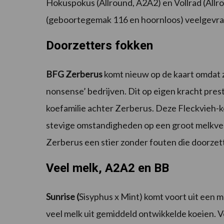
Hokuspokus (Allround, A2A2) en Vollrad (Allr
(geboortegemak 116 en hoornloos) veelgevraa
Doorzetters fokken
BFG Zerberus
komt nieuw op de kaart omdat z
nonsense’ bedrijven. Dit op eigen kracht prest
koefamilie achter Zerberus. Deze Fleckvieh-
stevige omstandigheden op een groot melkveeb
Zerberus een stier zonder fouten die doorzett
Veel melk, A2A2 en BB
Sunrise (
Sisyphus x Mint) komt voort uit een me
veel melk uit gemiddeld ontwikkelde koeien. V