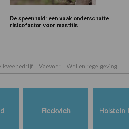
De speenhuid: een vaak onderschatte
risicofactor voor mastitis
lkveebedrijf
Veevoer
Wet en regelgeving
nd
Fleckvieh
Holstein-