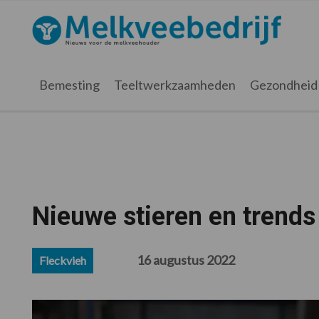
Spring
Door
Spring
Spring
naar
naar
naar
naar
Melkveebedrijf.nl
de
de
de
de
hoofdnavigatie
hoofd
eerste
voettekst
inhoud
sidebar
Bemesting
Teeltwerkzaamheden
Gezondheid
Nieuwe stieren en trends 
16 augustus 2022
Fleckvieh