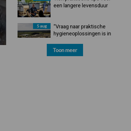
een langere levensduur
5 aug
“Vraag naar praktische
hygieneoplossingen is in
Polen groter dan ooit”
Toon meer