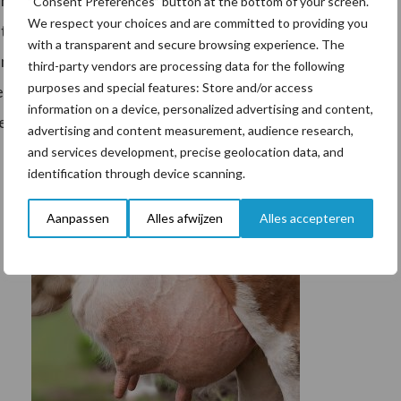
aronder de homozygoot hoornloze topstier Hongkong
“Consent Preferences” button at the bottom of your screen.
We respect your choices and are committed to providing you
met P of PP achter hun naam op de kaart en voor het
with a transparent and secure browsing experience. The
n voor hoornloosheid beschikbaar. Daarnaast is
third-party vendors are processing data for the following
purposes and special features: Store and/or access
bracht in hun mrijveestapel. Het resultaat hiervan is
information on a device, personalized advertising and content,
en Mirakel P en Primeur P.
advertising and content measurement, audience research,
and services development, precise geolocation data, and
identification through device scanning.
Aanpassen
Alles afwijzen
Alles accepteren