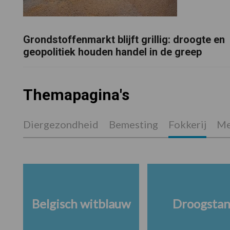
Grondstoffenmarkt blijft grillig: droogte en
geopolitiek houden handel in de greep
Themapagina's
Diergezondheid
Bemesting
Fokkerij
Me
Belgisch witblauw
Droogsta