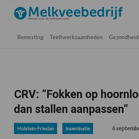
Spring
Door
Spring
Spring
naar
naar
naar
naar
Melkveebedrijf.nl
de
de
de
de
hoofdnavigatie
hoofd
eerste
voettekst
inhoud
sidebar
Bemesting
Teeltwerkzaamheden
Gezondheid
CRV: “Fokken op hoornloo
dan stallen aanpassen”
6 septemb
Holstein-Friesian
Inseminatie