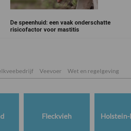
De speenhuid: een vaak onderschatte
risicofactor voor mastitis
lkveebedrijf
Veevoer
Wet en regelgeving
nd
Fleckvieh
Holstein-