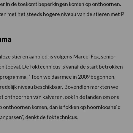
en er in de toekomt beperkingen komen op onthoornen.
en met het steeds hogere niveau van de stieren met P
amma
ze stieren aanbied, is volgens Marcel Fox, senior
 toeval. De foktechnicus is vanaf de start betrokken
 fokprogramma. “Toen we daarmee in 2009 begonnen,
redelijk niveau beschikbaar. Bovendien merkten we
et onthoornen van kalveren, ook in de landen om ons
d op onthoornen komen, dan is fokken op hoornloosheid
aanpassen”, denkt de foktechnicus.