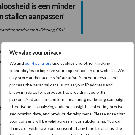
loosheid is een minder
n stallen aanpassen’
dewerker productontwikkeling CRV
 en is hoornloosheid geïntroduceerd in een groot aantal
We value your privacy
isch niveau tussen gehoornde en ongehoornde dieren
We and
our 4 partners
use cookies and other tracking
technologies to improve your experience on our website. We
donoren op het Dairy Breeding Center in Wirdum is al
may store and/or access information from your device and
ent dat we steeds meer selectieruimte hebben om hoge
process the personal data, such as your IP address and
browsing data, for purposes like providing you with
personalized ads and content, measuring marketing campaign
ssen
effectiveness, analyzing audience insights, collecting precise
geolocation data, and product development. Please note that
your consent will be valid across all our subdomains. You can
en binnen het
holsteinras
. Zo heeft CRV ook zeven
change or withdraw your consent at any time by clicking the