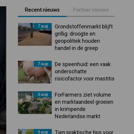
Recent nieuws
Partner nieuws
Primaire
Sidebar
7 aug
Grondstoffenmarkt blijft
grillig: droogte en
geopolitiek houden
handel in de greep
7 aug
De speenhuid: een vaak
onderschatte
risicofactor voor mastitis
6 aug
ForFarmers ziet volume
en marktaandeel groeien
in krimpende
Nederlandse markt
6 aug
Tien praktische tips voor