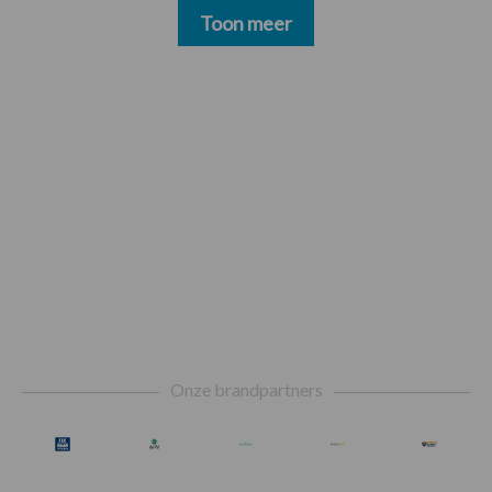
Toon meer
Footer
Onze brandpartners