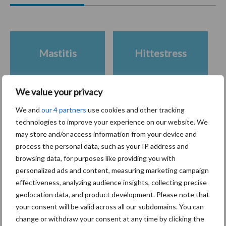
Mastitis
Hittestress
We value your privacy
We and
our 4 partners
use cookies and other tracking
Toon meer
technologies to improve your experience on our website. We
may store and/or access information from your device and
process the personal data, such as your IP address and
Primaire
browsing data, for purposes like providing you with
Recent nieuws
Partner nieuws
personalized ads and content, measuring marketing campaign
Sidebar
effectiveness, analyzing audience insights, collecting precise
7 aug
Grondstoffenmarkt blijft grillig:
geolocation data, and product development. Please note that
droogte en geopolitiek houden
your consent will be valid across all our subdomains. You can
handel in de greep
change or withdraw your consent at any time by clicking the