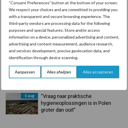
“Consent Preferences” button at the bottom of your screen.
We respect your choices and are committed to providing you
7 aug
De speenhuid: een vaak
with a transparent and secure browsing experience. The
onderschatte risicofactor voor
third-party vendors are processing data for the following
mastitis
purposes and special features: Store and/or access
information on a device, personalized advertising and content,
6 aug
ForFarmers ziet volume en
advertising and content measurement, audience research,
marktaandeel groeien in krimpende
and services development, precise geolocation data, and
Nederlandse markt
identification through device scanning.
6 aug
Tien praktische tips voor een
Aanpassen
Alles afwijzen
Alles accepteren
langere levensduur
5 aug
“Vraag naar praktische
hygieneoplossingen is in Polen
groter dan ooit”