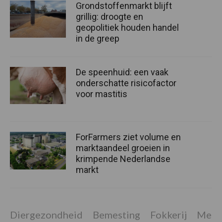
Grondstoffenmarkt blijft
grillig: droogte en
geopolitiek houden handel
in de greep
De speenhuid: een vaak
onderschatte risicofactor
voor mastitis
ForFarmers ziet volume en
marktaandeel groeien in
krimpende Nederlandse
markt
Diergezondheid
Bemesting
Fokkerij
Melkv