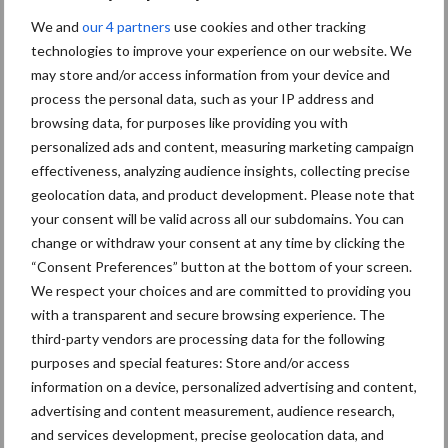
Themapagina's
We and
our 4 partners
use cookies and other tracking
technologies to improve your experience on our website. We
Diergezondheid
Bemesting
Fokkerij
Melkv
may store and/or access information from your device and
process the personal data, such as your IP address and
browsing data, for purposes like providing you with
personalized ads and content, measuring marketing campaign
Ligbox &
effectiveness, analyzing audience insights, collecting precise
Bedrijfsnieuws
geolocation data, and product development. Please note that
Voerhekken
your consent will be valid across all our subdomains. You can
change or withdraw your consent at any time by clicking the
“Consent Preferences” button at the bottom of your screen.
We respect your choices and are committed to providing you
Toon meer
with a transparent and secure browsing experience. The
third-party vendors are processing data for the following
purposes and special features: Store and/or access
information on a device, personalized advertising and content,
Primaire
Recent nieuws
Partner nieuws
advertising and content measurement, audience research,
Sidebar
and services development, precise geolocation data, and