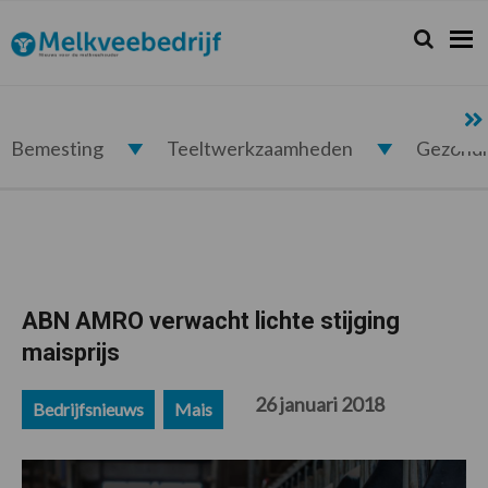
Spring
Door
Spring
Spring
naar
naar
naar
naar
Zoeken...
Zoek
Melkveebedrijf.nl
de
de
de
de
hoofdnavigatie
hoofd
eerste
voettekst
inhoud
sidebar
Bemesting
Teeltwerkzaamheden
Gezond
ABN AMRO verwacht lichte stijging
maisprijs
26 januari 2018
Bedrijfsnieuws
Mais