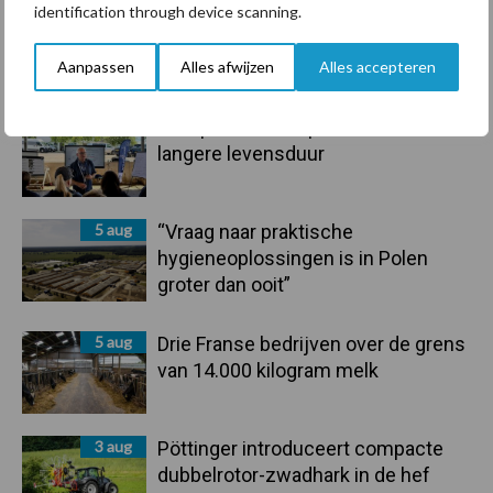
identification through device scanning.
6 aug
ForFarmers ziet volume en
marktaandeel groeien in krimpende
Nederlandse markt
Aanpassen
Alles afwijzen
Alles accepteren
6 aug
Tien praktische tips voor een
langere levensduur
5 aug
“Vraag naar praktische
hygieneoplossingen is in Polen
groter dan ooit”
5 aug
Drie Franse bedrijven over de grens
van 14.000 kilogram melk
3 aug
Pöttinger introduceert compacte
dubbelrotor-zwadhark in de hef